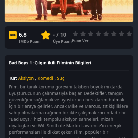
6.8
-
/ 10
Puan Ver
IMDb Puanı
Üye Puanı
Bad Boys 1 :Çılgın ikili Filminin Bilgileri
Tür:
Aksiyon
,
Komedi
,
Suç
Film, bir tanık koruma görevini takiben büyük miktarda
uyuşturucunun çalınmasıyla başlar. Dedektifler, tanığın
güvenliğini sağlamak ve uyuşturucu hırsızlarını bulmak
için bir araya gelirler. Ancak Mike ve Marcus, zıt kişiliklere
sahip olmalarına rağmen birlikte çalışmak zorundadırlar.
"Bad Boys," hızlı tempolu aksiyon sahneleri, mizahi
diyalogları ve Will Smith ile Martin Lawrence'ın enerjik
performansları ile dikkat çeker. Film, popüler bir