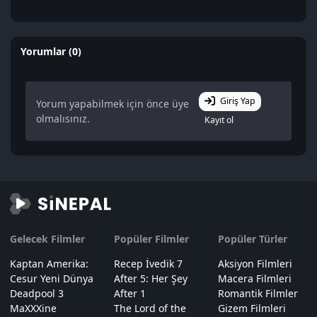
Yorumlar (0)
Giriş Yap
Yorum yapabilmek için önce üye
olmalısınız.
Kayıt ol
Gelecek Filmler
Popüler Filmler
Popüler Türler
Kaptan Amerika:
Recep İvedik 7
Aksiyon Filmleri
Cesur Yeni Dünya
After 5: Her Şey
Macera Filmleri
Deadpool 3
After 1
Romantik Filmler
MaXXXine
The Lord of the
Gizem Filmleri