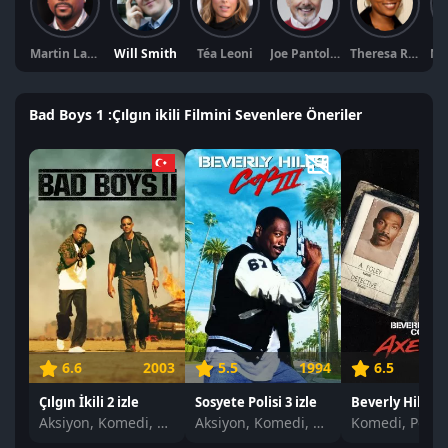
Martin Lawrence
Will Smith
Téa Leoni
Joe Pantoliano
Theresa Randle
Bad Boys 1 :Çılgın ikili Filmini Sevenlere Öneriler
6.6
2003
5.5
1994
6.5
Çılgın İkili 2 izle
Sosyete Polisi 3 izle
Aksiyon, Komedi, Suç
Aksiyon, Komedi, Suç
Komedi, Polisi