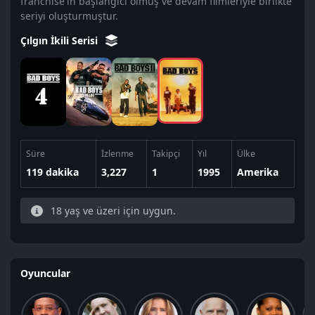
franchise'ın başlangıcı olmuş ve devam filmleriyle birlikte
seriyi oluşturmuştur.
Çılgın İkili Serisi
Süre
İzlenme
Takipçi
Yıl
Ülke
119 dakika
3,227
1
1995
Amerika
18 yaş ve üzeri için uygun.
Oyuncular