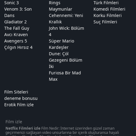
Sonic 3
Rings
Türk Filmleri
Venom 3: Son
Maymunlar
Komedi Filmleri
Dans
Cehennemi: Yeni
Korku Filmleri
Gladiator 2
Krallık
Suç Filmleri
The Fall Guy
John Wick: Bölüm
Avcı Kraven
4
Avengers 5
Süper Mario
Çılgın Hırsız 4
Kardeşler
Dune: Çöl
Gezegeni Bölüm
İki
Furiosa Bir Mad
Max
Film Siteleri
deneme bonusu
Erotik Film izle
Film izle
Netflix Filmleri izle
Film Nedir: İnternet üzerinden güzel zaman
geçirmenizi sağlayan video unsurlarına bir içerik oluşturansa hayali