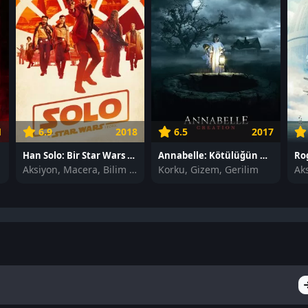
1
6.9
2018
6.5
2017
le
Han Solo: Bir Star Wars Hikayesi izle
Annabelle: Kötülüğün Doğuşu izle
Aksiyon, Macera, Bilim Kurgu
Korku, Gizem, Gerilim