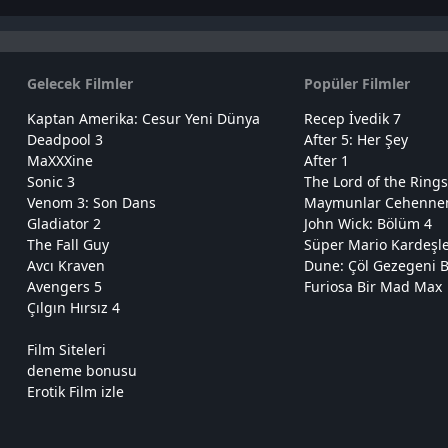
Gelecek Filmler
Popüler Filmler
Kaptan Amerika: Cesur Yeni Dünya
Recep İvedik 7
Deadpool 3
After 5: Her Şey
MaXXXine
After 1
Sonic 3
The Lord of the Rings
Venom 3: Son Dans
Maymunlar Cehennemi
Gladiator 2
John Wick: Bölüm 4
The Fall Guy
Süper Mario Kardeşl
Avcı Kraven
Dune: Çöl Gezegeni B
Avengers 5
Furiosa Bir Mad Max
Çılgın Hırsız 4
Film Siteleri
deneme bonusu
Erotik Film izle