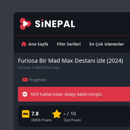
Ana Sayfa
Film Serileri
En Çok izlenenler
Furiosa Bir Mad Max Destanı izle (2024)
Furiosa: A Mad Max Saga
Fragman
Telif haklarından dolayı kaldırılmıştır.
7.8
-
/ 10
IMDb Puanı
Üye Puanı