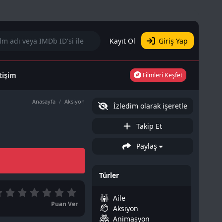
Kayıt Ol
Giriş Yap
etişim
Filmleri Keşfet
Anasayfa
Aksiyon
İzledim olarak işeretle
Takip Et
Paylaş
Türler
Aile
Puan Ver
Aksiyon
Animasyon