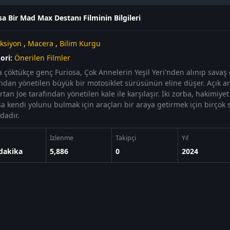
sa Bir Mad Max Destanı Filminin Bilgileri
ksiyon
,
Macera
,
Bilim Kurgu
ori:
Önerilen Filmler
 çöktükçe genç Furiosa, Çok Annelerin Yeşil Yeri'nden alınıp sava
ından yönetilen büyük bir motosiklet sürüsünün eline düşer. Açık a
an Joe tarafından yönetilen kale ile karşılaşır. İki zorba, hakimiyet
sa kendi yolunu bulmak için araçları bir araya getirmek için birçok
dadır.
İzlenme
Takipçi
Yıl
dakika
5,886
0
2024