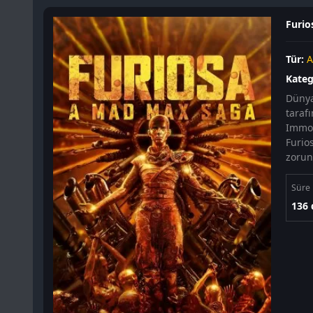
Furio
Tür:
A
Kateg
Dünya
taraf
Immort
Furio
zorun
Süre
136 