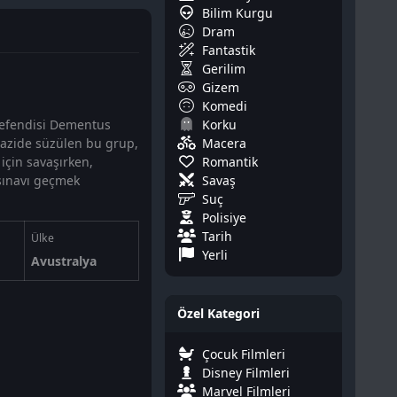
Bilim Kurgu
Dram
Fantastik
Gerilim
Gizem
Komedi
Korku
ş efendisi Dementus
Macera
razide süzülen bu grup,
Romantik
 için savaşırken,
Savaş
 sınavı geçmek
Suç
Polisiye
Tarih
Ülke
Yerli
Avustralya
Özel Kategori
Çocuk Filmleri
Disney Filmleri
Marvel Filmleri