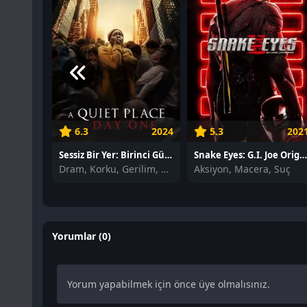
6.3
2024
5.3
202
Sessiz Bir Yer: Birinci Gün izle
Snake Eyes: G.I. Joe Origins iz
Dram, Korku, Gerilim, Bilim Kurgu
Aksiyon, Macera, Suç
Yorumlar (0)
Yorum yapabilmek için önce üye olmalısınız.