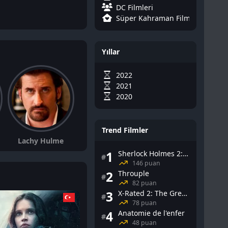
DC Filmleri
Süper Kahraman Filmleri
Yıllar
2022
2021
2020
Trend Filmler
Lachy Hulme
1
Sherlock Holmes 2: Gölge Oyunları
#
146 puan
2
Throuple
#
82 puan
3
X-Rated 2: The Greatest Adult Stars of All-Time
#
2025-06-16
78 puan
4
Anatomie de l'enfer
#
48 puan