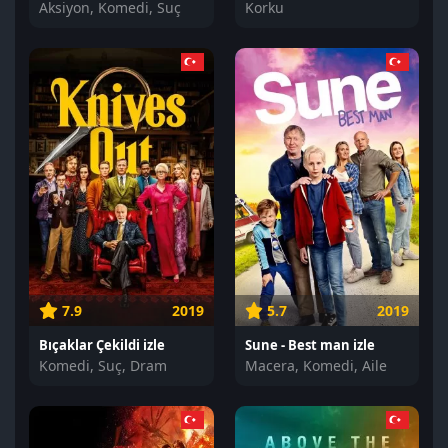
Aksiyon, Komedi, Suç
Korku
7.9
2019
5.7
2019
Bıçaklar Çekildi izle
Sune - Best man izle
Komedi, Suç, Dram
Macera, Komedi, Aile