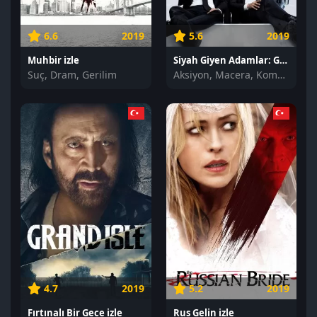
6.6
2019
5.6
2019
Muhbir izle
Siyah Giyen Adamlar: Global Tehdit izle
Suç, Dram, Gerilim
Aksiyon, Macera, Komedi
4.7
2019
5.2
2019
Fırtınalı Bir Gece izle
Rus Gelin izle