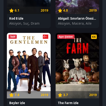
6.1
2019
4.8
2019
Kod 8 izle
Abigail: Sınırların Ötesinde izle
Aksiyon, Suç, Dram
Aksiyon, Macera, Aile
Telif
Aşırı Şiddet
7.8
2019
3.7
2019
Beyler izle
The Farm izle