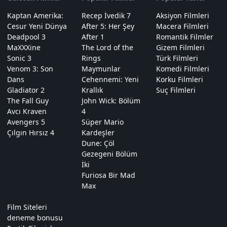
Kaptan Amerika:
Recep İvedik 7
Aksiyon Filmleri
Cesur Yeni Dünya
After 5: Her Şey
Macera Filmleri
Deadpool 3
After 1
Romantik Filmler
MaXXXine
The Lord of the
Gizem Filmleri
Sonic 3
Rings
Türk Filmleri
Venom 3: Son
Maymunlar
Komedi Filmleri
Dans
Cehennemi: Yeni
Korku Filmleri
Gladiator 2
Krallık
Suç Filmleri
The Fall Guy
John Wick: Bölüm
Avcı Kraven
4
Avengers 5
Süper Mario
Çılgın Hırsız 4
Kardeşler
Dune: Çöl
Gezegeni Bölüm
İki
Furiosa Bir Mad
Max
Film Siteleri
deneme bonusu