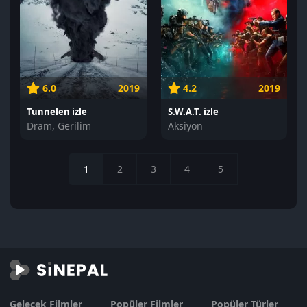
6.0
2019
4.2
2019
Tunnelen izle
S.W.A.T. izle
Dram, Gerilim
Aksiyon
1
2
3
4
5
Gelecek Filmler
Popüler Filmler
Popüler Türler