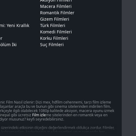
Macera Filmleri
Romantik Filmler
Gizem Filmleri
: Yeni Krallık
Türk Filmleri
Komedi Filmleri
er
Korku Filmleri
ölüm İki
Suç Filmleri
r. Film Nasıl izlenir: Dizi mex, hdfilm cehennemi, tarzı film izleme
ulaşanlar araçla bu ve bunun gibi sinema sitelerinden indirilen film.
ürkçeyle ilgili olabilecek 1080p kalitede aksiyon, macera oyunu izmek
inepal gibi ücretsiz
Film izle
me sitelerinden en romantik veya en
iyor musunuz? keyfi seyredebilirsiniz.
zerindeki etkisinin ölçeğini değerlendirmek oldukça zordur. Filmler,
Ekran kahramanları, kaderlerinin mağduriyetleri uzun zamandır her