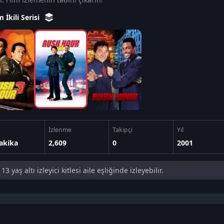
m İkili Serisi
İzlenme
Takipçi
Yıl
akika
2,609
0
2001
13 yaş altı izleyici kitlesi aile eşliğinde izleyebilir.