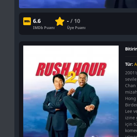
6.6
-
/ 10
IMDb Puanı
Üye Puanı
Bitiri
Tür:
A
2001'
sevile
Chan v
mizahl
Hong 
Birde
Lee ve
izine
için 
komedi
izleyi