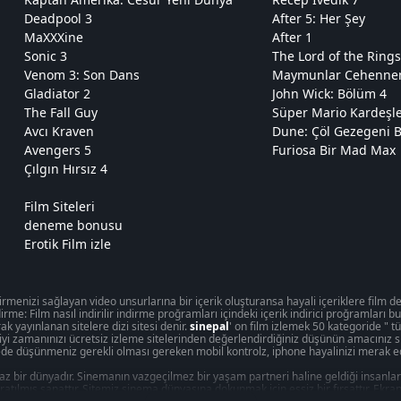
Deadpool 3
After 5: Her Şey
MaXXXine
After 1
Sonic 3
The Lord of the Rings
Venom 3: Son Dans
Maymunlar Cehennemi
Gladiator 2
John Wick: Bölüm 4
The Fall Guy
Süper Mario Kardeşl
Avcı Kraven
Dune: Çöl Gezegeni B
Avengers 5
Furiosa Bir Mad Max
Çılgın Hırsız 4
Film Siteleri
deneme bonusu
Erotik Film izle
enizi sağlayan video unsurlarına bir içerik oluşturansa hayali içeriklere film deni
rme: Film nasıl indirilir indirme proğramları içindeki içerik indirici proğramları b
k yayınlanan sitelere dizi sitesi denir.
sinepal
' on film izlemek 50 kategoride " t
n iyi zamanınızı ücretsiz izleme sitelerinden değerlendirdiğiniz düşünün amacınız s
de düşünmeniz gerekli olması gereken mobil kontrolz, iphone hayalinizi merak ed
 bir dünyadır. Sinemanın vazgeçilmez bir yaşam partneri haline geldiği insanlar ü
in yaratılmış sanattır. Sitemiz sinema dünyasına dokunmak için eşsiz bir fırsattır. 