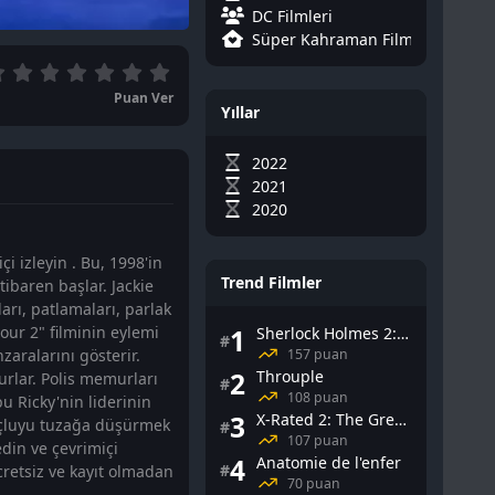
DC Filmleri
Süper Kahraman Filmleri
Puan Ver
Yıllar
2022
2021
2020
 izleyin . Bu, 1998'in
Trend Filmler
tibaren başlar. Jackie
arı, patlamaları, parlak
Hour 2" filminin eylemi
1
Sherlock Holmes 2: Gölge Oyunları
#
157 puan
aralarını gösterir.
2
Throuple
urlar. Polis memurları
#
108 puan
bu Ricky'nin liderinin
3
X-Rated 2: The Greatest Adult Stars of All-Time
 suçluyu tuzağa düşürmek
#
107 puan
edin ve çevrimiçi
4
Anatomie de l'enfer
#
ücretsiz ve kayıt olmadan
70 puan