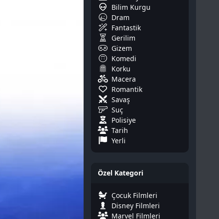
Bilim Kurgu
Dram
Fantastik
Gerilim
Gizem
Komedi
Korku
Macera
Romantik
Savaş
Suç
Polisiye
Tarih
Yerli
Özel Kategori
Çocuk Filmleri
Disney Filmleri
Marvel Filmleri