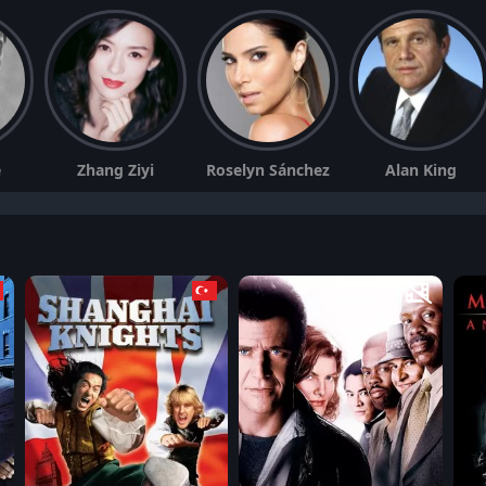
e
Zhang Ziyi
Roselyn Sánchez
Alan King