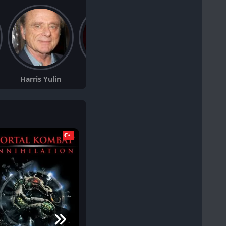
Harris Yulin
Kenneth Tsang
Lisa LoCicero