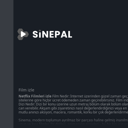
Film izle
Netflix Filmleri izle
Film Nedir: İnternet üzerinden güzel zaman geçirm
sitelerine göre hiçbir ücret ödemeden zaman geçirebilirsiniz. Film indi
Dizi Nedir: Dizi bir konu üzerine uzun metraj bölüm olarak bölüm olara
can verebilir. Akşam gibi ziyaretinizi nasıl değerlendirdiğinizi veya e
mutlu anınızı aksiyon, macera, romantik, korku bir çok değerlendirme
Sinema, modern toplumun ayrılmaz bir parçası haline gelmiş inanılmaz
uzun ve kısa filmler, TV dizileri, animasyon projeleri - bu bir kişi iç