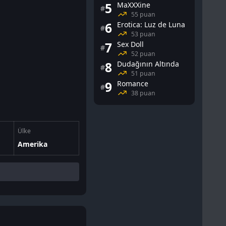
5
MaXXXine
#
55 puan
6
Erotica: Luz de Luna
#
53 puan
7
Sex Doll
#
52 puan
8
Dudağının Altında
#
51 puan
9
Romance
#
38 puan
Ülke
Amerika