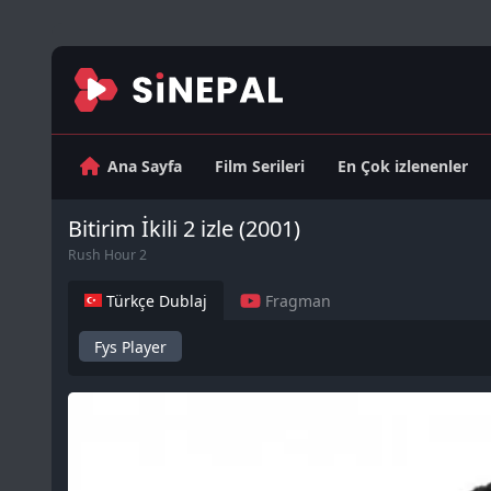
Ana Sayfa
Film Serileri
En Çok izlenenler
Bitirim İkili 2 izle (2001)
Rush Hour 2
Türkçe Dublaj
Fragman
Fys Player