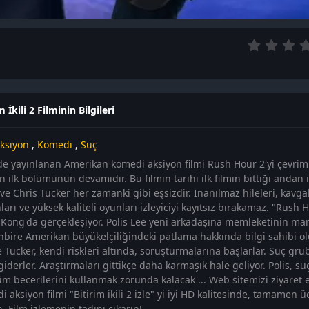
m İkili 2 Filminin Bilgileri
ksiyon
,
Komedi
,
Suç
de yayınlanan Amerikan komedi aksiyon filmi Rush Hour 2'yi çevrimiçi
n ilk bölümünün devamıdır. Bu filmin tarihi ilk filmin bittiği andan i
e Chris Tucker her zamanki gibi eşsizdir. İnanılmaz hileleri, kavgal
arı ve yüksek kaliteli oyunları izleyiciyi kayıtsız bırakamaz. "Rush 
Kong'da gerçekleşiyor. Polis Lee yeni arkadaşına memleketinin manz
nbire Amerikan büyükelçiliğindeki patlama hakkında bilgi sahibi ol
 Tucker, kendi riskleri altında, soruşturmalarına başlarlar. Suç gru
 giderler. Araştırmaları gittikçe daha karmaşık hale geliyor. Polis,
tüm becerilerini kullanmak zorunda kalacak ... Web sitemizi ziyaret 
 aksiyon filmi "Bitirim ikili 2 izle" yi iyi HD kalitesinde, tamamen 
n. Film izlemenin tadını çıkarın!