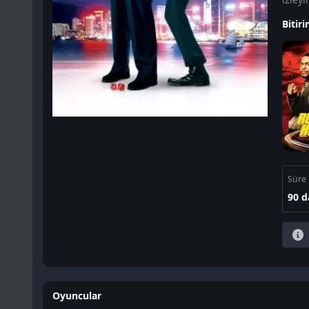
Bitiri
Süre
90 d
Oyuncular