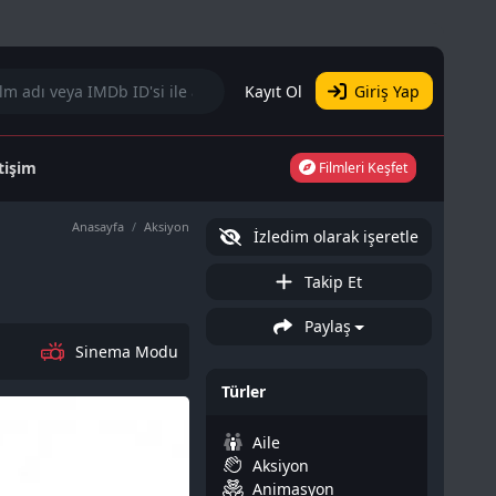
Kayıt Ol
Giriş Yap
etişim
Filmleri Keşfet
Anasayfa
Aksiyon
İzledim olarak işeretle
Takip Et
Paylaş
Sinema Modu
Türler
Aile
Aksiyon
Animasyon