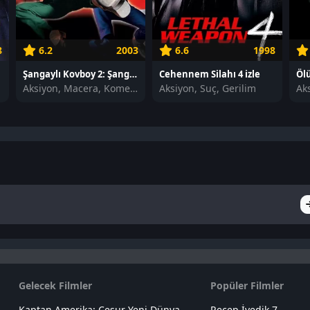
8
6.2
2003
6.6
1998
Şangaylı Kovboy 2: Şangay Şövalyeleri izle
Cehennem Silahı 4 izle
Aksiyon, Macera, Komedi
Aksiyon, Suç, Gerilim
Gelecek Filmler
Popüler Filmler
Kaptan Amerika: Cesur Yeni Dünya
Recep İvedik 7