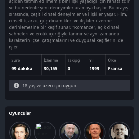
açıdan tatmin edilmemiş bir ilişki yaşadığı için rahatsızdır
ve bu nedenle yeni deneyimler aramaya başlar. Bu arayış
sırasında, çeşitli cinsel deneyimler ve ilişkiler yaşar. Film,
cinsellik, arzu, güç dinamikleri ve ilişkiler üzerine
derinlemesine bir keşif sunar. "Romance", açık cinsel
sahneleri ve erotik içeriğiyle tanınır ve aynı zamanda
karakterin içsel çatışmalarını ve duygusal keşiflerini de
işler.
Süre
İzlenme
Takipçi
Yıl
Ülke
99 dakika
30,155
0
1999
Fransa
18 yaş ve üzeri için uygun.
Oyuncular