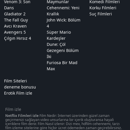
Venom 3: Son
Maymunlar
Komedi Filmleri
Dans
Cehennemi: Yeni
Korku Filmleri
Gladiator 2
Krallık
Suç Filmleri
The Fall Guy
John Wick: Bölüm
Avcı Kraven
4
Avengers 5
Süper Mario
Çılgın Hırsız 4
Kardeşler
Dune: Çöl
Gezegeni Bölüm
İki
Furiosa Bir Mad
Max
Film Siteleri
deneme bonusu
Erotik Film izle
Film izle
Netflix Filmleri izle
Film Nedir: İnternet üzerinden güzel zaman
geçirmenizi sağlayan video unsurlarına bir içerik oluşturansa hayali
içeriklere film denir. Film Nasıl izlenir: Dizi mex, hdfilm cehennemi, tarzı
film izleme sitelerine göre hiçbir ücret ödemeden zaman geçirebilirsiniz.