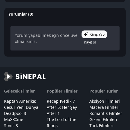
Yorumlar (0)
Giriş Yap
Yorum yapabilmek için önce üye
olmalısınız.
Kayıt ol
Gelecek Filmler
Popüler Filmler
Popüler Türler
Kaptan Amerika:
Recep İvedik 7
Aksiyon Filmleri
Cesur Yeni Dünya
After 5: Her Şey
Macera Filmleri
Deadpool 3
After 1
Romantik Filmler
MaXXXine
The Lord of the
Gizem Filmleri
Sonic 3
Rings
Türk Filmleri