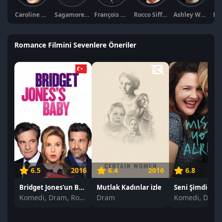
Caroline Ducey
Sagamore Stévenin
François Berléand
Rocco Siffredi
Ashley Wanninger
Romance Filmini Sevenlere Öneriler
6.5
2016
6.4
2016
6.8
Bridget Jones'un Bebeği izle
Mutlak Kadınlar izle
Komedi, Dram, Romantik
Dram