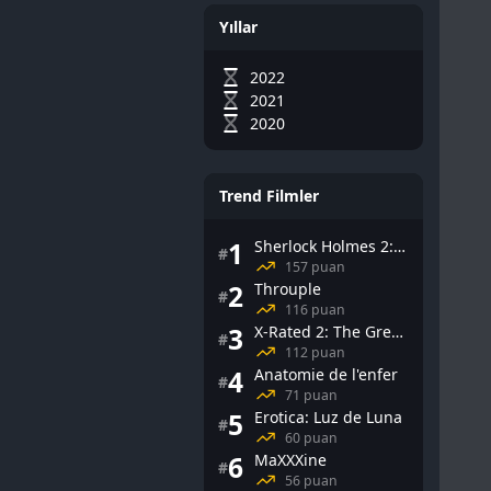
Yıllar
2022
2021
2020
Trend Filmler
1
Sherlock Holmes 2: Gölge Oyunları
#
157 puan
2
Throuple
#
116 puan
3
X-Rated 2: The Greatest Adult Stars of All-Time
#
112 puan
4
Anatomie de l'enfer
#
71 puan
5
Erotica: Luz de Luna
#
60 puan
6
MaXXXine
#
56 puan