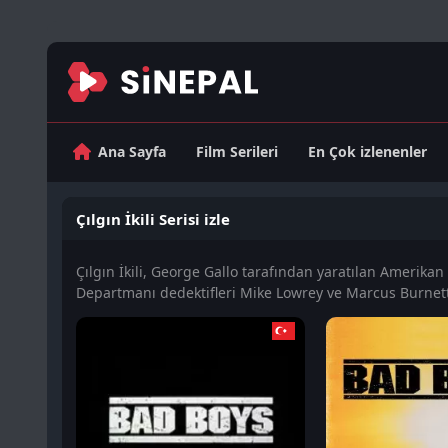
Ana Sayfa
Film Serileri
En Çok izlenenler
Çılgın İkili Serisi izle
Çılgın İkili, George Gallo tarafından yaratılan Amerikan
Departmanı dedektifleri Mike Lowrey ve Marcus Burnett'