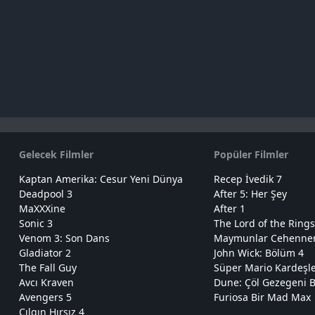
Gelecek Filmler
Popüler Filmler
Kaptan Amerika: Cesur Yeni Dünya
Recep İvedik 7
Deadpool 3
After 5: Her Şey
MaXXXine
After 1
Sonic 3
The Lord of the Rings
Venom 3: Son Dans
Maymunlar Cehennemi
Gladiator 2
John Wick: Bölüm 4
The Fall Guy
Süper Mario Kardeşl
Avcı Kraven
Dune: Çöl Gezegeni B
Avengers 5
Furiosa Bir Mad Max
Çılgın Hırsız 4