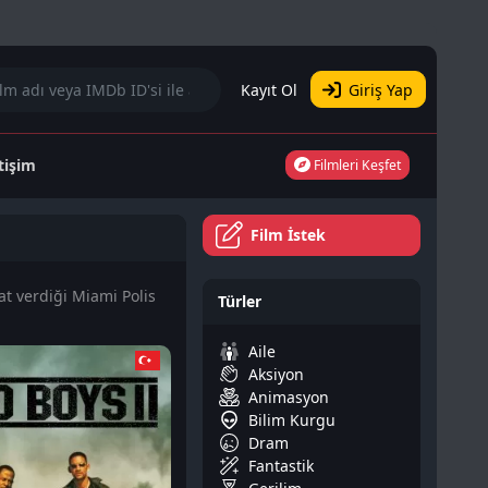
Kayıt Ol
Giriş Yap
etişim
Filmleri Keşfet
Film İstek
at verdiği Miami Polis
Türler
Aile
Aksiyon
Animasyon
Bilim Kurgu
Dram
Fantastik