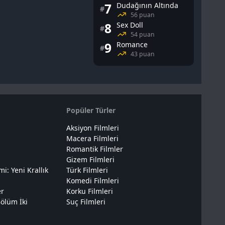
7
Dudağının Altında
#
56 puan
8
Sex Doll
#
54 puan
9
Romance
#
43 puan
Popüler Türler
Aksiyon Filmleri
Macera Filmleri
Romantik Filmler
Gizem Filmleri
: Yeni Krallık
Türk Filmleri
Komedi Filmleri
er
Korku Filmleri
ölüm İki
Suç Filmleri