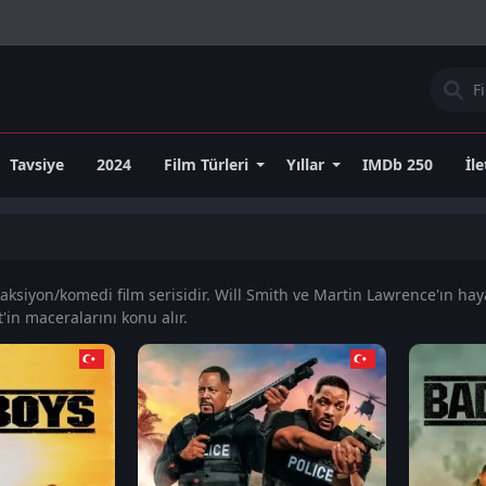
Tavsiye
2024
Film Türleri
Yıllar
IMDb 250
İl
 aksiyon/komedi film serisidir. Will Smith ve Martin Lawrence'ın hay
in maceralarını konu alır.