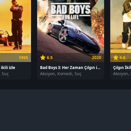
1995
6.5
2020
6.6
ikili izle
Bad Boys 3: Her Zaman Çılgın izle
Çılgın İkil
, Suç
Aksiyon, Komedi, Suç
Aksiyon,