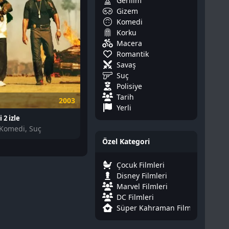
Gerilim
Gizem
Komedi
Korku
Macera
Romantik
Savaş
Suç
Polisiye
Tarih
2003
Yerli
i 2 izle
 Komedi, Suç
Özel Kategori
Çocuk Filmleri
Disney Filmleri
Marvel Filmleri
DC Filmleri
Süper Kahraman Filmleri