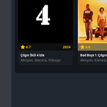
6.7
2024
6.8
Çılgın İkili 4 izle
Bad Boys 1 :Çılgın 
Aksiyon, Macera, Polisiye
Aksiyon, Komedi