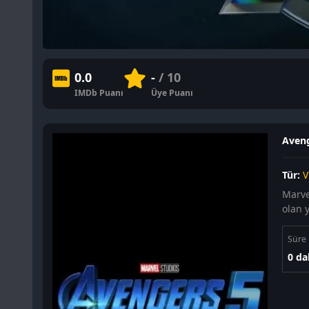
0.0
-
/ 10
IMDb Puanı
Üye Puanı
Aveng
Tür:
V
Marve
olan 
Süre
0 da