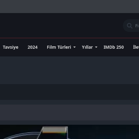
Tavsiye
2024
Film Türleri
Yıllar
IMDb 250
İl