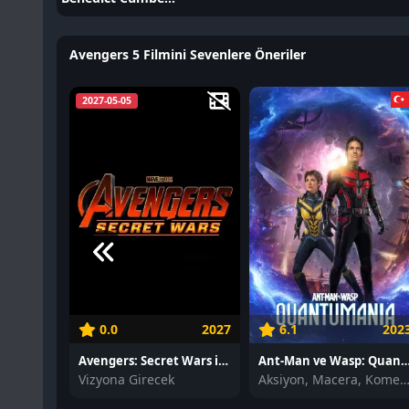
Avengers 5 Filmini Sevenlere Öneriler
2027-05-05
0.0
2027
6.1
202
Avengers: Secret Wars izle
Ant-Man ve Wasp: Quantuma
Vizyona Girecek
Aksiyon, Macera, Kom