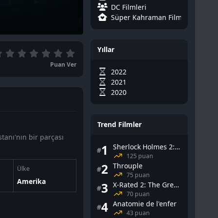
DC Filmleri
Süper Kahraman Filmleri
Yıllar
Puan Ver
2022
2021
2020
Trend Filmler
tanı'nın bir parçası
1
Sherlock Holmes 2: Gölge Oyunları
#
125 puan
2
Throuple
#
Ülke
75 puan
Amerika
3
X-Rated 2: The Greatest Adult Stars of All-Time
#
70 puan
4
Anatomie de l'enfer
#
43 puan