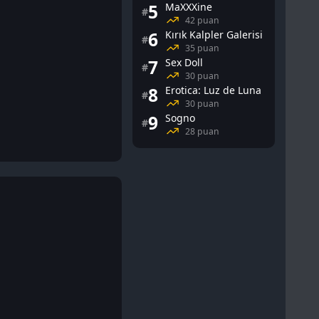
5
MaXXXine
#
42 puan
6
Kırık Kalpler Galerisi
#
35 puan
7
Sex Doll
#
30 puan
8
Erotica: Luz de Luna
#
30 puan
9
Sogno
#
28 puan