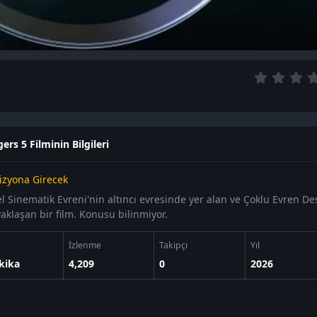
ers 5 Filminin Bilgileri
izyona Girecek
l Sinematik Evreni'nin altıncı evresinde yer alan ve Çoklu Evren Des
yaklaşan bir film. Konusu bilinmiyor.
İzlenme
Takipçi
Yıl
kika
4,209
0
2026