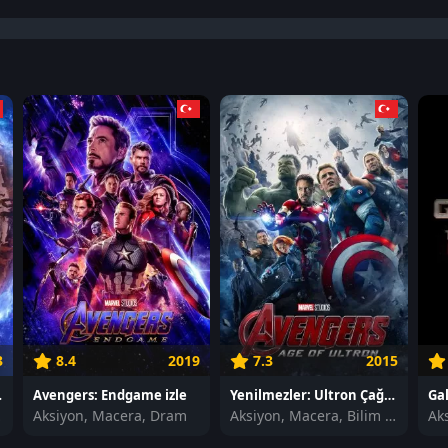
3
8.4
2019
7.3
2015
nia izle
Avengers: Endgame izle
Yenilmezler: Ultron Çağı izle
edi
Aksiyon, Macera, Dram
Aksiyon, Macera, Bilim Kurgu