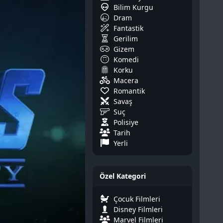
Bilim Kurgu
Dram
Fantastik
Gerilim
Gizem
Komedi
Korku
Macera
Romantik
Savaş
Suç
Polisiye
Tarih
Yerli
Özel Kategori
Çocuk Filmleri
Disney Filmleri
Marvel Filmleri