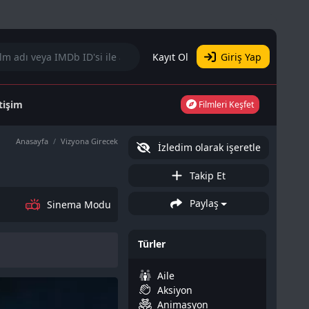
Kayıt Ol
Giriş Yap
etişim
Filmleri Keşfet
Anasayfa
Vizyona Girecek
İzledim olarak işeretle
Takip Et
Paylaş
Sinema Modu
Türler
Aile
Aksiyon
Animasyon