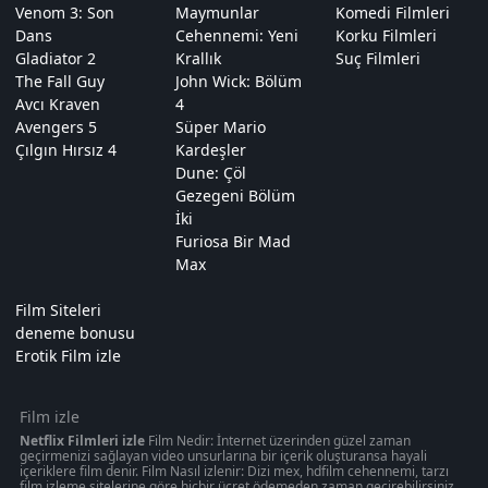
Venom 3: Son
Maymunlar
Komedi Filmleri
Dans
Cehennemi: Yeni
Korku Filmleri
Gladiator 2
Krallık
Suç Filmleri
The Fall Guy
John Wick: Bölüm
Avcı Kraven
4
Avengers 5
Süper Mario
Çılgın Hırsız 4
Kardeşler
Dune: Çöl
Gezegeni Bölüm
İki
Furiosa Bir Mad
Max
Film Siteleri
deneme bonusu
Erotik Film izle
Film izle
Netflix Filmleri izle
Film Nedir: İnternet üzerinden güzel zaman
geçirmenizi sağlayan video unsurlarına bir içerik oluşturansa hayali
içeriklere film denir. Film Nasıl izlenir: Dizi mex, hdfilm cehennemi, tarzı
film izleme sitelerine göre hiçbir ücret ödemeden zaman geçirebilirsiniz.