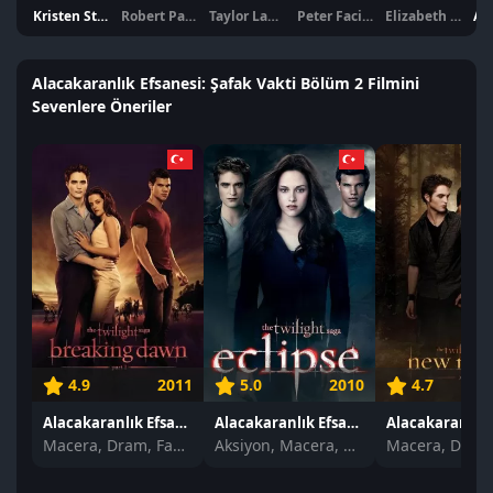
Kristen Stewart
Robert Pattinson
Taylor Lautner
Peter Facinelli
Elizabeth Reaser
Alacakaranlık Efsanesi: Şafak Vakti Bölüm 2 Filmini
Sevenlere Öneriler
4.9
2011
5.0
2010
4.7
Alacakaranlık Efsanesi: Şafak Vakti Bölüm 1 izle
Alacakaranlık Efsanesi: Tutulma izle
Macera, Dram, Fantastik
Aksiyon, Macera, Dram