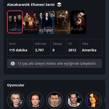
Alacakaranlık Efsanesi Serisi
Süre
İzlenme
Takipçi
Yıl
Ülke
115 dakika
3,797
0
2012
Amerika
13 yaş altı izleyici kitlesi aile eşliğinde izleyebilir.
Oyuncular