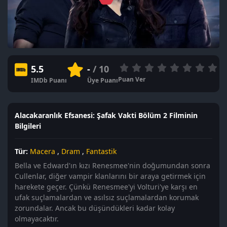
5.5
-
/ 10
Puan Ver
IMDb Puanı
Üye Puanı
Alacakaranlık Efsanesi: Şafak Vakti Bölüm 2 Filminin
Bilgileri
Tür:
Macera
,
Dram
,
Fantastik
Bella ve Edward'ın kızı Renesmee'nin doğumundan sonra
Cullenlar, diğer vampir klanlarını bir araya getirmek için
harekete geçer. Çünkü Renesmee'yi Volturi'ye karşı en
ufak suçlamalardan ve asılsız suçlamalardan korumak
zorundalar. Ancak bu düşündükleri kadar kolay
olmayacaktır.