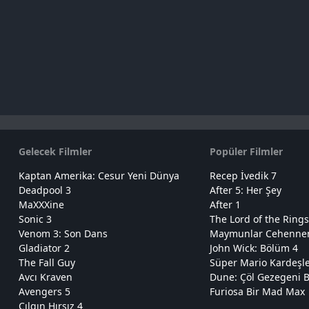
Gelecek Filmler
Popüler Filmler
Kaptan Amerika: Cesur Yeni Dünya
Recep İvedik 7
Deadpool 3
After 5: Her Şey
MaXXXine
After 1
Sonic 3
The Lord of the Rings
Venom 3: Son Dans
Maymunlar Cehennemi
Gladiator 2
John Wick: Bölüm 4
The Fall Guy
Süper Mario Kardeşl
Avcı Kraven
Dune: Çöl Gezegeni B
Avengers 5
Furiosa Bir Mad Max
Çılgın Hırsız 4