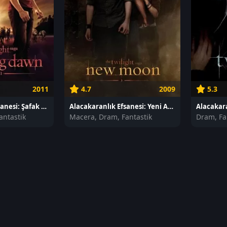
2011
4.7
2009
5.3
Alacakaranlık Efsanesi: Şafak Vakti Bölüm 1 izle
Alacakaranlık Efsanesi: Yeni Ay izle
Alacakara
antastik
Macera, Dram, Fantastik
Dram, Fa