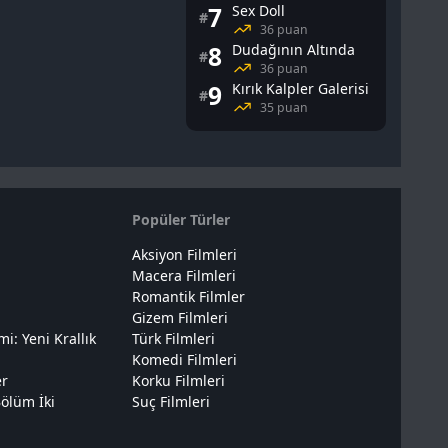
7
Sex Doll
#
36 puan
8
Dudağının Altında
#
36 puan
9
Kırık Kalpler Galerisi
#
35 puan
Popüler Türler
Aksiyon Filmleri
Macera Filmleri
Romantik Filmler
Gizem Filmleri
: Yeni Krallık
Türk Filmleri
Komedi Filmleri
er
Korku Filmleri
ölüm İki
Suç Filmleri