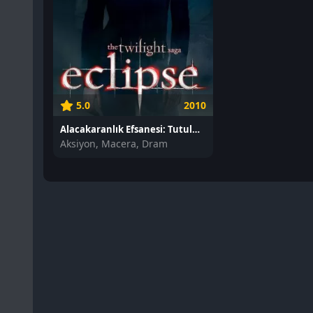
5.0
2010
Alacakaranlık Efsanesi: Tutulma izle
Aksiyon, Macera, Dram