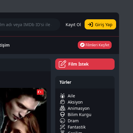
Kayıt Ol
Giriş Yap
etişim
Filmleri Keşfet
Film İstek
Türler
Aile
Aksiyon
Animasyon
Bilim Kurgu
Dram
Fantastik