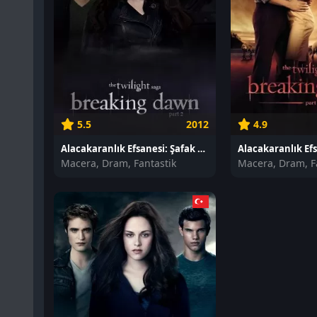
5.5
2012
4.9
Alacakaranlık Efsanesi: Şafak Vakti Bölüm 2 izle
Macera, Dram, Fantastik
Macera, Dram, F