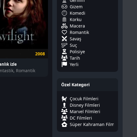
Gerilim
Gizem
Komedi
Korku
Macera
Romantik
Savaş
Suç
Polisiye
2008
Tarih
Yerli
nlık izle
ntastik, Romantik
Özel Kategori
Çocuk Filmleri
Disney Filmleri
Marvel Filmleri
DC Filmleri
Süper Kahraman Filmleri