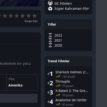
DC Filmleri
Süper Kahraman Filmleri
Puan Ver
Yıllar
2022
2021
2020
Trend Filmler
seklikteki bir yolcu
1
Sherlock Holmes 2: Gölge Oyunları
#
125 puan
Ülke
2
Throuple
#
Amerika
75 puan
3
X-Rated 2: The Greatest Adult Stars of All-Time
#
70 puan
4
Anatomie de l'enfer
#
43 puan