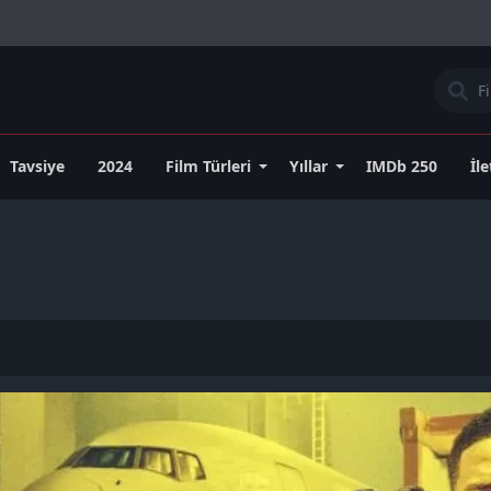
Tavsiye
2024
Film Türleri
Yıllar
IMDb 250
İl