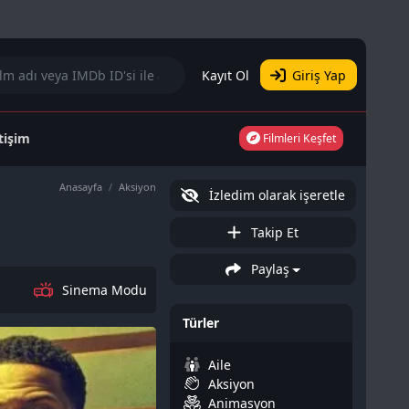
Kayıt Ol
Giriş Yap
etişim
Filmleri Keşfet
Anasayfa
Aksiyon
İzledim olarak işeretle
Takip Et
Paylaş
Sinema Modu
Türler
Aile
Aksiyon
Animasyon