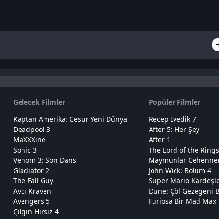
Gelecek Filmler
Popüler Filmler
Kaptan Amerika: Cesur Yeni Dünya
Recep İvedik 7
Deadpool 3
After 5: Her Şey
MaXXXine
After 1
Sonic 3
The Lord of the Rings
Venom 3: Son Dans
Maymunlar Cehennemi
Gladiator 2
John Wick: Bölüm 4
The Fall Guy
Süper Mario Kardeşl
Avcı Kraven
Dune: Çöl Gezegeni B
Avengers 5
Furiosa Bir Mad Max
Çılgın Hırsız 4