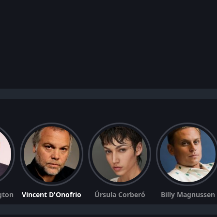
gton
Vincent D'Onofrio
Úrsula Corberó
Billy Magnussen