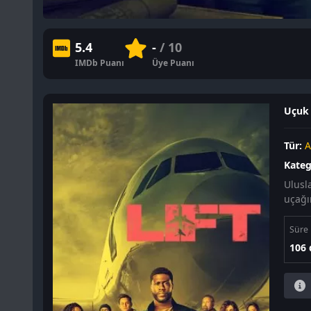
5.4
-
/ 10
IMDb Puanı
Üye Puanı
Uçuk B
Tür:
A
Kateg
Ulusla
uçağı
Süre
106 