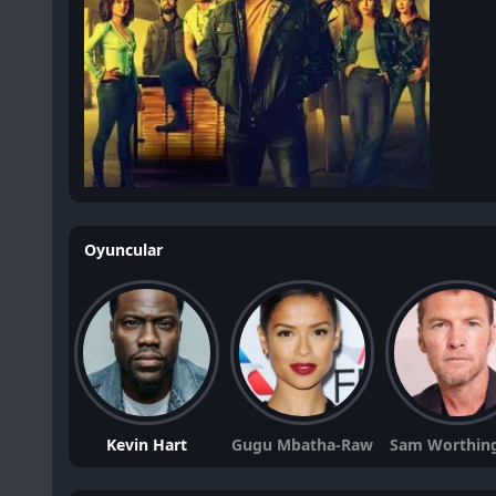
Oyuncular
Kevin Hart
Gugu Mbatha-Raw
Sam Worthin