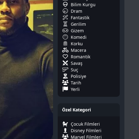
Bilim Kurgu
Dram
Fantastik
Gerilim
Gizem
Komedi
Korku
Macera
Romantik
Savaş
Suç
Polisiye
Tarih
Yerli
Özel Kategori
Çocuk Filmleri
Disney Filmleri
Marvel Filmleri