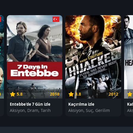
0
5.8
2018
3.8
2012
Entebbe'de 7 Gün izle
Kaçırılma izle
Kaf
Aksiyon, Dram, Tarih
Aksiyon, Suç, Gerilim
Aks