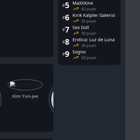
5
MaXXXine
#
42 puan
6
Kırık Kalpler Galerisi
#
35 puan
7
Sex Doll
#
30 puan
8
Erotica: Luz de Luna
#
30 puan
9
Sogno
#
28 puan
Kim Yun-jee
Viveik Kalra
Jean Reno