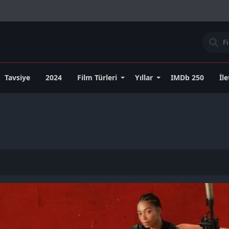
Tavsiye
2024
Film Türleri
Yıllar
IMDb 250
İl