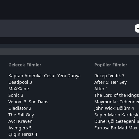
Gelecek Filmler
Popüler Filmler
Kaptan Amerika: Cesur Yeni Dünya
Recep İvedik 7
Deadpool 3
After 5: Her Şey
MaXXXine
After 1
Sonic 3
The Lord of the Rings
Venom 3: Son Dans
Maymunlar Cehennemi
Gladiator 2
John Wick: Bölüm 4
The Fall Guy
Süper Mario Kardeşl
Avcı Kraven
Dune: Çöl Gezegeni B
Avengers 5
Furiosa Bir Mad Max
Çılgın Hırsız 4