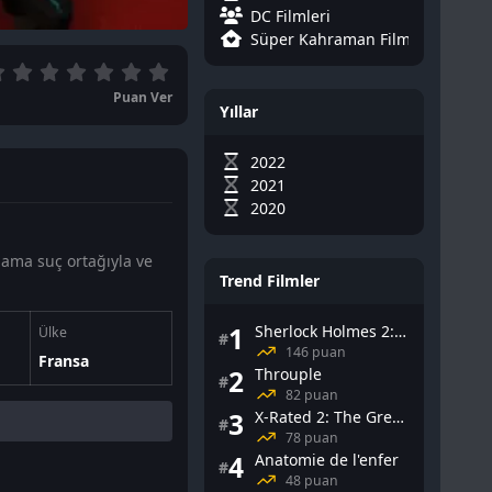
DC Filmleri
Süper Kahraman Filmleri
Puan Ver
Yıllar
2022
2021
2020
 ama suç ortağıyla ve
Trend Filmler
1
Sherlock Holmes 2: Gölge Oyunları
Ülke
#
146 puan
Fransa
2
Throuple
#
82 puan
3
X-Rated 2: The Greatest Adult Stars of All-Time
#
78 puan
4
Anatomie de l'enfer
#
48 puan