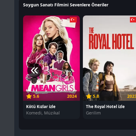
Soygun Sanatı Filmini Sevenlere Öneriler
5.6
2024
5.8
202
Kötü Kızlar izle
The Royal Hotel izle
Komedi, Müzikal
Gerilim