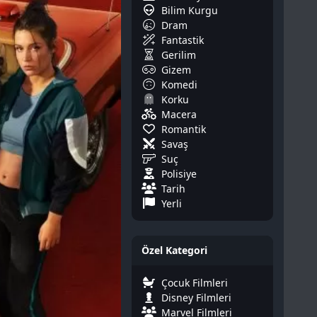
Bilim Kurgu
Dram
Fantastik
Gerilim
Gizem
Komedi
Korku
Macera
Romantik
Savaş
Suç
Polisiye
Tarih
Yerli
Özel Kategori
Çocuk Filmleri
Disney Filmleri
Marvel Filmleri