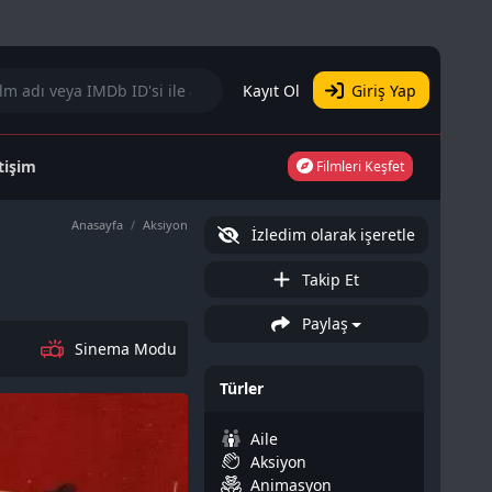
Kayıt Ol
Giriş Yap
etişim
Filmleri Keşfet
Anasayfa
Aksiyon
İzledim olarak işeretle
Takip Et
Paylaş
Sinema Modu
Türler
Aile
Aksiyon
Animasyon