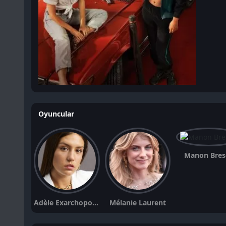
Oyuncular
Manon Bres
Adèle Exarchopoulos
Mélanie Laurent