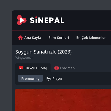
Ana Sayfa
Film Serileri
En Çok izlenenler
Soygun Sanatı izle (2023)
Wingwomen
Türkçe Dublaj
Fragman
Premium-y
Fys Player