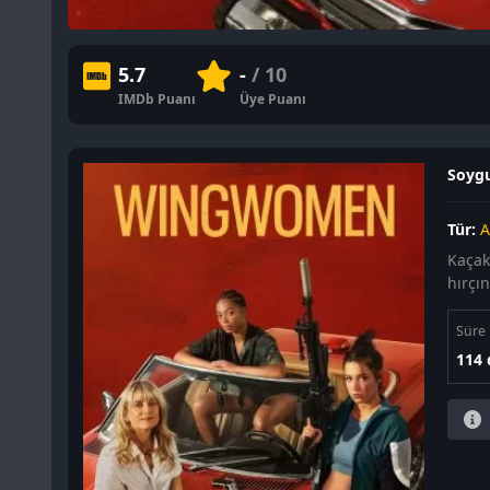
5.7
-
/ 10
IMDb Puanı
Üye Puanı
Soygu
Tür:
A
Kaçak
hırçın
Süre
114 