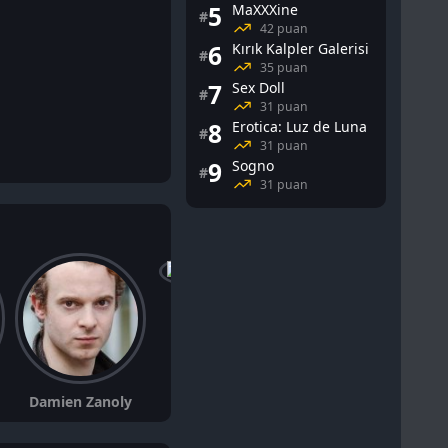
5
MaXXXine
#
42 puan
6
Kırık Kalpler Galerisi
#
35 puan
7
Sex Doll
#
31 puan
8
Erotica: Luz de Luna
#
31 puan
9
Sogno
#
31 puan
Olivier Kissita
Damien Zanoly
Ismaël Sy Savané