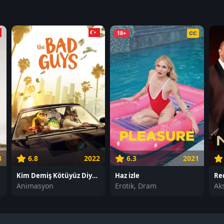
18+
3
6.8
2022
6.3
2021
Kim Demiş Kötüyüz Diye? izle
Haz izle
Red
Animasyon
Erotik, Dram