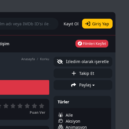
Kayıt Ol
Giriş Yap
etişim
Filmleri Keşfet
Anasayfa
Korku
İzledim olarak işeretle
Takip Et
Paylaş
Türler
Puan Ver
Aile
Aksiyon
Animasyon