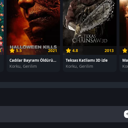
4
5.5
2021
4.8
2013
Cadılar Bayramı Öldürür izle
Teksas Katliamı 3D izle
Ma
Korku, Gerilim
Korku, Gerilim
Ko