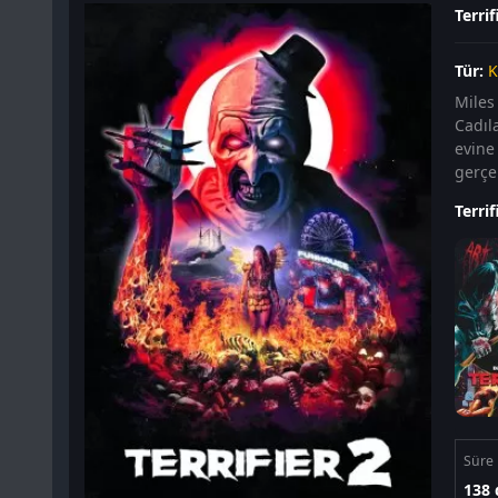
Terrif
Tür:
K
Miles 
Cadıl
evine 
gerçek
Terrif
Süre
138 