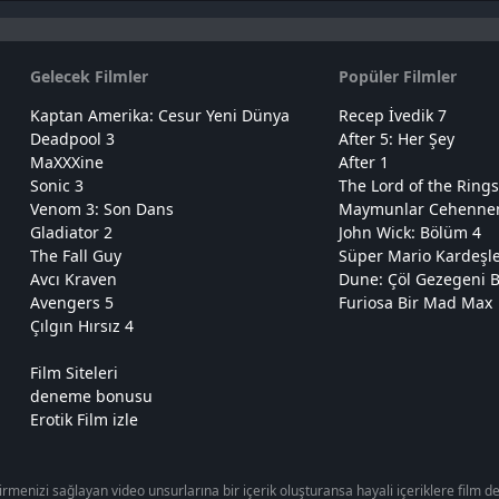
Gelecek Filmler
Popüler Filmler
Kaptan Amerika: Cesur Yeni Dünya
Recep İvedik 7
Deadpool 3
After 5: Her Şey
MaXXXine
After 1
Sonic 3
The Lord of the Rings
Venom 3: Son Dans
Maymunlar Cehennemi
Gladiator 2
John Wick: Bölüm 4
The Fall Guy
Süper Mario Kardeşl
Avcı Kraven
Dune: Çöl Gezegeni B
Avengers 5
Furiosa Bir Mad Max
Çılgın Hırsız 4
Film Siteleri
deneme bonusu
Erotik Film izle
enizi sağlayan video unsurlarına bir içerik oluşturansa hayali içeriklere film deni