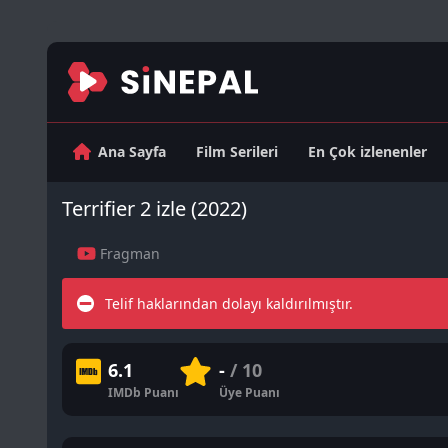
Ana Sayfa
Film Serileri
En Çok izlenenler
Terrifier 2 izle (2022)
Fragman
Telif haklarından dolayı kaldırılmıştır.
6.1
-
/ 10
IMDb Puanı
Üye Puanı