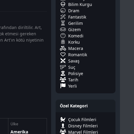
Bilim Kurgu
Dram
Fantastik
Gerilim
fından diriltilir. Art,
Gizem
yok etmesi gereken
Komedi
n Art'ın kötü niyetinin
Korku
Macera
Romantik
Savaş
Suç
Polisiye
Tarih
Yerli
Özel Kategori
Çocuk Filmleri
Ülke
Disney Filmleri
Amerika
Marvel Filmleri