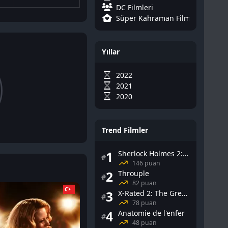
DC Filmleri
Süper Kahraman Filmleri
Yıllar
2022
2021
2020
Trend Filmler
1
Sherlock Holmes 2: Gölge Oyunları
#
146 puan
2
Throuple
#
82 puan
3
X-Rated 2: The Greatest Adult Stars of All-Time
#
78 puan
4
Anatomie de l'enfer
#
48 puan