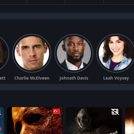
ett
Charlie McElveen
Johnath Davis
Leah Voysey