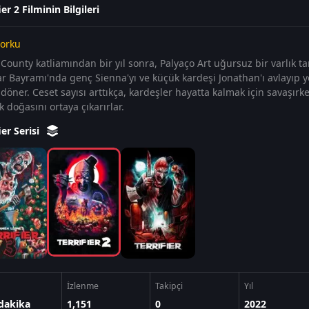
ier 2 Filminin Bilgileri
orku
County katliamından bir yıl sonra, Palyaço Art uğursuz bir varlık tara
ar Bayramı'nda genç Sienna'yı ve küçük kardeşi Jonathan'ı avlayıp 
döner. Ceset sayısı arttıkça, kardeşler hayatta kalmak için savaşırke
 doğasını ortaya çıkarırlar.
ier Serisi
İzlenme
Takipçi
Yıl
dakika
1,151
0
2022