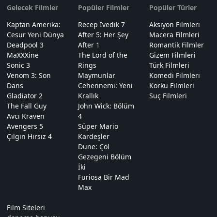
Gelecek Filmler
Popüler Filmler
Popüler Türler
Kaptan Amerika:
Recep İvedik 7
Aksiyon Filmleri
Cesur Yeni Dünya
After 5: Her Şey
Macera Filmleri
Deadpool 3
After 1
Romantik Filmler
MaXXXine
The Lord of the
Gizem Filmleri
Sonic 3
Rings
Türk Filmleri
Venom 3: Son
Maymunlar
Komedi Filmleri
Dans
Cehennemi: Yeni
Korku Filmleri
Gladiator 2
Krallık
Suç Filmleri
The Fall Guy
John Wick: Bölüm
Avcı Kraven
4
Avengers 5
Süper Mario
Çılgın Hırsız 4
Kardeşler
Dune: Çöl
Gezegeni Bölüm
İki
Furiosa Bir Mad
Max
Film Siteleri