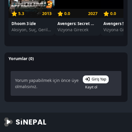
5.3
2013
0.0
2027
0.0
Dhoom 3 izle
Avengers: Secret Wars izle
Avengers 5 izle
Aksiyon, Suç, Gerilim
Vizyona Girecek
Vizyona Girec
Yorumlar (0)
Giriş Yap
Yorum yapabilmek için önce üye
olmalısınız.
Kayıt ol