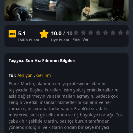
5.1
10.0
/ 10
Puan Ver
IMDb Puanı
Üye Puanı
Taşıyıcı: Son Hız Filminin Bilgileri
Tür:
Aksiyon
,
Gerilim
Frank Martin, alanında en iyi profesyonel olan bir
taşıyıcıdır. Başlıca kuralları: isim yok, işlemin kurallarını
asla değiştirmeyin ve asla malları açmayın. Sadece çok
zengin ve etkili insanlar hizmetlerini kullanır ve her
zaman işini sonuna kadar yapar. Frank'in sıradaki
müşterisi, sinsi güzellik Anna ve üç büyüleyici ortağı. Çok
çabuk bir şekilde Martin, basitçe burun tarafından
yönlendirildiğini ve kızların ondan bir şeye ihtiyacı