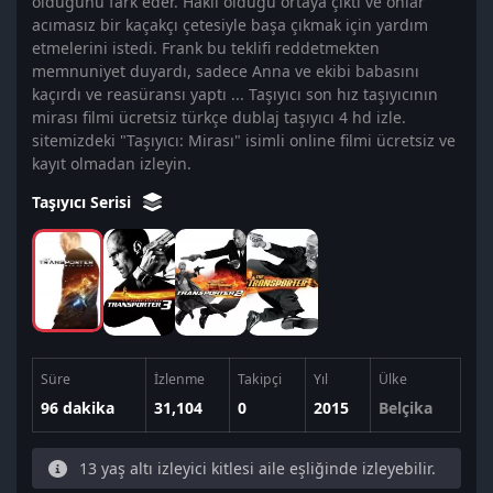
olduğunu fark eder. Haklı olduğu ortaya çıktı ve onlar
acımasız bir kaçakçı çetesiyle başa çıkmak için yardım
etmelerini istedi. Frank bu teklifi reddetmekten
memnuniyet duyardı, sadece Anna ve ekibi babasını
kaçırdı ve reasüransı yaptı ... Taşıyıcı son hız taşıyıcının
mirası filmi ücretsiz türkçe dublaj taşıyıcı 4 hd izle.
sitemizdeki "Taşıyıcı: Mirası" isimli online filmi ücretsiz ve
kayıt olmadan izleyin.
Taşıyıcı Serisi
Süre
İzlenme
Takipçi
Yıl
Ülke
96 dakika
31,104
0
2015
Belçika
13 yaş altı izleyici kitlesi aile eşliğinde izleyebilir.