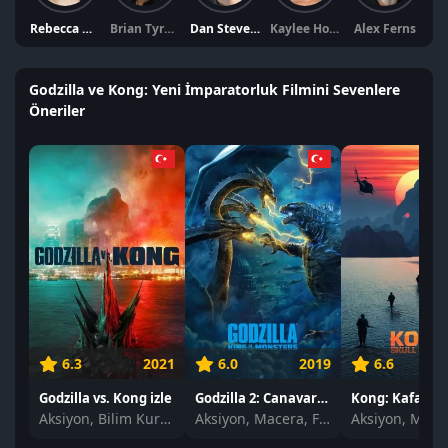
Rebecca Hall
Brian Tyree Henry
Dan Stevens
Kaylee Hottle
Alex Ferns
F
Godzilla ve Kong: Yeni İmparatorluk Filmini Sevenlere
Öneriler
6.3
2021
6.0
2019
6.6
Godzilla vs. Kong izle
Godzilla 2: Canavarlar Kralı izle
Aksiyon, Bilim Kurgu, Gerilim
Aksiyon, Macera, Fantastik