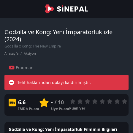
Godzilla ve Kong: Yeni İmparatorluk izle
(2024)
Godzilla x Kong: The New Empire
Anasayfa
Aksiyon
Fragman
Telif haklarından dolayı kaldırılmıştır.
6.6
-
/ 10
Puan Ver
IMDb Puanı
Üye Puanı
Godzilla ve Kong: Yeni İmparatorluk Filminin Bilgileri