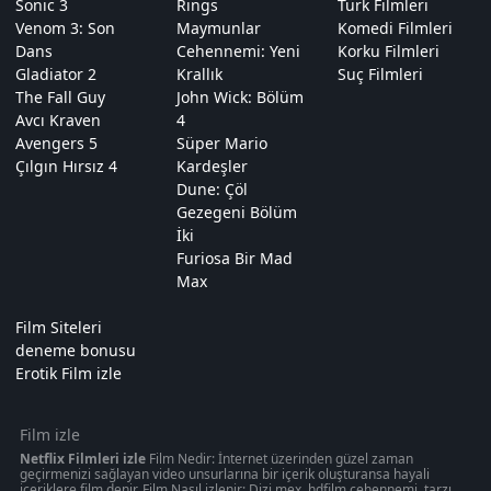
Sonic 3
Rings
Türk Filmleri
Venom 3: Son
Maymunlar
Komedi Filmleri
Dans
Cehennemi: Yeni
Korku Filmleri
Gladiator 2
Krallık
Suç Filmleri
The Fall Guy
John Wick: Bölüm
Avcı Kraven
4
Avengers 5
Süper Mario
Çılgın Hırsız 4
Kardeşler
Dune: Çöl
Gezegeni Bölüm
İki
Furiosa Bir Mad
Max
Film Siteleri
deneme bonusu
Erotik Film izle
Film izle
Netflix Filmleri izle
Film Nedir: İnternet üzerinden güzel zaman
geçirmenizi sağlayan video unsurlarına bir içerik oluşturansa hayali
içeriklere film denir. Film Nasıl izlenir: Dizi mex, hdfilm cehennemi, tarzı