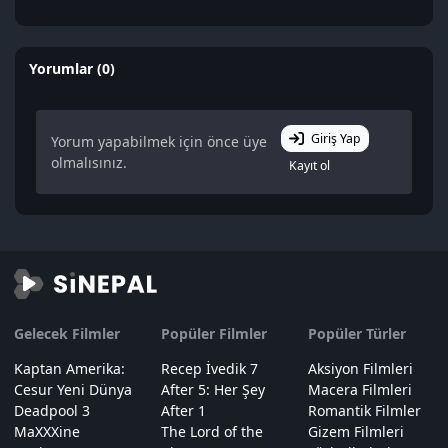
Yorumlar (0)
Giriş Yap
Yorum yapabilmek için önce üye
olmalısınız.
Kayıt ol
Gelecek Filmler
Popüler Filmler
Popüler Türler
Kaptan Amerika:
Recep İvedik 7
Aksiyon Filmleri
Cesur Yeni Dünya
After 5: Her Şey
Macera Filmleri
Deadpool 3
After 1
Romantik Filmler
MaXXXine
The Lord of the
Gizem Filmleri