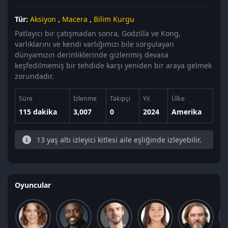
Tür:
Aksiyon
,
Macera
,
Bilim Kurgu
Patlayıcı bir çatışmadan sonra, Godzilla ve Kong,
varlıklarını ve kendi varlığımızı bile sorgulayan
dünyamızın derinliklerinde gizlenmiş devasa
keşfedilmemiş bir tehdide karşı yeniden bir araya gelmek
zorundadır.
Süre
İzlenme
Takipçi
Yıl
Ülke
115 dakika
3,007
0
2024
Amerika
13 yaş altı izleyici kitlesi aile eşliğinde izleyebilir.
Oyuncular