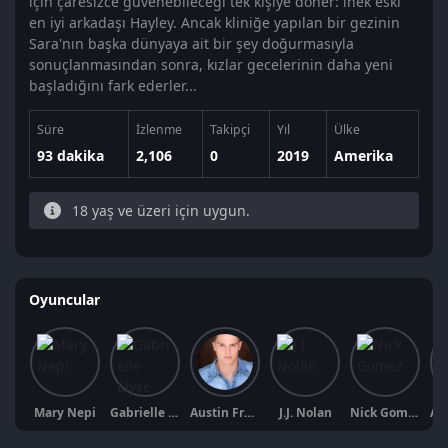
için çaresizce güvenebileceği tek kişiye döner: inek eski
en iyi arkadaşı Hayley. Ancak kliniğe yapılan bir gezinin
Sara'nın başka dünyaya ait bir şey doğurmasıyla
sonuçlanmasından sonra, kızlar gecelerinin daha yeni
başladığını fark ederler...
Süre
İzlenme
Takipçi
Yıl
Ülke
93 dakika
2,106
0
2019
Amerika
18 yaş ve üzeri için uygun.
Oyuncular
Mary Nepi
Gabrielle Elyse
Austin Fryberger
J.J. Nolan
Nick Gomez