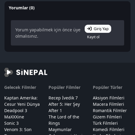
Yorumlar (0)
Giriş Yap
Yorum yapabilmek için önce üye
olmalısınız.
Kayıt ol
Gelecek Filmler
Popüler Filmler
Popüler Türler
Kaptan Amerika:
Recep İvedik 7
Aksiyon Filmleri
Cesur Yeni Dünya
After 5: Her Şey
Macera Filmleri
Deadpool 3
After 1
Romantik Filmler
MaXXXine
The Lord of the
Gizem Filmleri
Sonic 3
Rings
Türk Filmleri
Venom 3: Son
Maymunlar
Komedi Filmleri