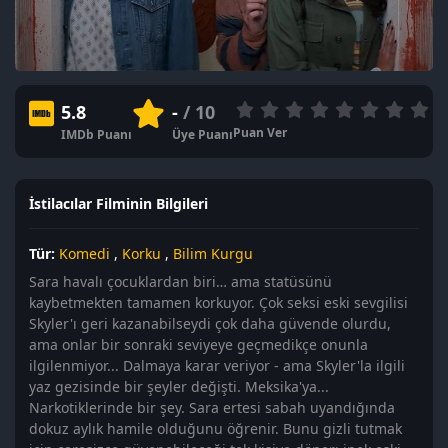
5.8
-
/ 10
Puan Ver
IMDb Puanı
Üye Puanı
İstilacılar Filminin Bilgileri
Tür:
Komedi
,
Korku
,
Bilim Kurgu
Sara havalı çocuklardan biri… ama statüsünü
kaybetmekten tamamen korkuyor. Çok seksi eski sevgilisi
Skyler'ı geri kazanabilseydi çok daha güvende olurdu,
ama onlar bir sonraki seviyeye geçmedikçe onunla
ilgilenmiyor... Dalmaya karar veriyor - ama Skyler'la ilgili
yaz gezisinde bir şeyler değişti. Meksika'ya...
Narkotiklerinde bir şey. Sara ertesi sabah uyandığında
dokuz aylık hamile olduğunu öğrenir. Bunu gizli tutmak