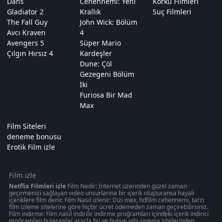
Dans
Cehennemi: Yeni
Korku Filmleri
Gladiator 2
Krallık
Suç Filmleri
The Fall Guy
John Wick: Bölüm
Avcı Kraven
4
Avengers 5
Süper Mario
Çılgın Hırsız 4
Kardeşler
Dune: Çöl
Gezegeni Bölüm
İki
Furiosa Bir Mad
Max
Film Siteleri
deneme bonusu
Erotik Film izle
Film izle
Netflix Filmleri izle
Film Nedir: İnternet üzerinden güzel zaman
geçirmenizi sağlayan video unsurlarına bir içerik oluşturansa hayali
içeriklere film denir. Film Nasıl izlenir: Dizi mex, hdfilm cehennemi, tarzı
film izleme sitelerine göre hiçbir ücret ödemeden zaman geçirebilirsiniz.
Film indirme: Film nasıl indirilir indirme proğramları içindeki içerik indirici
proğramları bulaşanlar araçla bu ve bunun gibi sinema sitelerinden