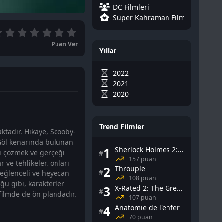
DC Filmleri
Süper Kahraman Filmleri
Puan Ver
Yıllar
2022
2021
2020
Trend Filmler
ktadır. Hikaye, Scooby-
 Göl kenarında bulunan
1
Sherlock Holmes 2: Gölge Oyunları
mi çözmek ve gerçeği
#
157 puan
r ve tehlikeler, onları
2
Throuple
#
 eğlenceli ve heyecan
108 puan
ğu gibi, karakterler
3
X-Rated 2: The Greatest Adult Stars of All-Time
#
filmde de ön plandadır.
107 puan
4
Anatomie de l'enfer
#
70 puan