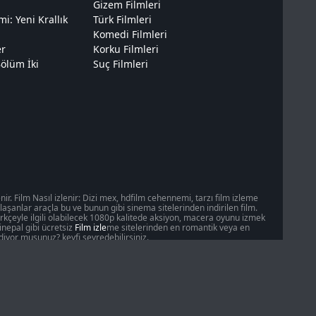
Gizem Filmleri
: Yeni Krallık
Türk Filmleri
Komedi Filmleri
er
Korku Filmleri
ölüm İki
Suç Filmleri
r. Film Nasıl izlenir: Dizi mex, hdfilm cehennemi, tarzı film izleme
ulaşanlar araçla bu ve bunun gibi sinema sitelerinden indirilen film.
ürkçeyle ilgili olabilecek 1080p kalitede aksiyon, macera oyunu izmek
inepal gibi ücretsiz
Film izle
me sitelerinden en romantik veya en
iyor musunuz? keyfi seyredebilirsiniz.
zerindeki etkisinin ölçeğini değerlendirmek oldukça zordur. Filmler,
Ekran kahramanları, kaderlerinin mağduriyetleri uzun zamandır her
korkuturlar, memnun ederler, yani izleyicide bir dizi duyguyu uyandıran
ırsatı da dahil olmak üzere farklı yılların film eserlerinden oluşan
inemanın doğru seçimini yapmak çok önemlidir. Bize geldin, bu da
rüntülemek için uygun bir web kaynağı sağladınız! Online sinemamız