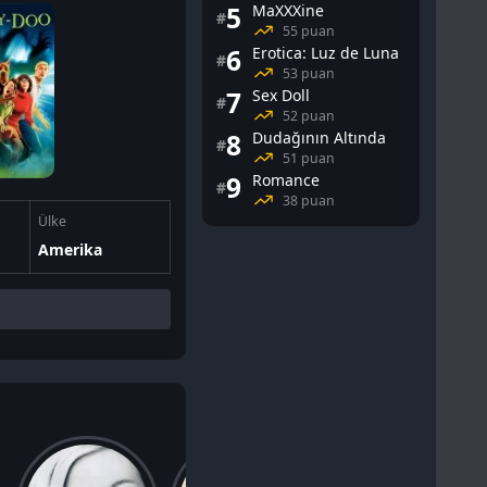
5
MaXXXine
#
55 puan
6
Erotica: Luz de Luna
#
53 puan
7
Sex Doll
#
52 puan
8
Dudağının Altında
#
51 puan
9
Romance
#
38 puan
Ülke
Amerika