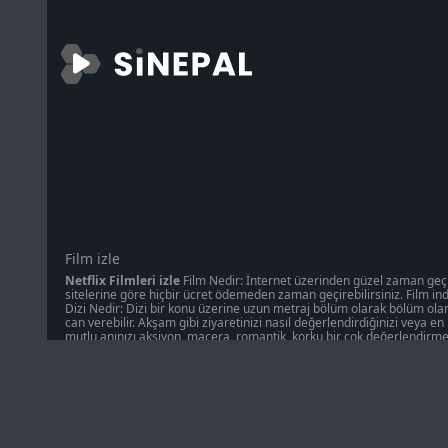
Film izle
Netflix Filmleri izle
Film Nedir: İnternet üzerinden güzel zaman geçirm
sitelerine göre hiçbir ücret ödemeden zaman geçirebilirsiniz. Film indi
Dizi Nedir: Dizi bir konu üzerine uzun metraj bölüm olarak bölüm olara
can verebilir. Akşam gibi ziyaretinizi nasıl değerlendirdiğinizi veya e
mutlu anınızı aksiyon, macera, romantik, korku bir çok değerlendirme
Sinema, modern toplumun ayrılmaz bir parçası haline gelmiş inanılmaz
uzun ve kısa filmler, TV dizileri, animasyon projeleri - bu bir kişi iç
yaştan sinefillerin hayatlarının bir parçası olmuştur. Farklı karakterle
her şeyi yaparlar. Kaynağımız KinoFlux, KinoFlax, KinoFlux, KinoFlux, Ki
muhteşem bir koleksiyon içeriyor. Çevrimiçi gezinmenin faydaları uzu
demek oluyor ki zaten doğru yoldasın. Şimdi sadece adresimizi en sevd