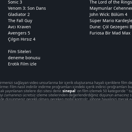
Sonic 3
The Lord of the Rings
Venom 3: Son Dans
Maymunlar Cehennemi
Gladiator 2
John Wick: Bölüm 4
The Fall Guy
Süper Mario Kardeşl
Avcı Kraven
Dune: Çöl Gezegeni B
Avengers 5
Furiosa Bir Mad Max
Çılgın Hırsız 4
Film Siteleri
deneme bonusu
Erotik Film izle
enizi sağlayan video unsurlarına bir içerik oluşturansa hayali içeriklere film deni
rme: Film nasıl indirilir indirme proğramları içindeki içerik indirici proğramları b
k yayınlanan sitelere dizi sitesi denir.
sinepal
' on film izlemek 50 kategoride " t
n iyi zamanınızı ücretsiz izleme sitelerinden değerlendirdiğiniz düşünün amacınız s
de düşünmeniz gerekli olması gereken mobil kontrolz, iphone hayalinizi merak ed
 bir dünyadır. Sinemanın vazgeçilmez bir yaşam partneri haline geldiği insanlar ü
in yaratılmış sanattır. Sitemiz sinema dünyasına dokunmak için eşsiz bir fırsattır. 
r gerçeklikten uzaklaşır, bazen kasvetli ve gri, evrenlerine girerler, eğlendirirler, 
Devamını Oku
no Flux, 2019, 2020, 2021 filmlerini kayıt olmadan ücretsiz olarak ücretsiz izleme f
n zamandır açıktır: bir yere gitmek ve para harcamak zorunda değilsiniz. Sanal s
iğiniz yer imleri listesine eklemek için kalır ve kendinize herhangi bir teybi gö