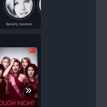
David Joyner
Beverly Sanders
Ted McGinley