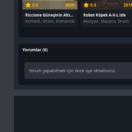
5.5
2020
5.3
201
Riccione Güneşinin Altında izle
Robot Köpek A-X-L izle
Komedi, Dram, Romantik
Aksiyon, Macera, Dram
Yorumlar (0)
Yorum yapabilmek için önce üye olmalısınız.