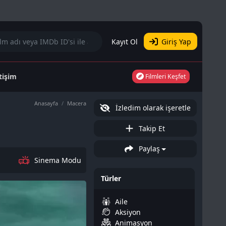
Kayıt Ol
Giriş Yap
etişim
Filmleri Keşfet
Anasayfa
Macera
İzledim olarak işeretle
Takip Et
Paylaş
Sinema Modu
Türler
Aile
Aksiyon
Animasyon