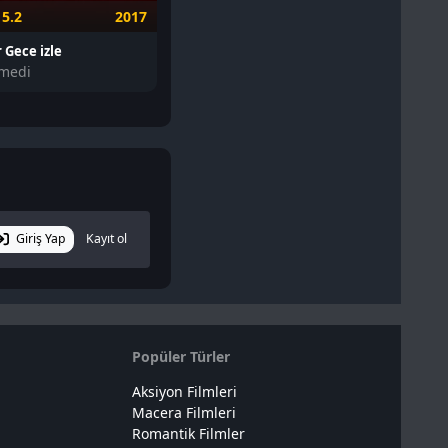
5.2
2017
6.7
2017
6.9
 Gece izle
Ava izle
Çakı Gibi iz
medi
Dram, Romantik
Komedi, Dr
Giriş Yap
Kayıt ol
Popüler Türler
Aksiyon Filmleri
Macera Filmleri
Romantik Filmler