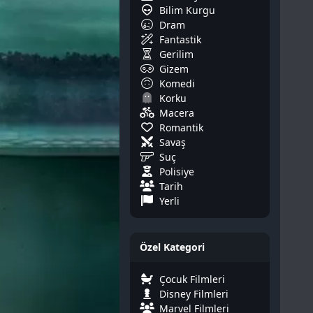
Bilim Kurgu
Dram
Fantastik
Gerilim
Gizem
Komedi
Korku
Macera
Romantik
Savaş
Suç
Polisiye
Tarih
Yerli
Özel Kategori
Çocuk Filmleri
Disney Filmleri
Marvel Filmleri