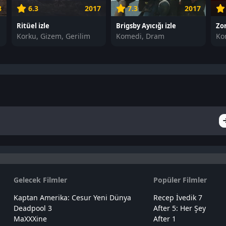
8
6.3
2017
7.3
2017
Ritüel izle
Brigsby Ayıcığı izle
Zor
Korku, Gizem, Gerilim
Komedi, Dram
Ko
Gelecek Filmler
Popüler Filmler
Kaptan Amerika: Cesur Yeni Dünya
Recep İvedik 7
Deadpool 3
After 5: Her Şey
MaXXXine
After 1