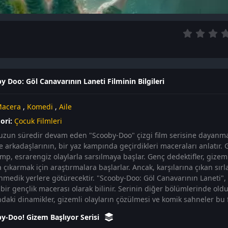
y Doo: Göl Canavarının Laneti Filminin Bilgileri
acera
,
Komedi
,
Aile
ori:
Çocuk Filmleri
 uzun süredir devam eden "Scooby-Doo" çizgi film serisine dayanma
e arkadaşlarının, bir yaz kampında geçirdikleri maceraları anlatır.
amp, esrarengiz olaylarla sarsılmaya başlar. Genç dedektifler, gize
 çıkarmak için araştırmalara başlarlar. Ancak, karşılarına çıkan sırla
nmedik yerlere götürecektir. "Scooby-Doo: Göl Canavarının Laneti",
 bir gençlik macerası olarak bilinir. Serinin diğer bölümlerinde oldu
ndaki dinamikler, gizemli olayların çözülmesi ve komik sahneler bu 
y-Doo! Gizem Başlıyor Serisi