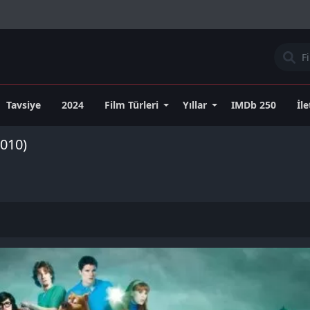
Tavsiye
2024
Film Türleri
Yıllar
IMDb 250
İl
2010)