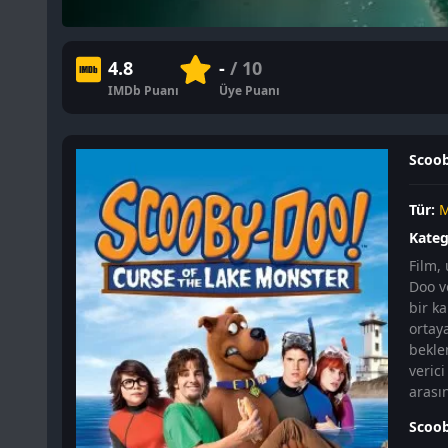
4.8
-
/ 10
IMDb Puanı
Üye Puanı
Scoob
Tür:
M
Kateg
Film,
Doo v
bir k
ortaya
bekle
verici
arası
Scoob