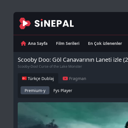
Ana Sayfa
Film Serileri
En Çok izlenenler
Scooby Doo: Göl Canavarının Laneti izle (
Scooby-Doo! Curse of the Lake Monster
Türkçe Dublaj
Fragman
Premium-y
Fys Player