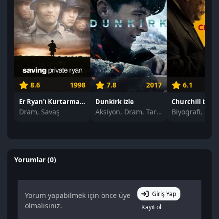
8.6
1998
7.8
2017
6.1
Er Ryan'ı Kurtarmak izle
Dunkirk izle
Churchill izle
Dram, Savaş
Aksiyon, Dram, Tarih
Yorumlar (0)
Giriş Yap
Yorum yapabilmek için önce üye
olmalısınız.
Kayıt ol