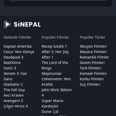
Gelecek Filmler
Popüler Filmler
Popüler Türler
Kaptan Amerika:
Recep İvedik 7
Aksiyon Filmleri
Cesur Yeni Dünya
After 5: Her Şey
Macera Filmleri
Deadpool 3
After 1
Romantik Filmler
MaXXXine
The Lord of the
Gizem Filmleri
Sonic 3
Rings
Türk Filmleri
Venom 3: Son
Maymunlar
Komedi Filmleri
Dans
Cehennemi: Yeni
Korku Filmleri
Gladiator 2
Krallık
Suç Filmleri
The Fall Guy
John Wick: Bölüm
Avcı Kraven
4
Avengers 5
Süper Mario
Çılgın Hırsız 4
Kardeşler
Dune: Çöl