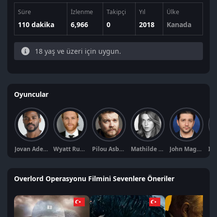
Süre
İzlenme
Takipçi
Yıl
Ülke
110 dakika
6,966
0
2018
Kanada
18 yaş ve üzeri için uygun.
Oyuncular
Jovan Adepo
Wyatt Russell
Pilou Asbæk
Mathilde Ollivier
John Magaro
Overlord Operasyonu Filmini Sevenlere Öneriler