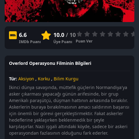
6.6
10.0
/ 10
Puan Ver
IMDb Puanı
Üye Puanı
Overlord Operasyonu Filminin Bilgileri
Tür:
Aksiyon
,
Korku
,
Bilim Kurgu
İkinci dünya savaşında, müttefik güçlerin Normandiya'ya
asker çıkarması yapacağı günün arifesinde, bir grup
Amerikalı paraşütçü, düşman hattının arkasında bırakılır.
Askerlerin buraya bırakılmasının amacı saldırının başarısı
için önemli bir görevi gerçekleştirmektir. Fakat askerler
hedeflerine yaklaşırken beklenmedik bir şeyle
karşılaşırlar. Nazi işgali altındaki köyde, sadece bir askeri
operasyondan fazlasının olduğunu fark ederler.