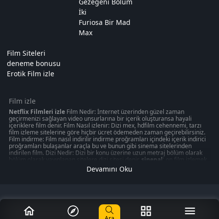
Gezegeni Bölüm
İki
Furiosa Bir Mad
Max
Film Siteleri
deneme bonusu
Erotik Film izle
Film izle
Netflix Filmleri izle
Film Nedir: İnternet üzerinden güzel zaman
geçirmenizi sağlayan video unsurlarına bir içerik oluşturansa hayali
içeriklere film denir. Film Nasıl izlenir: Dizi mex, hdfilm cehennemi, tarzı
film izleme sitelerine göre hiçbir ücret ödemeden zaman geçirebilirsiniz.
Film indirme: Film nasıl indirilir indirme proğramları içindeki içerik indirici
proğramları bulaşanlar araçla bu ve bunun gibi sinema sitelerinden
indirilen film. Dizi Nedir: Dizi bir konu üzerine uzun metraj bölüm olarak
bölüm olarak yayınlanan sitelere dizi sitesi denir.
sinepal
' on film izlemek
50 kategoride " türkçeyle ilgili olabilecek 1080p kalitede aksiyon, macera
Devamını Oku
oyunu izmek can verebilir. Akşam gibi ziyaretinizi nasıl değerlendirdiğinizi
veya en iyi zamanınızı ücretsiz izleme sitelerinden değerlendirdiğiniz
düşünün amacınız sinepal gibi ücretsiz
Film izle
me sitelerinden en
romantik veya en mutlu anınızı aksiyon, macera, romantik, korku bir çok
değerlendirmede düşünmeniz gerekli olması gereken mobil kontrolz,
iphone hayalinizi merak ediyor musunuz? keyfi seyredebilirsiniz.
Ara