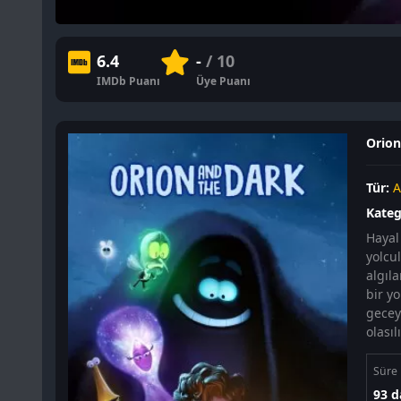
6.4
-
/ 10
IMDb Puanı
Üye Puanı
Orion 
Tür:
A
Kateg
Hayal
yolcu
algıla
bir y
gecey
olası
Süre
93 d