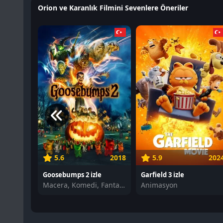
Orion ve Karanlık Filmini Sevenlere Öneriler
5.6
2018
5.9
202
Goosebumps 2 izle
Garfield 3 izle
Macera, Komedi, Fantastik
Animasyon