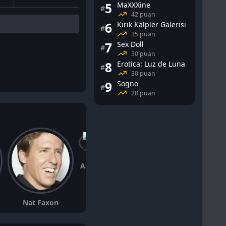
5
MaXXXine
#
42 puan
6
Kırık Kalpler Galerisi
#
35 puan
7
Sex Doll
#
30 puan
8
Erotica: Luz de Luna
#
30 puan
9
Sogno
#
28 puan
Aparna Nancherla
Nat Faxon
Ike Barinholtz