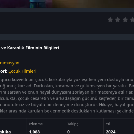
ve Karanlık Filminin Bilgileri
nimasyon
ori:
Çocuk Filmleri
 gücü kuvvetli bir çocuk, korkularıyla yüzleşirken yeni dostuyla un
luğuna çıkar: adı Dark olan, kocaman ve gülümseyen bir yaratık. Bi
rını sarsan ve onun hayal dünyasını zorlayan bir maceraya atılırlar.
olculukta, çocuk cesaretin ve arkadaşlığın gücünü keşfeder, bir za
i unutulmaz ve büyülü bir deneyime dönüştürür. Hikaye, hayal güc
lıklar arasında kurulan beklenmedik dostlukların kutlaması şeklinde 
İzlenme
Takipçi
Yıl
akika
1,088
0
2024