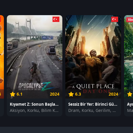
Xb
4
6.1
2024
6.3
2024
Kıyamet Z: Sonun Başlangıcı izle
Sessiz Bir Yer: Birinci Gün izle
Aksiyon, Korku, Bilim Kurgu
Dram, Korku, Gerilim, Bilim Kurgu
Ma