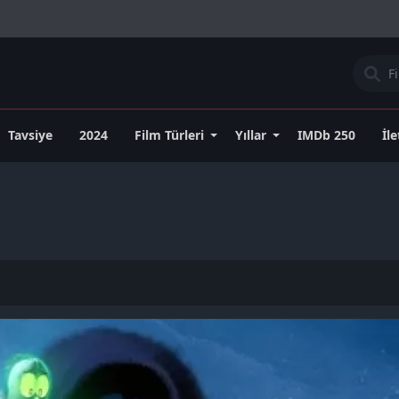
Tavsiye
2024
Film Türleri
Yıllar
IMDb 250
İl