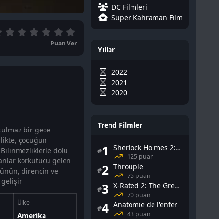
DC Filmleri
Süper Kahraman Filmleri
Puan Ver
Yıllar
2022
2021
2020
Trend Filmler
utulmaz bir gece
rlikte, çocuğun
1
Sherlock Holmes 2: Gölge Oyunları
 Bilinmezliklerle dolu
#
125 puan
manlar korkutucu gelen
2
Throuple
#
ünün, direncin ve
75 puan
gelişir.
3
X-Rated 2: The Greatest Adult Stars of All-Time
#
70 puan
Ülke
4
Anatomie de l'enfer
#
43 puan
Amerika