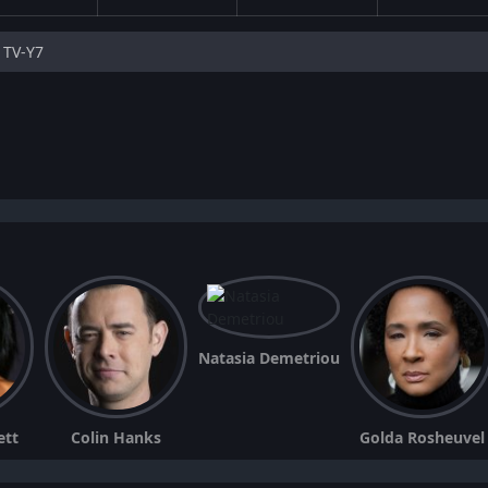
TV-Y7
Natasia Demetriou
ett
Colin Hanks
Golda Rosheuvel