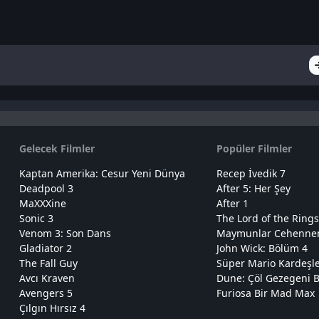
Gelecek Filmler
Popüler Filmler
Kaptan Amerika: Cesur Yeni Dünya
Recep İvedik 7
Deadpool 3
After 5: Her Şey
MaXXXine
After 1
Sonic 3
The Lord of the Rings
Venom 3: Son Dans
Maymunlar Cehennemi
Gladiator 2
John Wick: Bölüm 4
The Fall Guy
Süper Mario Kardeşl
Avcı Kraven
Dune: Çöl Gezegeni B
Avengers 5
Furiosa Bir Mad Max
Çılgın Hırsız 4