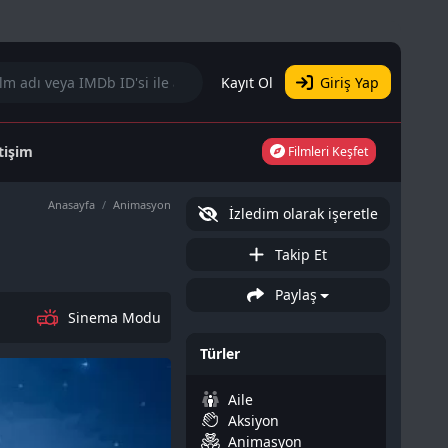
Kayıt Ol
Giriş Yap
etişim
Filmleri Keşfet
Anasayfa
Animasyon
İzledim olarak işeretle
Takip Et
Paylaş
Sinema Modu
Türler
Aile
Aksiyon
Animasyon