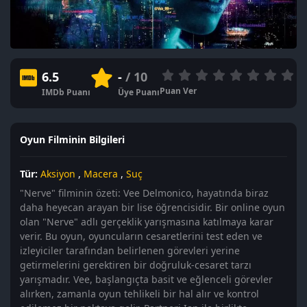
6.5
-
/ 10
Puan Ver
IMDb Puanı
Üye Puanı
Oyun Filminin Bilgileri
Tür:
Aksiyon
,
Macera
,
Suç
"Nerve" filminin özeti: Vee Delmonico, hayatında biraz
daha heyecan arayan bir lise öğrencisidir. Bir online oyun
olan "Nerve" adlı gerçeklik yarışmasına katılmaya karar
verir. Bu oyun, oyuncuların cesaretlerini test eden ve
izleyiciler tarafından belirlenen görevleri yerine
getirmelerini gerektiren bir doğruluk-cesaret tarzı
yarışmadır. Vee, başlangıçta basit ve eğlenceli görevler
alırken, zamanla oyun tehlikeli bir hal alır ve kontrol