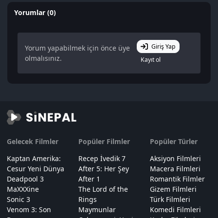
Yorumlar (0)
Giriş Yap
Yorum yapabilmek için önce üye
olmalısınız.
Kayıt ol
Gelecek Filmler
Popüler Filmler
Popüler Türler
Kaptan Amerika:
Recep İvedik 7
Aksiyon Filmleri
Cesur Yeni Dünya
After 5: Her Şey
Macera Filmleri
Deadpool 3
After 1
Romantik Filmler
MaXXXine
The Lord of the
Gizem Filmleri
Sonic 3
Rings
Türk Filmleri
Venom 3: Son
Maymunlar
Komedi Filmleri