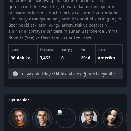
edilemez bir noktaya gelir. Partneri Ian ile birlikte,
görevlerin tehlikesi arttıkça hayatta kalmak ve oyunun
arkasındaki karanlık güçleri ortaya çıkarmak zorundadır.
Film, sosyal medyanın ve çevrimiçi anonimliklerin gençler
üzerindeki etkilerini vurgularken, risk ve cesaretin
sınırlarını zorlayan bir gerilim sunar. Başrollerde Emma
Roberts (Vee) ve Dave Franco (Ian) yer alıyor.
Süre
İzlenme
Takipçi
Yıl
Ülke
96 dakika
3,462
0
2016
Amerika
13 yaş altı izleyici kitlesi aile eşliğinde izleyebilir.
Oyuncular