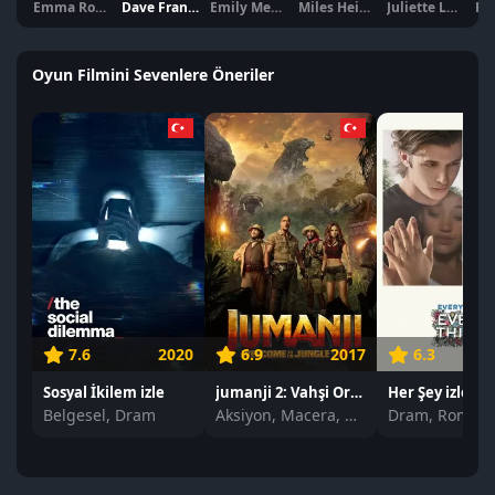
Emma Roberts
Dave Franco
Emily Meade
Miles Heizer
Juliette Lewis
Oyun Filmini Sevenlere Öneriler
7.6
2020
6.9
2017
6.3
Sosyal İkilem izle
jumanji 2: Vahşi Orman izle
Her Şey izle
Belgesel, Dram
Aksiyon, Macera, Komedi
Dram, Romant