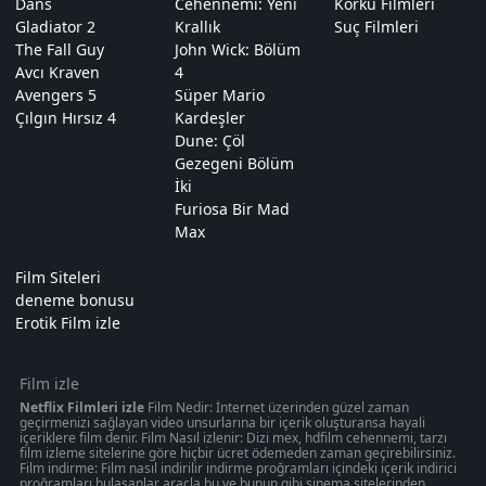
Dans
Cehennemi: Yeni
Korku Filmleri
Gladiator 2
Krallık
Suç Filmleri
The Fall Guy
John Wick: Bölüm
Avcı Kraven
4
Avengers 5
Süper Mario
Çılgın Hırsız 4
Kardeşler
Dune: Çöl
Gezegeni Bölüm
İki
Furiosa Bir Mad
Max
Film Siteleri
deneme bonusu
Erotik Film izle
Film izle
Netflix Filmleri izle
Film Nedir: İnternet üzerinden güzel zaman
geçirmenizi sağlayan video unsurlarına bir içerik oluşturansa hayali
içeriklere film denir. Film Nasıl izlenir: Dizi mex, hdfilm cehennemi, tarzı
film izleme sitelerine göre hiçbir ücret ödemeden zaman geçirebilirsiniz.
Film indirme: Film nasıl indirilir indirme proğramları içindeki içerik indirici
proğramları bulaşanlar araçla bu ve bunun gibi sinema sitelerinden