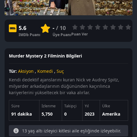
5.6
-
/ 10
Puan Ver
IMDb Puanı
Üye Puanı
Murder Mystery 2 Filminin Bilgileri
Tür:
Aksiyon
,
Komedi
,
Suç
Kendi dedektif ajanslarını kuran Nick ve Audrey Spitz,
milyarder arkadaşlarının düğününden kaçırılınca
kariyerlerini yükseltecek bir vaka alırlar.
Süre
İzlenme
Takipçi
Yıl
Ülke
91 dakika
5,750
0
2023
Amerika
13 yaş altı izleyici kitlesi aile eşliğinde izleyebilir.