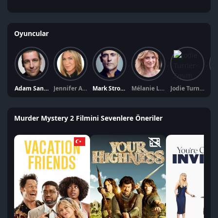
Oyuncular
Adam Sandler
Jennifer Aniston
Mark Strong
Mélanie Laurent
Jodie Turner-Smith
J
Murder Mystery 2 Filmini Sevenlere Öneriler