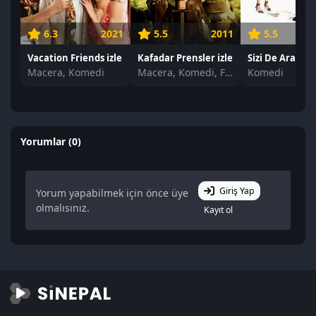
6.3
2021
5.5
2011
5.5
Vacation Friends izle
Kafadar Prensler izle
Macera, Komedi
Macera, Komedi, Fantastik
Komedi
Yorumlar (0)
Giriş Yap
Yorum yapabilmek için önce üye
olmalısınız.
Kayıt ol