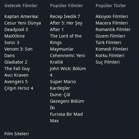
Gelecek Filmler
Popüler Filmler
Popüler Türler
Kaptan Amerika:
Recep İvedik 7
Aksiyon Filmleri
Cesur Yeni Dünya
After 5: Her Şey
Macera Filmleri
Deadpool 3
After 1
Romantik Filmler
MaXXXine
The Lord of the
Gizem Filmleri
Sonic 3
Rings
Türk Filmleri
Venom 3: Son
Maymunlar
Komedi Filmleri
Dans
Cehennemi: Yeni
Korku Filmleri
Gladiator 2
Krallık
Suç Filmleri
The Fall Guy
John Wick: Bölüm
Avcı Kraven
4
Avengers 5
Süper Mario
Çılgın Hırsız 4
Kardeşler
Dune: Çöl
Gezegeni Bölüm
İki
Furiosa Bir Mad
Max
Film Siteleri