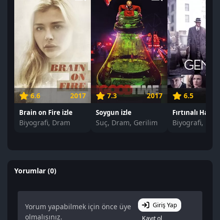
6.6
2017
7.3
2017
6.5
Brain on Fire izle
Soygun izle
Biyografi, Dram
Suç, Dram, Gerilim
Biyografi, Dr
Yorumlar (0)
Giriş Yap
Yorum yapabilmek için önce üye
olmalısınız.
Kayıt ol