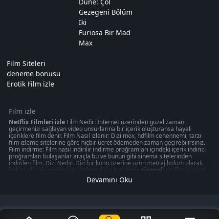
Dune: Çöl
Gezegeni Bölüm
İki
Furiosa Bir Mad
Max
Film Siteleri
deneme bonusu
Erotik Film izle
Film izle
Netflix Filmleri izle
Film Nedir: İnternet üzerinden güzel zaman
geçirmenizi sağlayan video unsurlarına bir içerik oluşturansa hayali
içeriklere film denir. Film Nasıl izlenir: Dizi mex, hdfilm cehennemi, tarzı
film izleme sitelerine göre hiçbir ücret ödemeden zaman geçirebilirsiniz.
Film indirme: Film nasıl indirilir indirme proğramları içindeki içerik indirici
proğramları bulaşanlar araçla bu ve bunun gibi sinema sitelerinden
indirilen film. Dizi Nedir: Dizi bir konu üzerine uzun metraj bölüm olarak
bölüm olarak yayınlanan sitelere dizi sitesi denir.
sinepal
' on film izlemek
50 kategoride " türkçeyle ilgili olabilecek 1080p kalitede aksiyon, macera
Devamını Oku
oyunu izmek can verebilir. Akşam gibi ziyaretinizi nasıl değerlendirdiğinizi
veya en iyi zamanınızı ücretsiz izleme sitelerinden değerlendirdiğiniz
düşünün amacınız sinepal gibi ücretsiz
Film izle
me sitelerinden en
romantik veya en mutlu anınızı aksiyon, macera, romantik, korku bir çok
değerlendirmede düşünmeniz gerekli olması gereken mobil kontrolz,
iphone hayalinizi merak ediyor musunuz? keyfi seyredebilirsiniz.