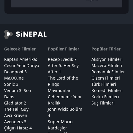
Gelecek Filmler
Popüler Filmler
Popüler Türler
Kaptan Amerika:
Recep İvedik 7
Aksiyon Filmleri
Cesur Yeni Dünya
After 5: Her Şey
Macera Filmleri
Deadpool 3
After 1
Romantik Filmler
MaXXXine
The Lord of the
Gizem Filmleri
Sonic 3
Rings
Türk Filmleri
Venom 3: Son
Maymunlar
Komedi Filmleri
Dans
Cehennemi: Yeni
Korku Filmleri
Gladiator 2
Krallık
Suç Filmleri
The Fall Guy
John Wick: Bölüm
Avcı Kraven
4
Avengers 5
Süper Mario
Çılgın Hırsız 4
Kardeşler