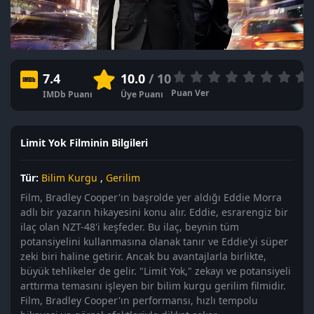
7.4
10.0
/ 10
Puan Ver
IMDb Puanı
Üye Puanı
Limit Yok Filminin Bilgileri
Tür:
Bilim Kurgu
,
Gerilim
Film, Bradley Cooper'ın başrolde yer aldığı Eddie Morra
adlı bir yazarın hikayesini konu alır. Eddie, esrarengiz bir
ilaç olan NZT-48'i keşfeder. Bu ilaç, beynin tüm
potansiyelini kullanmasına olanak tanır ve Eddie'yi süper
zeki biri haline getirir. Ancak bu avantajlarla birlikte,
büyük tehlikeler de gelir. "Limit Yok," zekayı ve potansiyeli
arttırma temasını işleyen bir bilim kurgu gerilim filmidir.
Film, Bradley Cooper'ın performansı, hızlı tempolu