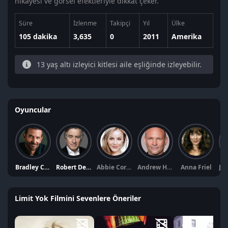
hikayesi ve görsel efektleriyle dikkat çeker.
Süre
İzlenme
Takipçi
Yıl
Ülke
105 dakika
3,635
0
2011
Amerika
13 yaş altı izleyici kitlesi aile eşliğinde izleyebilir.
Oyuncular
Bradley Cooper
Robert De Niro
Abbie Cornish
Andrew Howard
Anna Friel
Limit Yok Filmini Sevenlere Öneriler