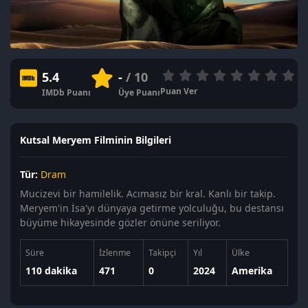
5.4
-
/ 10
Puan Ver
IMDb Puanı
Üye Puanı
Kutsal Meryem Filminin Bilgileri
Tür:
Dram
Mucizevi bir hamilelik. Acımasız bir kral. Kanlı bir takip.
Meryem'in İsa'yı dünyaya getirme yolculuğu, bu destansı
büyüme hikayesinde gözler önüne seriliyor.
Süre
İzlenme
Takipçi
Yıl
Ülke
110 dakika
471
0
2024
Amerika