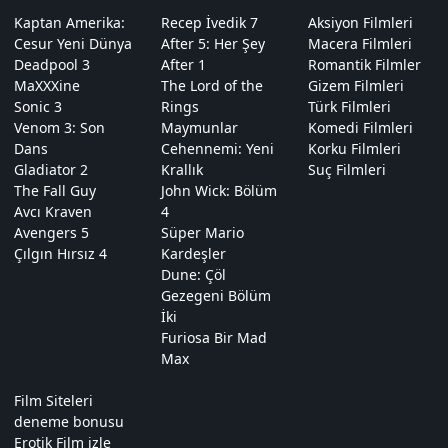
Kaptan Amerika:
Recep İvedik 7
Aksiyon Filmleri
Cesur Yeni Dünya
After 5: Her Şey
Macera Filmleri
Deadpool 3
After 1
Romantik Filmler
MaXXXine
The Lord of the
Gizem Filmleri
Sonic 3
Rings
Türk Filmleri
Venom 3: Son
Maymunlar
Komedi Filmleri
Dans
Cehennemi: Yeni
Korku Filmleri
Gladiator 2
Krallık
Suç Filmleri
The Fall Guy
John Wick: Bölüm
Avcı Kraven
4
Avengers 5
Süper Mario
Çılgın Hırsız 4
Kardeşler
Dune: Çöl
Gezegeni Bölüm
İki
Furiosa Bir Mad
Max
Film Siteleri
deneme bonusu
Erotik Film izle