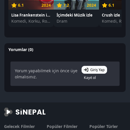
6.1
2024
7.2
2024
6.1
Lisa Frankenstein izle
İçimdeki Müzik izle
Crush izle
Komedi, Korku, Romantik
Dram
Yorumlar (0)
Giriş Yap
Yorum yapabilmek için önce üye
olmalısınız.
Kayıt ol
Gelecek Filmler
Popüler Filmler
Popüler Türler