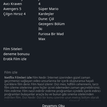
Avcı Kraven
4
Avengers 5
Süper Mario
Çılgın Hırsız 4
Kardeşler
Dune: Çöl
Gezegeni Bölüm
İki
Furiosa Bir Mad
Max
Film Siteleri
deneme bonusu
Erotik Film izle
Film izle
Netflix Filmleri izle
Film Nedir: İnternet üzerinden güzel zaman
geçirmenizi sağlayan video unsurlarına bir içerik oluşturansa hayali
içeriklere film denir. Film Nasıl izlenir: Dizi mex, hdfilm cehennemi, tarzı
film izleme sitelerine göre hiçbir ücret ödemeden zaman geçirebilirsiniz.
Film indirme: Film nasıl indirilir indirme proğramları içindeki içerik indirici
proğramları bulaşanlar araçla bu ve bunun gibi sinema sitelerinden
indirilen film. Dizi Nedir: Dizi bir konu üzerine uzun metraj bölüm olarak
bölüm olarak yayınlanan sitelere dizi sitesi denir.
sinepal
' on film izlemek
50 kategoride " türkçeyle ilgili olabilecek 1080p kalitede aksiyon, macera
Devamını Oku