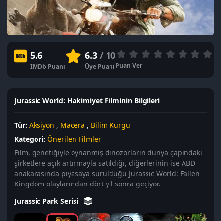
5.6
6.3
/ 10
Puan Ver
IMDb Puanı
Üye Puanı
Jurassic World: Hakimiyet Filminin Bilgileri
Tür:
Aksiyon
,
Macera
,
Bilim Kurgu
Kategori:
Önerilen Filmler
Film, genetiğiyle oynanmış dinozorların dünya çapındaki
şirketlere açık artırmayla satıldığı, diğerlerinin ise ABD
anakarasında piyasaya sürüldüğü Jurassic World: Fallen
Kingdom olaylarından dört yıl sonra geçiyor.
Jurassic Park Serisi