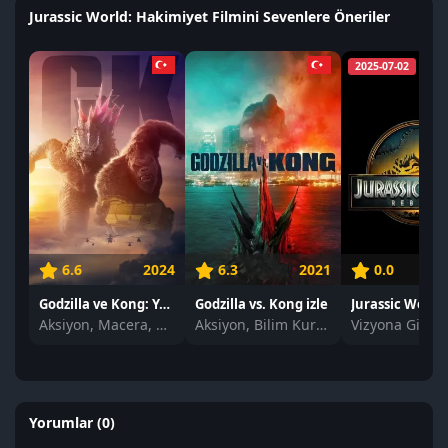
Jurassic World: Hakimiyet Filmini Sevenlere Öneriler
2025-07-02
6.6
2024
6.3
2021
0.0
Godzilla ve Kong: Yeni İmparatorluk izle
Godzilla vs. Kong izle
Aksiyon, Macera, Bilim Kurgu
Aksiyon, Bilim Kurgu, Gerilim
Vizyona Girec
Yorumlar (0)