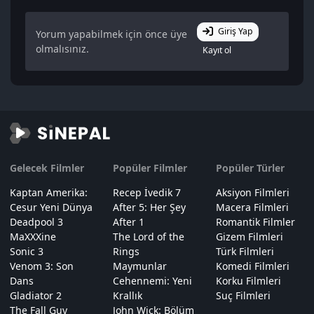
Giriş Yap
Yorum yapabilmek için önce üye
olmalısınız.
Kayıt ol
Gelecek Filmler
Popüler Filmler
Popüler Türler
Kaptan Amerika:
Recep İvedik 7
Aksiyon Filmleri
Cesur Yeni Dünya
After 5: Her Şey
Macera Filmleri
Deadpool 3
After 1
Romantik Filmler
MaXXXine
The Lord of the
Gizem Filmleri
Sonic 3
Rings
Türk Filmleri
Venom 3: Son
Maymunlar
Komedi Filmleri
Dans
Cehennemi: Yeni
Korku Filmleri
Gladiator 2
Krallık
Suç Filmleri
The Fall Guy
John Wick: Bölüm