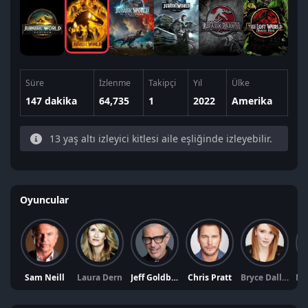
Süre
İzlenme
Takipçi
Yıl
Ülke
147 dakika
64,735
1
2022
Amerika
13 yaş altı izleyici kitlesi aile eşliğinde izleyebilir.
Oyuncular
Sam Neill
Laura Dern
Jeff Goldblum
Chris Pratt
Bryce Dallas Howard