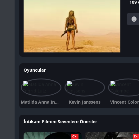
109 
Oyuncular
Matilda Anna Ingrid Lutz
Kevin Janssens
Vincent Col
İntikam Filmini Sevenlere Öneriler