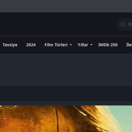
Tavsiye
2024
Film Türleri
Yıllar
IMDb 250
İl