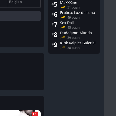
Belçika
5
MaXXXine
#
51 puan
6
Erotica: Luz de Luna
#
49 puan
7
Sex Doll
#
45 puan
8
Dudağının Altında
#
39 puan
9
Kırık Kalpler Galerisi
#
38 puan