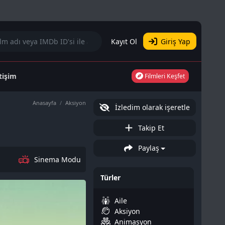
Kayıt Ol
Giriş Yap
etişim
Filmleri Keşfet
Anasayfa
Aksiyon
İzledim olarak işeretle
Takip Et
Paylaş
Sinema Modu
Türler
Aile
Aksiyon
Animasyon