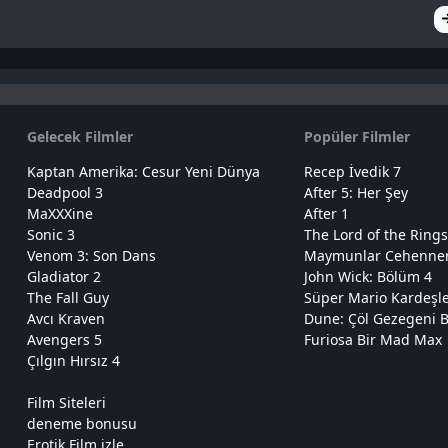
Gelecek Filmler
Popüler Filmler
Kaptan Amerika: Cesur Yeni Dünya
Recep İvedik 7
Deadpool 3
After 5: Her Şey
MaXXXine
After 1
Sonic 3
The Lord of the Rings
Venom 3: Son Dans
Maymunlar Cehennemi
Gladiator 2
John Wick: Bölüm 4
The Fall Guy
Süper Mario Kardeşl
Avcı Kraven
Dune: Çöl Gezegeni B
Avengers 5
Furiosa Bir Mad Max
Çılgın Hırsız 4
Film Siteleri
deneme bonusu
Erotik Film izle