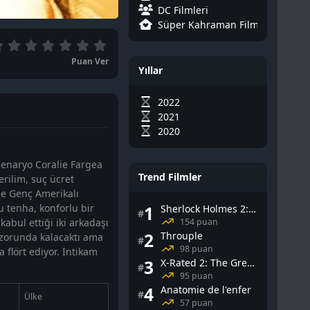
DC Filmleri
Süper Kahraman Filmleri
Puan Ver
Yıllar
2022
2021
2020
senaryo Coralie Fargea
Trend Filmler
rilim, suç ücret
ede Genç Amerikalı
u tenha, konforlu bir
1
Sherlock Holmes 2: Gölge Oyunları
#
154 puan
abul ettiği iki arkadaşı
2
Throuple
 zorunda kalacaktı ama
#
98 puan
 flört ediyor. İntikam
3
X-Rated 2: The Greatest Adult Stars of All-Time
#
95 puan
4
Anatomie de l'enfer
#
Ülke
57 puan