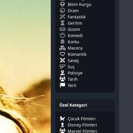
Bilim Kurgu
Dram
Fantastik
Gerilim
Gizem
Komedi
Korku
Macera
Romantik
Savaş
Suç
Polisiye
Tarih
Yerli
Özel Kategori
Çocuk Filmleri
Disney Filmleri
Marvel Filmleri