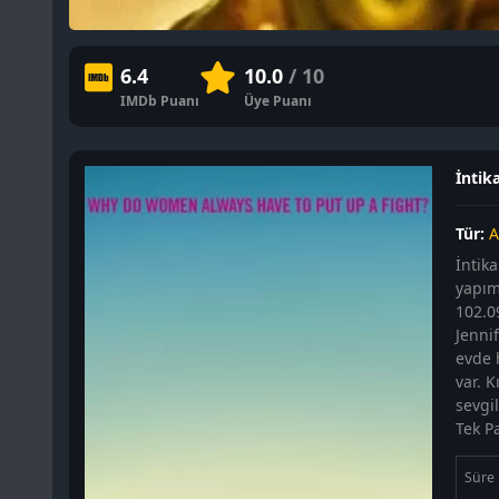
6.4
10.0
/ 10
IMDb Puanı
Üye Puanı
İntik
Tür:
A
İntik
yapım
102.0
Jenni
evde 
var. 
sevgi
Tek Pa
Süre