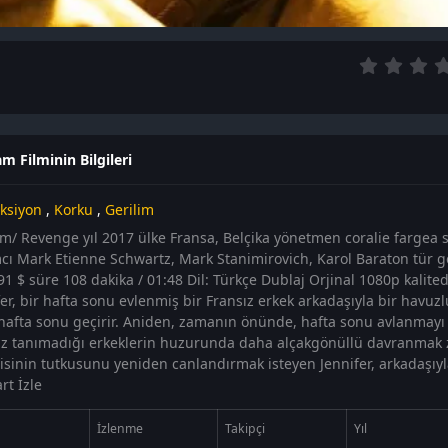
am Filminin Bilgileri
ksiyon
,
Korku
,
Gerilim
am/ Revenge yıl 2017 ülke Fransa, Belçika yönetmen coralie fargea 
cı Mark Etienne Schwartz, Mark Stanimirovich, Karol Baraton tür ge
91 $ süre 108 dakika / 01:48 Dil: Türkçe Dublaj Orjinal 1080p kalit
fer, bir hafta sonu evlenmiş bir Fransız erkek arkadaşıyla bir havuzl
hafta sonu geçirir. Aniden, zamanın önünde, hafta sonu avlanmayı k
Kız tanımadığı erkeklerin huzurunda daha alçakgönüllü davranmak
lisinin tutkusunu yeniden canlandırmak isteyen Jennifer, arkadaşıyla
rt İzle
İzlenme
Takipçi
Yıl