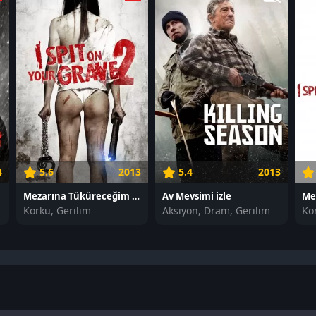
4
5.6
2013
5.4
2013
Mezarına Tüküreceğim 2 izle
Av Mevsimi izle
Korku, Gerilim
Aksiyon, Dram, Gerilim
Ko