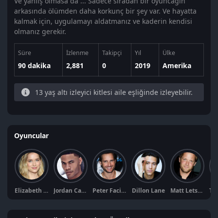
Ve yanlış olmasa da ... Sadece sıradan bir oyuncağın
arkasında ölümden daha korkunç bir şey var. Ve hayatta
kalmak için, uygulamayı aldatmanız ve kaderin kendisi
olmanız gerekir.
Süre
İzlenme
Takipçi
Yıl
Ülke
90 dakika
2,881
0
2019
Amerika
13 yaş altı izleyici kitlesi aile eşliğinde izleyebilir.
Oyuncular
Elizabeth Lail
Jordan Calloway
Peter Facinelli
Dillon Lane
Matt Letscher
To