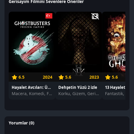
Gerisayım Filmini Sevenlere Öneriler
6.5
2024
5.6
2023
5.6
Hayalet Avcıları: Ürperti izle
Dehşetin Yüzü 2 izle
13 Hayalet izle
Macera, Komedi, Fantastik
Korku, Gizem, Gerilim
Fantastik, Kor
Yorumlar (0)