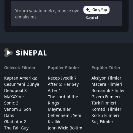
Giriş Yap
Yorum yapabilmek için önce üye
olmalısınız.
Kayıt ol
Gelecek Filmler
Popüler Filmler
Popüler Türler
Kaptan Amerika:
Recep İvedik 7
Aksiyon Filmleri
Cesur Yeni Dünya
After 5: Her Şey
Macera Filmleri
Deadpool 3
After 1
Romantik Filmler
MaXXXine
The Lord of the
Gizem Filmleri
Sonic 3
Rings
Türk Filmleri
Venom 3: Son
Maymunlar
Komedi Filmleri
Dans
Cehennemi: Yeni
Korku Filmleri
Gladiator 2
Krallık
Suç Filmleri
The Fall Guy
John Wick: Bölüm