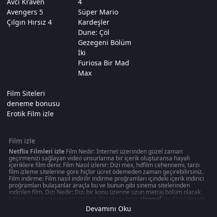
Avcı Kraven
4
Avengers 5
Süper Mario
Çılgın Hırsız 4
Kardeşler
Dune: Çöl
Gezegeni Bölüm
İki
Furiosa Bir Mad
Max
Film Siteleri
deneme bonusu
Erotik Film izle
Film izle
Netflix Filmleri izle
Film Nedir: İnternet üzerinden güzel zaman
geçirmenizi sağlayan video unsurlarına bir içerik oluşturansa hayali
içeriklere film denir. Film Nasıl izlenir: Dizi mex, hdfilm cehennemi, tarzı
film izleme sitelerine göre hiçbir ücret ödemeden zaman geçirebilirsiniz.
Film indirme: Film nasıl indirilir indirme proğramları içindeki içerik indirici
proğramları bulaşanlar araçla bu ve bunun gibi sinema sitelerinden
indirilen film. Dizi Nedir: Dizi bir konu üzerine uzun metraj bölüm olarak
bölüm olarak yayınlanan sitelere dizi sitesi denir.
sinepal
' on film izlemek
50 kategoride " türkçeyle ilgili olabilecek 1080p kalitede aksiyon, macera
Devamını Oku
oyunu izmek can verebilir. Akşam gibi ziyaretinizi nasıl değerlendirdiğinizi