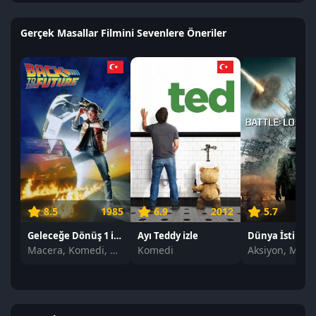
Gerçek Masallar Filmini Sevenlere Öneriler
8.5
1985
6.9
2012
5.7
Geleceğe Dönüş 1 izle
Ayı Teddy izle
Macera, Komedi, Bilim Kurgu
Komedi