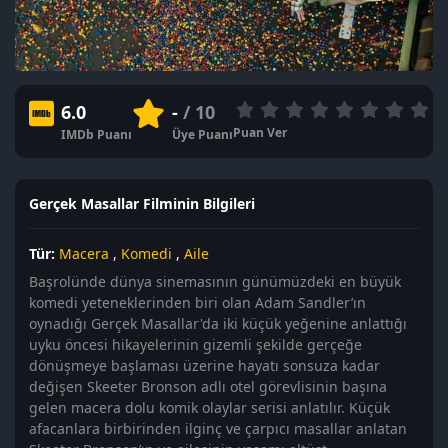
6.0
-
/ 10
Puan Ver
IMDb Puanı
Üye Puanı
Gerçek Masallar Filminin Bilgileri
Tür:
Macera
,
Komedi
,
Aile
Başrolünde dünya sinemasının günümüzdeki en büyük
komedi yeteneklerinden biri olan Adam Sandler’ın
oynadığı Gerçek Masallar'da iki küçük yeğenine anlattığı
uyku öncesi hikayelerinin gizemli şekilde gerçeğe
dönüşmeye başlaması üzerine hayatı sonsuza kadar
değişen Skeeter Bronson adlı otel görevlisinin başına
gelen macera dolu komik olaylar serisi anlatılır. Küçük
afacanlara birbirinden ilginç ve çarpıcı masallar anlatan