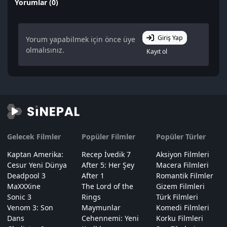
Yorumlar (0)
Giriş Yap
Yorum yapabilmek için önce üye
olmalısınız.
Kayıt ol
Gelecek Filmler
Popüler Filmler
Popüler Türler
Kaptan Amerika:
Recep İvedik 7
Aksiyon Filmleri
Cesur Yeni Dünya
After 5: Her Şey
Macera Filmleri
Deadpool 3
After 1
Romantik Filmler
MaXXXine
The Lord of the
Gizem Filmleri
Sonic 3
Rings
Türk Filmleri
Venom 3: Son
Maymunlar
Komedi Filmleri
Dans
Cehennemi: Yeni
Korku Filmleri