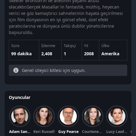
Skeeter Bronson’ın ve ailesinin yaşamı altüst
olacaktır.Gerçek Masallar'ın fantastik, müthiş, heyecan
verici ve göz kamaştırıcı sahnelerinin hayata geçirilmesi
için film dünyasının en iyi görsel efekt, özel efekt
yaratıcılarına ve dünyaca ünlü dublör yöneticilerine
başvuruldu.
Süre
İzlenme
Takipçi
Yıl
Ülke
99 dakika
2,408
1
2008
Amerika
Genel izleyici kitlesi için uygun.
Oyuncular
Adam Sandler
Keri Russell
Guy Pearce
Courteney Cox
Lucy Lawless