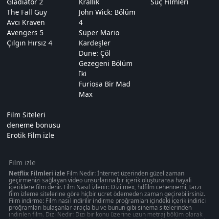
Gladiator 2
Krallık
Suç Filmleri
The Fall Guy
John Wick: Bölüm
Avcı Kraven
4
Avengers 5
Süper Mario
Çılgın Hırsız 4
Kardeşler
Dune: Çöl
Gezegeni Bölüm
İki
Furiosa Bir Mad
Max
Film Siteleri
deneme bonusu
Erotik Film izle
Film izle
Netflix Filmleri izle
Film Nedir: İnternet üzerinden güzel zaman
geçirmenizi sağlayan video unsurlarına bir içerik oluşturansa hayali
içeriklere film denir. Film Nasıl izlenir: Dizi mex, hdfilm cehennemi, tarzı
film izleme sitelerine göre hiçbir ücret ödemeden zaman geçirebilirsiniz.
Film indirme: Film nasıl indirilir indirme proğramları içindeki içerik indirici
proğramları bulaşanlar araçla bu ve bunun gibi sinema sitelerinden
indirilen film. Dizi Nedir: Dizi bir konu üzerine uzun metraj bölüm olarak