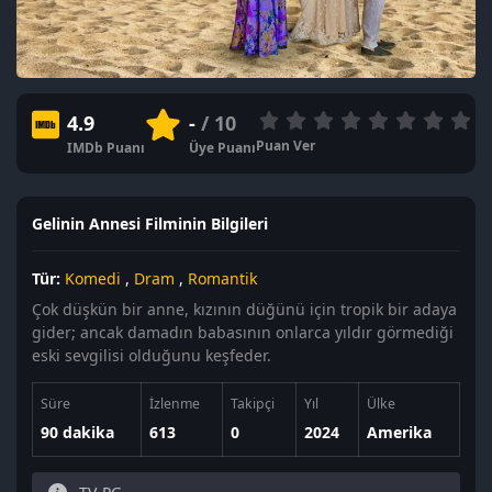
4.9
-
/ 10
Puan Ver
IMDb Puanı
Üye Puanı
Gelinin Annesi Filminin Bilgileri
Tür:
Komedi
,
Dram
,
Romantik
Çok düşkün bir anne, kızının düğünü için tropik bir adaya
gider; ancak damadın babasının onlarca yıldır görmediği
eski sevgilisi olduğunu keşfeder.
Süre
İzlenme
Takipçi
Yıl
Ülke
90 dakika
613
0
2024
Amerika