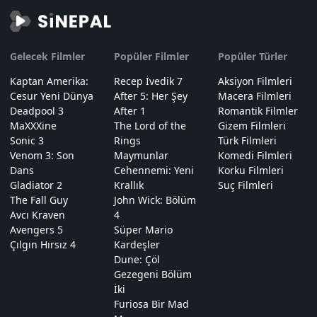
Gelecek Filmler
Popüler Filmler
Popüler Türler
Kaptan Amerika:
Recep İvedik 7
Aksiyon Filmleri
Cesur Yeni Dünya
After 5: Her Şey
Macera Filmleri
Deadpool 3
After 1
Romantik Filmler
MaXXXine
The Lord of the
Gizem Filmleri
Sonic 3
Rings
Türk Filmleri
Venom 3: Son
Maymunlar
Komedi Filmleri
Dans
Cehennemi: Yeni
Korku Filmleri
Gladiator 2
Krallık
Suç Filmleri
The Fall Guy
John Wick: Bölüm
Avcı Kraven
4
Avengers 5
Süper Mario
Çılgın Hırsız 4
Kardeşler
Dune: Çöl
Gezegeni Bölüm
İki
Furiosa Bir Mad