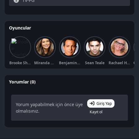
TV-PG
Oyuncular
Brooke Shields
Miranda Cosgrove
Benjamin Bratt
Sean Teale
Rachael Harris
Yorumlar (0)
Giriş Yap
Yorum yapabilmek için önce üye
olmalısınız.
Kayıt ol