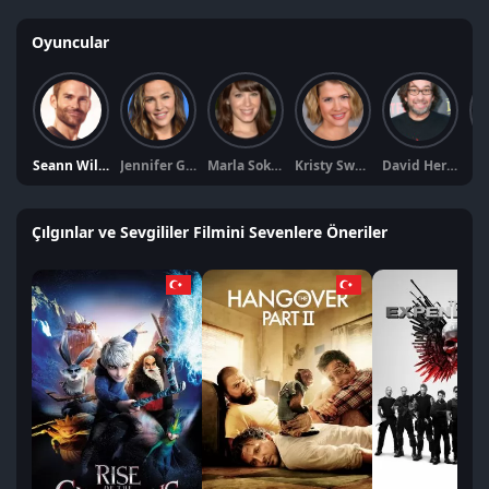
Oyuncular
Seann William Scott
Jennifer Garner
Marla Sokoloff
Kristy Swanson
David Herman
Ha
Çılgınlar ve Sevgililer Filmini Sevenlere Öneriler