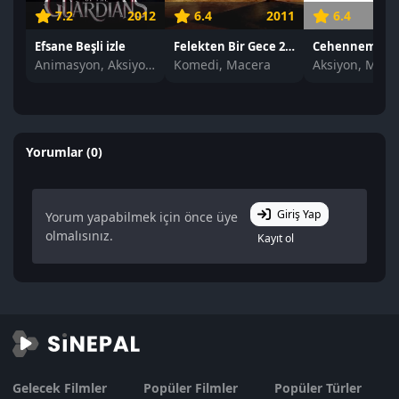
7.2
2012
6.4
2011
6.4
Efsane Beşli izle
Felekten Bir Gece 2 izle
Animasyon, Aksiyon, Macera
Komedi, Macera
Yorumlar (0)
Giriş Yap
Yorum yapabilmek için önce üye
olmalısınız.
Kayıt ol
Gelecek Filmler
Popüler Filmler
Popüler Türler