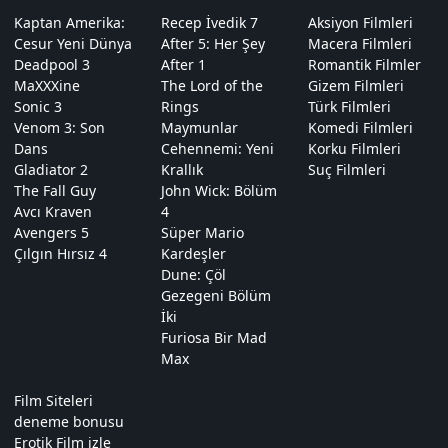
Kaptan Amerika:
Recep İvedik 7
Aksiyon Filmleri
Cesur Yeni Dünya
After 5: Her Şey
Macera Filmleri
Deadpool 3
After 1
Romantik Filmler
MaXXXine
The Lord of the
Gizem Filmleri
Sonic 3
Rings
Türk Filmleri
Venom 3: Son
Maymunlar
Komedi Filmleri
Dans
Cehennemi: Yeni
Korku Filmleri
Gladiator 2
Krallık
Suç Filmleri
The Fall Guy
John Wick: Bölüm
Avcı Kraven
4
Avengers 5
Süper Mario
Çılgın Hırsız 4
Kardeşler
Dune: Çöl
Gezegeni Bölüm
İki
Furiosa Bir Mad
Max
Film Siteleri
deneme bonusu
Erotik Film izle