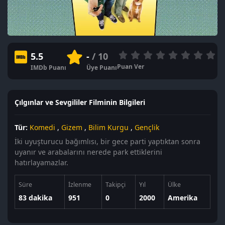
5.5
-
/ 10
Puan Ver
IMDb Puanı
Üye Puanı
Çılgınlar ve Sevgililer Filminin Bilgileri
Tür:
Komedi
,
Gizem
,
Bilim Kurgu
,
Gençlik
İki uyuşturucu bağımlısı, bir gece parti yaptıktan sonra
uyanır ve arabalarını nerede park ettiklerini
hatırlayamazlar.
Süre
İzlenme
Takipçi
Yıl
Ülke
83 dakika
951
0
2000
Amerika