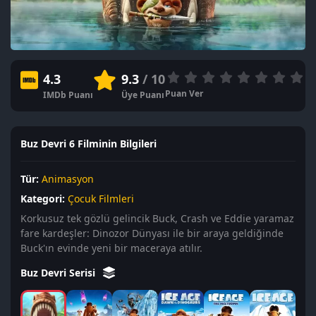
4.3
9.3
/ 10
Puan Ver
IMDb Puanı
Üye Puanı
Buz Devri 6 Filminin Bilgileri
Tür:
Animasyon
Kategori:
Çocuk Filmleri
Korkusuz tek gözlü gelincik Buck, Crash ve Eddie yaramaz
fare kardeşler: Dinozor Dünyası ile bir araya geldiğinde
Buck'ın evinde yeni bir maceraya atılır.
Buz Devri Serisi