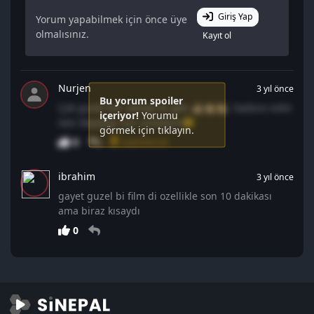
Giriş Yap
Yorum yapabilmek için önce üye
olmalısınız.
Kayıt ol
Nurjen
3 yıl önce
Bu yorum spoiler
Çok güzel her zaman kı gibi 👍🏻👏🏻👏🏻. Sadece sidin
içeriyor!
Yorumu
sesi deyiştiyi için üzüldüm😕
görmek için tıklayın.
0
Sabitlendi
ibrahim
3 yıl önce
gayet guzel bi film di ozellikle son 10 dakikası
ama biraz kısaydı
0