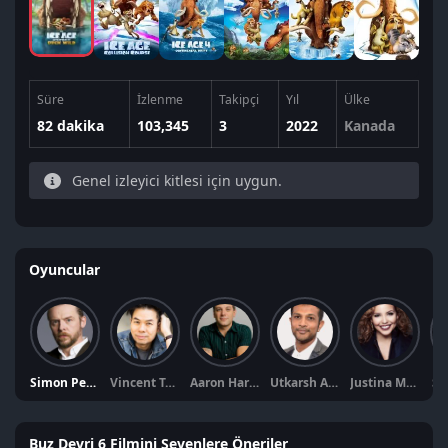
Süre
İzlenme
Takipçi
Yıl
Ülke
82 dakika
103,345
3
2022
Kanada
Genel izleyici kitlesi için uygun.
Oyuncular
Simon Pegg
Vincent Tong
Aaron Harris
Utkarsh Ambudkar
Justina Machado
Se
Buz Devri 6 Filmini Sevenlere Öneriler