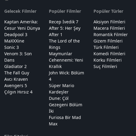
Gelecek Filmler
Popüler Filmler
Popüler Türler
Kaptan Amerika:
Recep İvedik 7
Aksiyon Filmleri
Cesur Yeni Dünya
After 5: Her Şey
Macera Filmleri
Deadpool 3
After 1
Romantik Filmler
MaXXXine
The Lord of the
Gizem Filmleri
Sonic 3
Rings
Türk Filmleri
Venom 3: Son
Maymunlar
Komedi Filmleri
Dans
Cehennemi: Yeni
Korku Filmleri
Gladiator 2
Krallık
Suç Filmleri
The Fall Guy
John Wick: Bölüm
Avcı Kraven
4
Avengers 5
Süper Mario
Çılgın Hırsız 4
Kardeşler
Dune: Çöl
Gezegeni Bölüm
İki
Furiosa Bir Mad
Max