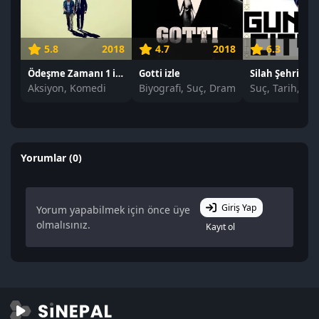
5.8
2018
4.7
2018
6.3
Ödeşme Zamanı 1 izle
Gotti izle
Silah Şehri izle
Aksiyon, Komedi
Biyografi, Suç, Dram
Suç, Tarih, Ge
Yorumlar (0)
Giriş Yap
Yorum yapabilmek için önce üye
olmalısınız.
Kayıt ol