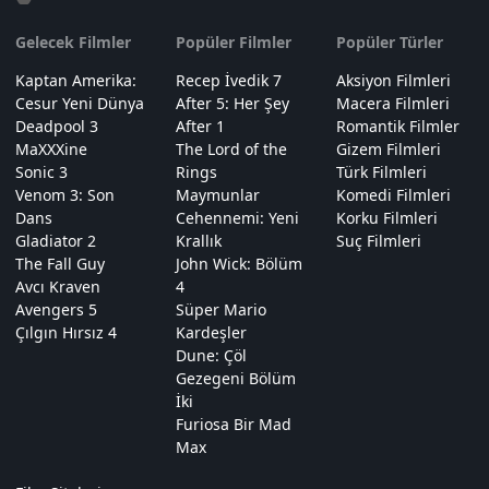
Gelecek Filmler
Popüler Filmler
Popüler Türler
Kaptan Amerika:
Recep İvedik 7
Aksiyon Filmleri
Cesur Yeni Dünya
After 5: Her Şey
Macera Filmleri
Deadpool 3
After 1
Romantik Filmler
MaXXXine
The Lord of the
Gizem Filmleri
Sonic 3
Rings
Türk Filmleri
Venom 3: Son
Maymunlar
Komedi Filmleri
Dans
Cehennemi: Yeni
Korku Filmleri
Gladiator 2
Krallık
Suç Filmleri
The Fall Guy
John Wick: Bölüm
Avcı Kraven
4
Avengers 5
Süper Mario
Çılgın Hırsız 4
Kardeşler
Dune: Çöl
Gezegeni Bölüm
İki
Furiosa Bir Mad
Max