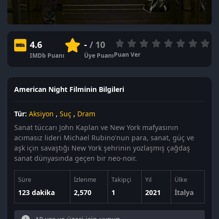
4.6
-
/ 10
Puan Ver
IMDb Puanı
Üye Puanı
American Night Filminin Bilgileri
Tür:
Aksiyon
,
Suç
,
Dram
Sanat tüccarı John Kaplan ve New York mafyasının
acımasız lideri Michael Rubino'nun para, sanat, güç ve
aşk için savaştığı New York şehrinin yozlaşmış çağdaş
sanat dünyasında geçen bir neo-noir.
Süre
İzlenme
Takipçi
Yıl
Ülke
123 dakika
2,570
1
2021
İtalya