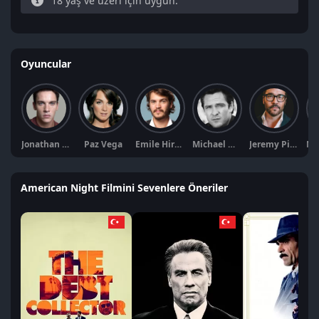
18 yaş ve üzeri için uygun.
Oyuncular
Jonathan Rhys Meyers
Paz Vega
Emile Hirsch
Michael Madsen
Jeremy Piven
American Night Filmini Sevenlere Öneriler