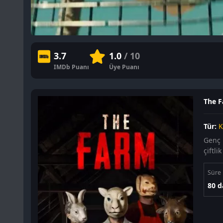
3.7
1.0
/ 10
IMDb Puanı
Üye Puanı
The F
Tür:
K
Genç 
çiftl
Süre
80 d