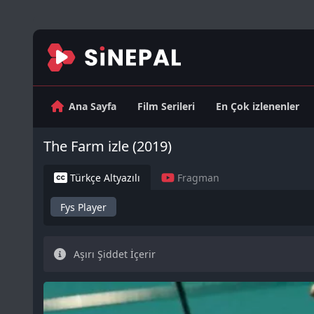
Ana Sayfa
Film Serileri
En Çok izlenenler
The Farm izle (2019)
Türkçe Altyazılı
Fragman
Fys Player
Aşırı Şiddet İçerir