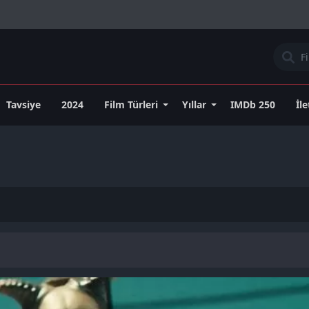
Tavsiye
2024
Film Türleri
Yıllar
IMDb 250
İl