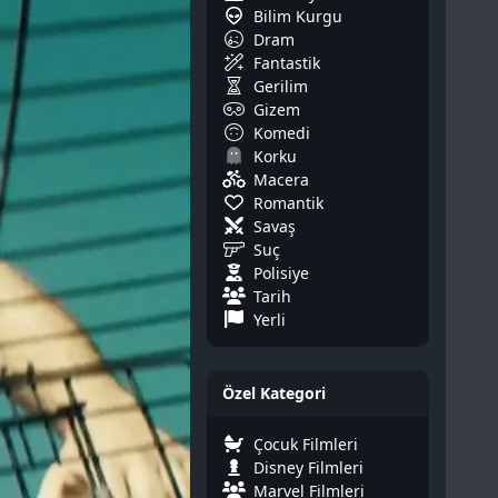
Bilim Kurgu
Dram
Fantastik
Gerilim
Gizem
Komedi
Korku
Macera
Romantik
Savaş
Suç
Polisiye
Tarih
Yerli
Özel Kategori
Çocuk Filmleri
Disney Filmleri
Marvel Filmleri