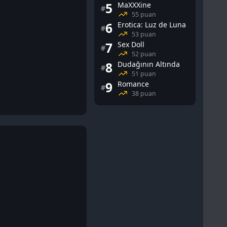
5
MaXXXine
#
55 puan
6
Erotica: Luz de Luna
#
53 puan
7
Sex Doll
#
52 puan
8
Dudağının Altında
#
51 puan
9
Romance
#
38 puan