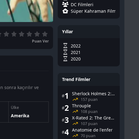
DC Filmleri
Süper Kahraman Filmleri
Yıllar
Puan Ver
2022
2021
2020
Trend Filmler
 sonra kaçırılır ve
1
Sherlock Holmes 2: Gölge Oyunları
#
157 puan
2
Throuple
#
Ülke
108 puan
Amerika
3
X-Rated 2: The Greatest Adult Stars of All-Time
#
107 puan
4
Anatomie de l'enfer
#
70 puan