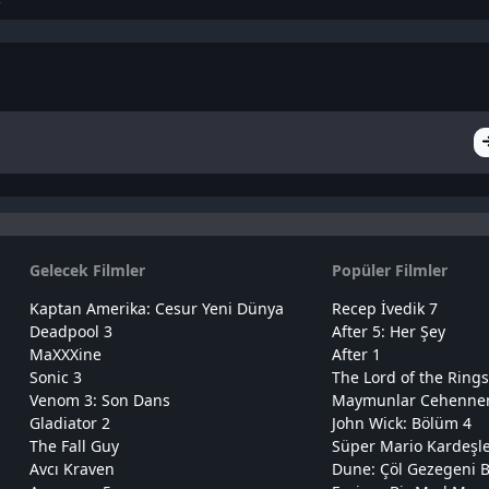
Gelecek Filmler
Popüler Filmler
Kaptan Amerika: Cesur Yeni Dünya
Recep İvedik 7
Deadpool 3
After 5: Her Şey
MaXXXine
After 1
Sonic 3
The Lord of the Rings
Venom 3: Son Dans
Maymunlar Cehennemi
Gladiator 2
John Wick: Bölüm 4
The Fall Guy
Süper Mario Kardeşl
Avcı Kraven
Dune: Çöl Gezegeni B