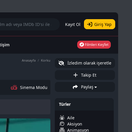
Kayıt Ol
Giriş Yap
etişim
Filmleri Keşfet
Anasayfa
Korku
İzledim olarak işeretle
Takip Et
Paylaş
Sinema Modu
Türler
Aile
Aksiyon
Animasyon