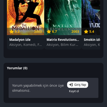
5.2
2003
6.7
2003
5.4
Madalyon izle
Matrix Revolutions izle
Smokin izle
Aksiyon, Komedi, Fantastik
Aksiyon, Bilim Kurgu
Yorumlar (0)
Giriş Yap
Yorum yapabilmek için önce üye
olmalısınız.
Kayıt ol