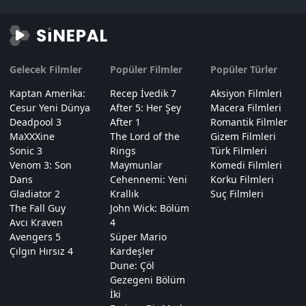
Gelecek Filmler
Popüler Filmler
Popüler Türler
Kaptan Amerika:
Recep İvedik 7
Aksiyon Filmleri
Cesur Yeni Dünya
After 5: Her Şey
Macera Filmleri
Deadpool 3
After 1
Romantik Filmler
MaXXXine
The Lord of the
Gizem Filmleri
Sonic 3
Rings
Türk Filmleri
Venom 3: Son
Maymunlar
Komedi Filmleri
Dans
Cehennemi: Yeni
Korku Filmleri
Gladiator 2
Krallık
Suç Filmleri
The Fall Guy
John Wick: Bölüm
Avcı Kraven
4
Avengers 5
Süper Mario
Çılgın Hırsız 4
Kardeşler
Dune: Çöl
Gezegeni Bölüm
İki