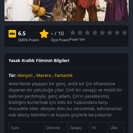
6.5
-
/ 10
Puan Ver
IMDb Puanı
Üye Puanı
Yasak Krallık Filminin Bilgileri
Tür:
Aksiyon
,
Macera
,
Fantastik
Amerika'da yaşayan bir genç, antik bir Çin efsanesine
dayanan bir yolculuğa çıkar. Çinli bir savaşçı ve mistik bir
kadının yardımıyla, genç adam, Çin'in yasaklanmış
krallığını kurtarmak için kötü bir hükümdara karşı
mücadele eder. Aksiyon dolu bu serüvende, kahramanlar
eski dövüş teknikleri ve büyülü güçlerle karşılaşırlar.
Süre
İzlenme
Takipçi
Yıl
Ülke