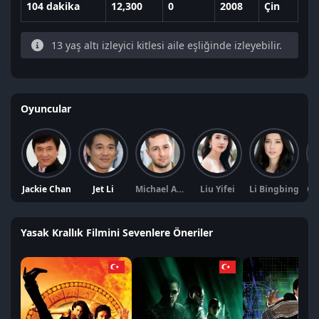
104 dakika
12,300
0
2008
Çin
13 yaş altı izleyici kitlesi aile eşliğinde izleyebilir.
Oyuncular
Jackie Chan
Jet Li
Michael Angarano
Liu Yifei
Li Bingbing
Co
Yasak Krallık Filmini Sevenlere Öneriler