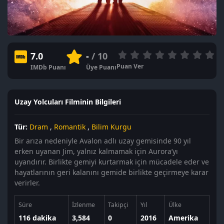
7.0
-
/ 10
Puan Ver
IMDb Puanı
Üye Puanı
Uzay Yolcuları Filminin Bilgileri
Tür:
Dram
,
Romantik
,
Bilim Kurgu
Bir arıza nedeniyle Avalon adlı uzay gemisinde 90 yıl
erken uyanan Jim, yalnız kalmamak için Aurora’yı
uyandırır. Birlikte gemiyi kurtarmak için mücadele eder ve
hayatlarının geri kalanını gemide birlikte geçirmeye karar
verirler.
Süre
İzlenme
Takipçi
Yıl
Ülke
116 dakika
3,584
0
2016
Amerika