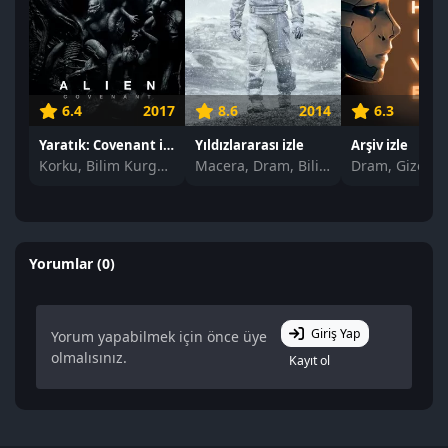
6.4
2017
8.6
2014
6.3
Yaratık: Covenant izle
Yıldızlararası izle
Arşiv izle
Korku, Bilim Kurgu, Gerilim
Macera, Dram, Bilim Kurgu
Yorumlar (0)
Giriş Yap
Yorum yapabilmek için önce üye
olmalısınız.
Kayıt ol