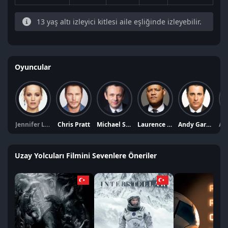
13 yaş altı izleyici kitlesi aile eşliğinde izleyebilir.
Oyuncular
Jennifer Lawrence
Chris Pratt
Michael Sheen
Laurence Fishburne
Andy García
Uzay Yolcuları Filmini Sevenlere Öneriler