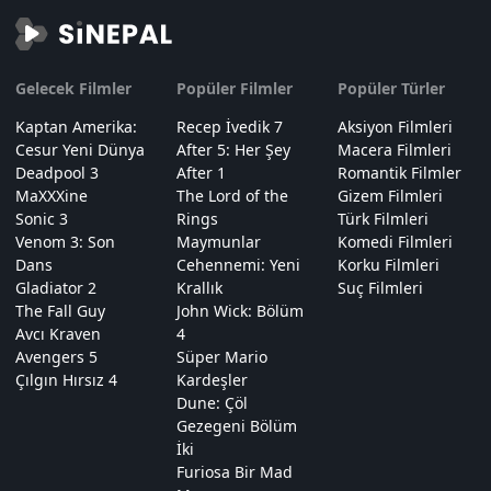
Gelecek Filmler
Popüler Filmler
Popüler Türler
Kaptan Amerika:
Recep İvedik 7
Aksiyon Filmleri
Cesur Yeni Dünya
After 5: Her Şey
Macera Filmleri
Deadpool 3
After 1
Romantik Filmler
MaXXXine
The Lord of the
Gizem Filmleri
Sonic 3
Rings
Türk Filmleri
Venom 3: Son
Maymunlar
Komedi Filmleri
Dans
Cehennemi: Yeni
Korku Filmleri
Gladiator 2
Krallık
Suç Filmleri
The Fall Guy
John Wick: Bölüm
Avcı Kraven
4
Avengers 5
Süper Mario
Çılgın Hırsız 4
Kardeşler
Dune: Çöl
Gezegeni Bölüm
İki
Furiosa Bir Mad