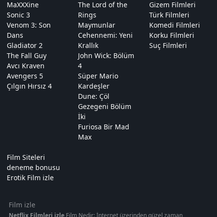
MaXXXine
The Lord of the
Gizem Filmleri
Sonic 3
Rings
Türk Filmleri
Venom 3: Son
Maymunlar
Komedi Filmleri
Dans
Cehennemi: Yeni
Korku Filmleri
Gladiator 2
Krallık
Suç Filmleri
The Fall Guy
John Wick: Bölüm
Avcı Kraven
4
Avengers 5
Süper Mario
Çılgın Hırsız 4
Kardeşler
Dune: Çöl
Gezegeni Bölüm
İki
Furiosa Bir Mad
Max
Film Siteleri
deneme bonusu
Erotik Film izle
Film izle
Netflix Filmleri izle
Film Nedir: İnternet üzerinden güzel zaman