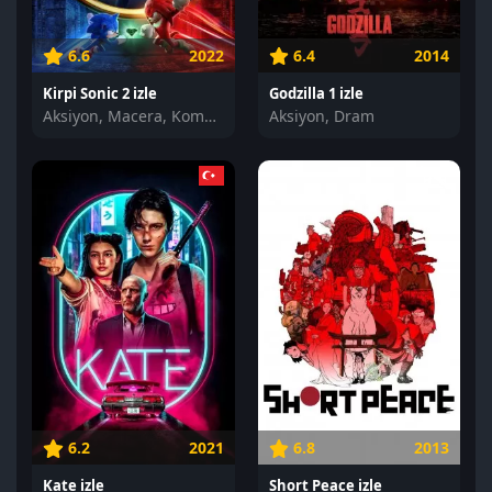
6.6
2022
6.4
2014
Kirpi Sonic 2 izle
Godzilla 1 izle
Aksiyon, Macera, Komedi
Aksiyon, Dram
6.2
2021
6.8
2013
Kate izle
Short Peace izle