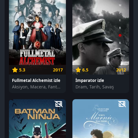
5.3
2017
6.5
2012
Fullmetal Alchemist izle
İmparator izle
Aksiyon, Macera, Fantastik
Dram, Tarih, Savaş