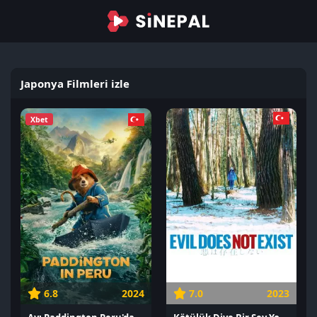
Japonya Filmleri izle
Xbet
6.8
2024
7.0
2023