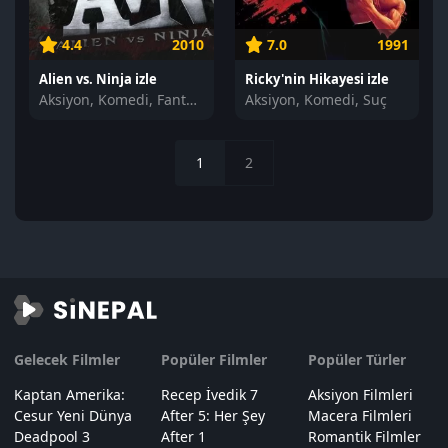
4.4
2010
7.0
1991
Alien vs. Ninja izle
Ricky'nin Hikayesi izle
Aksiyon, Komedi, Fantastik
Aksiyon, Komedi, Suç
1
2
Gelecek Filmler
Popüler Filmler
Popüler Türler
Kaptan Amerika:
Recep İvedik 7
Aksiyon Filmleri
Cesur Yeni Dünya
After 5: Her Şey
Macera Filmleri
Deadpool 3
After 1
Romantik Filmler