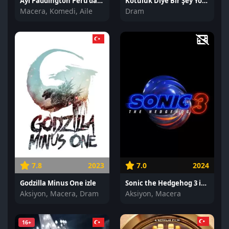
Ayı Paddington Peru'da izle
Kötülük Diye Bir Şey Yok izle
Macera, Komedi, Aile
Dram
7.8
2023
7.0
2024
Godzilla Minus One izle
Sonic the Hedgehog 3 izle
Aksiyon, Macera, Dram
Aksiyon, Macera
16+