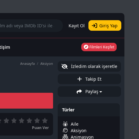
Kayıt Ol
Giriş Yap
etişim
Filmleri Keşfet
Anasayfa
Aksiyon
İzledim olarak işeretle
Takip Et
Paylaş
Türler
Aile
Puan Ver
Aksiyon
Animasyon