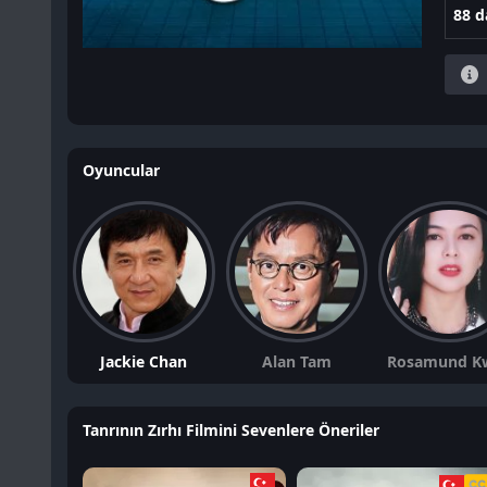
88 d
Oyuncular
Jackie Chan
Alan Tam
Rosamund K
Tanrının Zırhı Filmini Sevenlere Öneriler