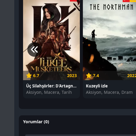
6.7
2023
7.4
202
Üç Silahşörler: D'Artagnan izle
Kuzeyli izle
Aksiyon, Macera, Tarih
Aksiyon, Macera, Dram
Yorumlar (0)