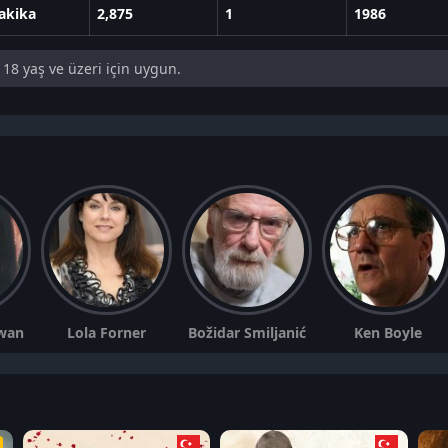
akika
2,875
1
1986
18 yaş ve üzeri için uygun.
wan
Lola Forner
Božidar Smiljanić
Ken Boyle