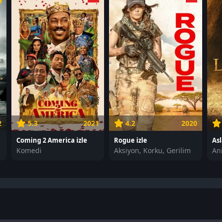
2
5.3
2021
4.2
2020
Coming 2 America izle
Rogue izle
Asl
Komedi
Aksiyon, Korku, Gerilim