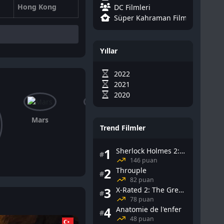
Hong Kong
DC Filmleri
Süper Kahraman Filmleri
Yıllar
2022
2021
2020
Mars
Bo Svenson
Trend Filmler
1
Sherlock Holmes 2: Gölge Oyunları
#
146 puan
2
Throuple
#
82 puan
3
X-Rated 2: The Greatest Adult Stars of All-Time
#
78 puan
4
Anatomie de l'enfer
#
48 puan