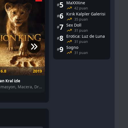
5
MaXXXine
#
42 puan
6
Kırık Kalpler Galerisi
#
35 puan
7
Sex Doll
#
31 puan
8
Erotica: Luz de Luna
#
31 puan
9
Sogno
#
31 puan
6.8
2019
6.1
2019
7.3
an Kral izle
Kral Olacak Çocuk izle
Black Panth
Animasyon, Macera, Dram
Aksiyon, Macera, Aile