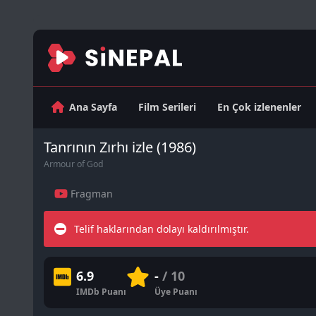
Ana Sayfa
Film Serileri
En Çok izlenenler
Tanrının Zırhı izle (1986)
Armour of God
Fragman
Telif haklarından dolayı kaldırılmıştır.
6.9
-
/ 10
IMDb Puanı
Üye Puanı