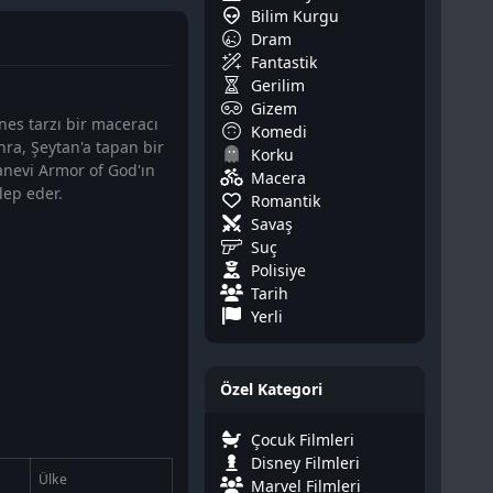
Bilim Kurgu
Dram
Fantastik
Gerilim
Gizem
nes tarzı bir maceracı
Komedi
nra, Şeytan'a tapan bir
Korku
fsanevi Armor of God'ın
Macera
lep eder.
Romantik
Savaş
Suç
Polisiye
Tarih
Yerli
Özel Kategori
Çocuk Filmleri
Disney Filmleri
Ülke
Marvel Filmleri