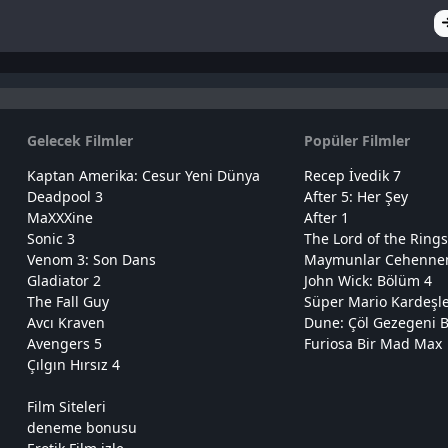
Gelecek Filmler
Popüler Filmler
Kaptan Amerika: Cesur Yeni Dünya
Recep İvedik 7
Deadpool 3
After 5: Her Şey
MaXXXine
After 1
Sonic 3
The Lord of the Rings
Venom 3: Son Dans
Maymunlar Cehennemi
Gladiator 2
John Wick: Bölüm 4
The Fall Guy
Süper Mario Kardeşl
Avcı Kraven
Dune: Çöl Gezegeni B
Avengers 5
Furiosa Bir Mad Max
Çılgın Hırsız 4
Film Siteleri
deneme bonusu