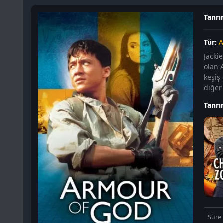
Tanrın
Tür:
A
Jacki
olan A
keşiş 
diğer 
Tanrın
Süre