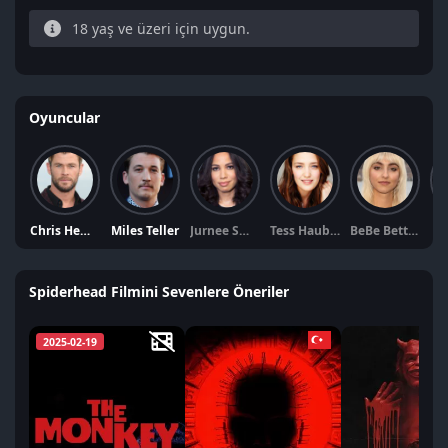
18 yaş ve üzeri için uygun.
Oyuncular
Chris Hemsworth
Miles Teller
Jurnee Smollett
Tess Haubrich
BeBe Bettencourt
Jo
Spiderhead Filmini Sevenlere Öneriler
2025-02-19