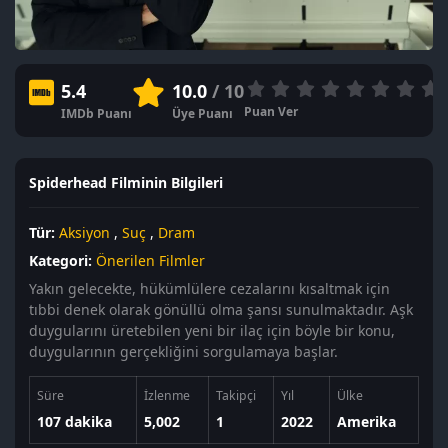
5.4
10.0
/ 10
Puan Ver
IMDb Puanı
Üye Puanı
Spiderhead Filminin Bilgileri
Tür:
Aksiyon
,
Suç
,
Dram
Kategori:
Önerilen Filmler
Yakın gelecekte, hükümlülere cezalarını kısaltmak için
tıbbi denek olarak gönüllü olma şansı sunulmaktadır. Aşk
duygularını üretebilen yeni bir ilaç için böyle bir konu,
duygularının gerçekliğini sorgulamaya başlar.
Süre
İzlenme
Takipçi
Yıl
Ülke
107 dakika
5,002
1
2022
Amerika