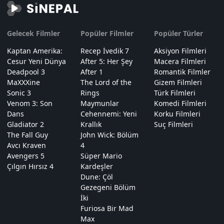
Gelecek Filmler
Popüler Filmler
Popüler Türler
Kaptan Amerika:
Recep İvedik 7
Aksiyon Filmleri
Cesur Yeni Dünya
After 5: Her Şey
Macera Filmleri
Deadpool 3
After 1
Romantik Filmler
MaXXXine
The Lord of the
Gizem Filmleri
Sonic 3
Rings
Türk Filmleri
Venom 3: Son
Maymunlar
Komedi Filmleri
Dans
Cehennemi: Yeni
Korku Filmleri
Gladiator 2
Krallık
Suç Filmleri
The Fall Guy
John Wick: Bölüm
Avcı Kraven
4
Avengers 5
Süper Mario
Çılgın Hırsız 4
Kardeşler
Dune: Çöl
Gezegeni Bölüm
İki
Furiosa Bir Mad
Max