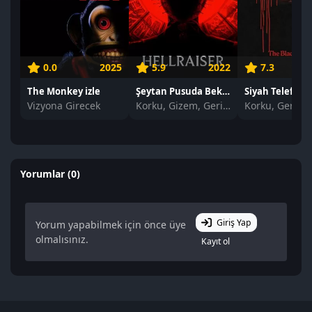
0.0
2025
5.9
2022
7.3
The Monkey izle
Şeytan Pusuda Bekliyor izle
Siyah Telefon i
Vizyona Girecek
Korku, Gizem, Gerilim
Korku, Gerilim
Yorumlar (0)
Giriş Yap
Yorum yapabilmek için önce üye
olmalısınız.
Kayıt ol