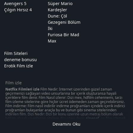
Avengers 5
Süper Mario
Çılgın Hırsız 4
Kardeşler
Dune: Çöl
Gezegeni Bölüm
İki
Furiosa Bir Mad
Max
Film Siteleri
deneme bonusu
Erotik Film izle
Film izle
Netflix Filmleri izle
Film Nedir: İnternet üzerinden güzel zaman
geçirmenizi sağlayan video unsurlarına bir içerik oluşturansa hayali
içeriklere film denir. Film Nasıl izlenir: Dizi mex, hdfilm cehennemi, tarzı
film izleme sitelerine göre hiçbir ücret ödemeden zaman geçirebilirsiniz.
Film indirme: Film nasıl indirilir indirme proğramları içindeki içerik indirici
proğramları bulaşanlar araçla bu ve bunun gibi sinema sitelerinden
indirilen film. Dizi Nedir: Dizi bir konu üzerine uzun metraj bölüm olarak
bölüm olarak yayınlanan sitelere dizi sitesi denir.
sinepal
' on film izlemek
50 kategoride " türkçeyle ilgili olabilecek 1080p kalitede aksiyon, macera
Devamını Oku
oyunu izmek can verebilir. Akşam gibi ziyaretinizi nasıl değerlendirdiğinizi
veya en iyi zamanınızı ücretsiz izleme sitelerinden değerlendirdiğiniz