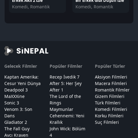
Erkek Aklı 2 izle
Bir Erkek Gibi Düşün izle
Komedi, Romantik
Komedi, Romantik
Gelecek Filmler
Popüler Filmler
Popüler Türler
Kaptan Amerika:
Recep İvedik 7
Aksiyon Filmleri
Cesur Yeni Dünya
After 5: Her Şey
Macera Filmleri
Deadpool 3
After 1
Romantik Filmler
MaXXXine
The Lord of the
Gizem Filmleri
Sonic 3
Rings
Türk Filmleri
Venom 3: Son
Maymunlar
Komedi Filmleri
Dans
Cehennemi: Yeni
Korku Filmleri
Gladiator 2
Krallık
Suç Filmleri
The Fall Guy
John Wick: Bölüm
Avcı Kraven
4