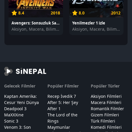
8.4
2018
8.0
2012
Avengers: Sonsuzluk Savaşı izle
Yenilmezler 1 izle
Aksiyon, Macera, Bilim Kurgu
Aksiyon, Macera, Bilim Kurgu
Gelecek Filmler
Popüler Filmler
Popüler Türler
Kaptan Amerika:
Recep İvedik 7
Aksiyon Filmleri
Cesur Yeni Dünya
After 5: Her Şey
Macera Filmleri
Deadpool 3
After 1
Romantik Filmler
MaXXXine
The Lord of the
Gizem Filmleri
Sonic 3
Rings
Türk Filmleri
Venom 3: Son
Maymunlar
Komedi Filmleri