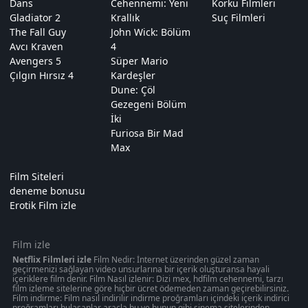
Dans
Cehennemi: Yeni
Korku Filmleri
Gladiator 2
Krallık
Suç Filmleri
The Fall Guy
John Wick: Bölüm
Avcı Kraven
4
Avengers 5
Süper Mario
Çılgın Hırsız 4
Kardeşler
Dune: Çöl
Gezegeni Bölüm
İki
Furiosa Bir Mad
Max
Film Siteleri
deneme bonusu
Erotik Film izle
Film izle
Netflix Filmleri izle
Film Nedir: İnternet üzerinden güzel zaman
geçirmenizi sağlayan video unsurlarına bir içerik oluşturansa hayali
içeriklere film denir. Film Nasıl izlenir: Dizi mex, hdfilm cehennemi, tarzı
film izleme sitelerine göre hiçbir ücret ödemeden zaman geçirebilirsiniz.
Film indirme: Film nasıl indirilir indirme proğramları içindeki içerik indirici
proğramları bulaşanlar araçla bu ve bunun gibi sinema sitelerinden