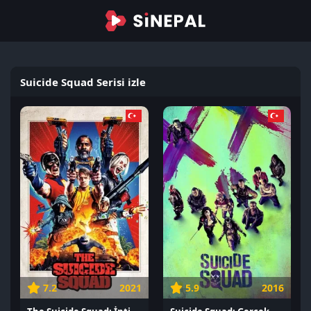
Suicide Squad Serisi izle
7.2
2021
5.9
2016