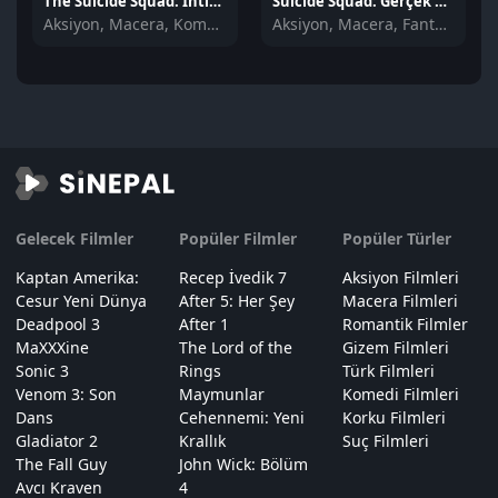
The Suicide Squad: İntihar Timi izle
Suicide Squad: Gerçek Kötüler izle
Aksiyon, Macera, Komedi
Aksiyon, Macera, Fantastik
Gelecek Filmler
Popüler Filmler
Popüler Türler
Kaptan Amerika:
Recep İvedik 7
Aksiyon Filmleri
Cesur Yeni Dünya
After 5: Her Şey
Macera Filmleri
Deadpool 3
After 1
Romantik Filmler
MaXXXine
The Lord of the
Gizem Filmleri
Sonic 3
Rings
Türk Filmleri
Venom 3: Son
Maymunlar
Komedi Filmleri
Dans
Cehennemi: Yeni
Korku Filmleri
Gladiator 2
Krallık
Suç Filmleri
The Fall Guy
John Wick: Bölüm
Avcı Kraven
4