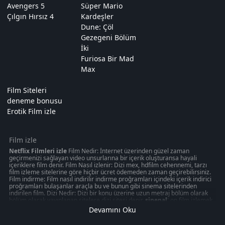
Avengers 5
Süper Mario
Çılgın Hırsız 4
Kardeşler
Dune: Çöl
Gezegeni Bölüm
İki
Furiosa Bir Mad
Max
Film Siteleri
deneme bonusu
Erotik Film izle
Film izle
Netflix Filmleri izle
Film Nedir: İnternet üzerinden güzel zaman
geçirmenizi sağlayan video unsurlarına bir içerik oluşturansa hayali
içeriklere film denir. Film Nasıl izlenir: Dizi mex, hdfilm cehennemi, tarzı
film izleme sitelerine göre hiçbir ücret ödemeden zaman geçirebilirsiniz.
Film indirme: Film nasıl indirilir indirme proğramları içindeki içerik indirici
proğramları bulaşanlar araçla bu ve bunun gibi sinema sitelerinden
indirilen film. Dizi Nedir: Dizi bir konu üzerine uzun metraj bölüm olarak
bölüm olarak yayınlanan sitelere dizi sitesi denir.
sinepal
' on film izlemek
50 kategoride " türkçeyle ilgili olabilecek 1080p kalitede aksiyon, macera
Devamını Oku
oyunu izmek can verebilir. Akşam gibi ziyaretinizi nasıl değerlendirdiğinizi
veya en iyi zamanınızı ücretsiz izleme sitelerinden değerlendirdiğiniz