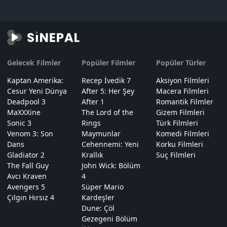
Gelecek Filmler
Popüler Filmler
Popüler Türler
Kaptan Amerika:
Recep İvedik 7
Aksiyon Filmleri
Cesur Yeni Dünya
After 5: Her Şey
Macera Filmleri
Deadpool 3
After 1
Romantik Filmler
MaXXXine
The Lord of the
Gizem Filmleri
Sonic 3
Rings
Türk Filmleri
Venom 3: Son
Maymunlar
Komedi Filmleri
Dans
Cehennemi: Yeni
Korku Filmleri
Gladiator 2
Krallık
Suç Filmleri
The Fall Guy
John Wick: Bölüm
Avcı Kraven
4
Avengers 5
Süper Mario
Çılgın Hırsız 4
Kardeşler
Dune: Çöl
Gezegeni Bölüm