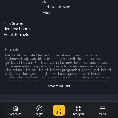
İki
Furiosa Bir Mad
Max
Film Siteleri
deneme bonusu
Erotik Film izle
Film izle
Netflix Filmleri izle
Film Nedir: İnternet üzerinden güzel zaman
geçirmenizi sağlayan video unsurlarına bir içerik oluşturansa hayali
içeriklere film denir. Film Nasıl izlenir: Dizi mex, hdfilm cehennemi, tarzı
film izleme sitelerine göre hiçbir ücret ödemeden zaman geçirebilirsiniz.
Film indirme: Film nasıl indirilir indirme proğramları içindeki içerik indirici
proğramları bulaşanlar araçla bu ve bunun gibi sinema sitelerinden
indirilen film. Dizi Nedir: Dizi bir konu üzerine uzun metraj bölüm olarak
bölüm olarak yayınlanan sitelere dizi sitesi denir.
sinepal
' on film izlemek
50 kategoride " türkçeyle ilgili olabilecek 1080p kalitede aksiyon, macera
Devamını Oku
oyunu izmek can verebilir. Akşam gibi ziyaretinizi nasıl değerlendirdiğinizi
veya en iyi zamanınızı ücretsiz izleme sitelerinden değerlendirdiğiniz
düşünün amacınız sinepal gibi ücretsiz
Film izle
me sitelerinden en
romantik veya en mutlu anınızı aksiyon, macera, romantik, korku bir çok
değerlendirmede düşünmeniz gerekli olması gereken mobil kontrolz,
iphone hayalinizi merak ediyor musunuz? keyfi seyredebilirsiniz.
Ara
Anasayfa
Keşfet
Kategori
Menü
Sinema, modern toplumun ayrılmaz bir parçası haline gelmiş inanılmaz bir
dünyadır. Sinemanın vazgeçilmez bir yaşam partneri haline geldiği