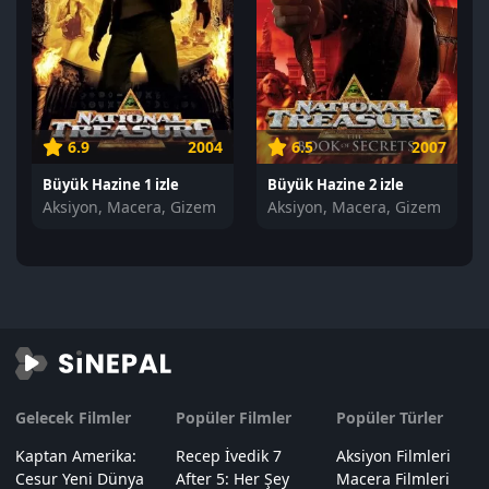
6.9
2004
6.5
2007
Büyük Hazine 1 izle
Büyük Hazine 2 izle
Aksiyon, Macera, Gizem
Aksiyon, Macera, Gizem
Gelecek Filmler
Popüler Filmler
Popüler Türler
Kaptan Amerika:
Recep İvedik 7
Aksiyon Filmleri
Cesur Yeni Dünya
After 5: Her Şey
Macera Filmleri