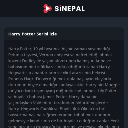
Harry Potter Serisi izle
Harry Potter, 10 yıl boyunca hiçbir zaman sevemediği
Petunia teyzesi, Vernon eniştesi ve nefret ettiği ahmak
kuzeni Dudley ile yaşamak zorunda kalmıştır. Anne ve
babasının bir trafik kazasında öldüğünü sanan Harry,
Hogwarts'ta anahtarların ve okul arazisinin bekçisi
Rubeus Hagrid'in verdiği mektupla başlayan olaylarla
durumun böyle olmadığını anlayacaktır. Harry'nin Muggle
(büyücü kanı taşımayan) doğumlu cadı annesi Lily Potter
ve büyücü babası James Potter, Harry daha bir
yaşındayken Voldemort tarafından öldürülmüşlerdir.
Harry, Hogwarts Cadılık ve Büyücülük Okulu'na hiç
başvurmamasına rağmen oradan kabul mektubunun
gelmesiyle kendisinin de bir büyücü olduğunu anlar. Yedi
sene boyunca okuyacağı bu gizemli ve devasa okulda onu