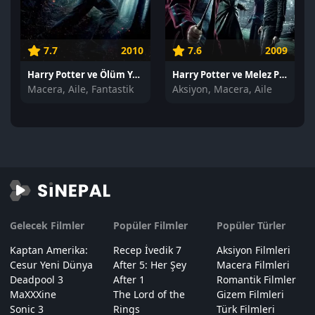
7.7
2010
7.6
2009
Harry Potter ve Ölüm Yadigarları: Bölüm 1 izle
Harry Potter ve Melez Prens izle
Macera, Aile, Fantastik
Aksiyon, Macera, Aile
Gelecek Filmler
Popüler Filmler
Popüler Türler
Kaptan Amerika:
Recep İvedik 7
Aksiyon Filmleri
Cesur Yeni Dünya
After 5: Her Şey
Macera Filmleri
Deadpool 3
After 1
Romantik Filmler
MaXXXine
The Lord of the
Gizem Filmleri
Sonic 3
Rings
Türk Filmleri