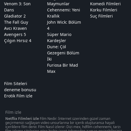
Venom 3: Son
Maymunlar
Komedi Filmleri
Dans
Cehennemi: Yeni
Korku Filmleri
Gladiator 2
Krallık
Suç Filmleri
The Fall Guy
John Wick: Bölüm
Avcı Kraven
4
Avengers 5
Süper Mario
Çılgın Hırsız 4
Kardeşler
Dune: Çöl
Gezegeni Bölüm
İki
Furiosa Bir Mad
Max
Film Siteleri
deneme bonusu
Erotik Film izle
Film izle
Netflix Filmleri izle
Film Nedir: İnternet üzerinden güzel zaman
geçirmenizi sağlayan video unsurlarına bir içerik oluşturansa hayali
içeriklere film denir. Film Nasıl izlenir: Dizi mex, hdfilm cehennemi, tarzı
film izleme sitelerine göre hiçbir ücret ödemeden zaman geçirebilirsiniz.