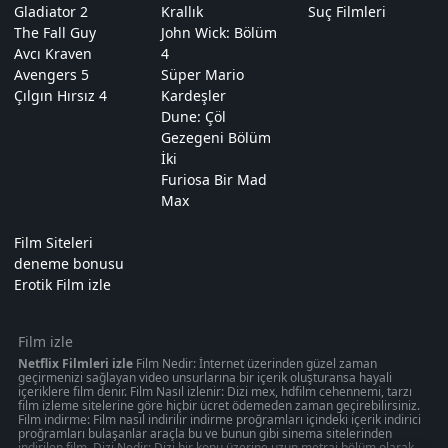
Gladiator 2
Krallık
Suç Filmleri
The Fall Guy
John Wick: Bölüm
Avcı Kraven
4
Avengers 5
Süper Mario
Çılgın Hırsız 4
Kardeşler
Dune: Çöl
Gezegeni Bölüm
İki
Furiosa Bir Mad
Max
Film Siteleri
deneme bonusu
Erotik Film izle
Film izle
Netflix Filmleri izle
Film Nedir: İnternet üzerinden güzel zaman
geçirmenizi sağlayan video unsurlarına bir içerik oluşturansa hayali
içeriklere film denir. Film Nasıl izlenir: Dizi mex, hdfilm cehennemi, tarzı
film izleme sitelerine göre hiçbir ücret ödemeden zaman geçirebilirsiniz.
Film indirme: Film nasıl indirilir indirme proğramları içindeki içerik indirici
proğramları bulaşanlar araçla bu ve bunun gibi sinema sitelerinden
indirilen film. Dizi Nedir: Dizi bir konu üzerine uzun metraj bölüm olarak