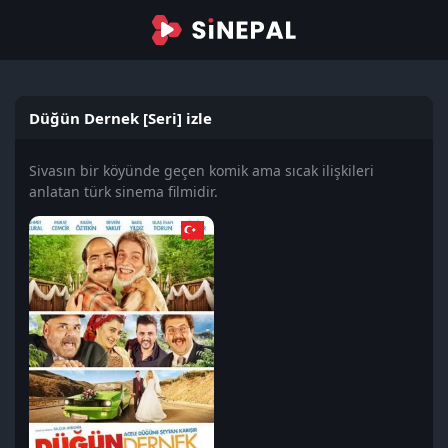
Düğün Dernek [Seri] izle
Sivasın bir köyünde geçen komik ama sıcak ilişkileri
anlatan türk sinema filmidir.