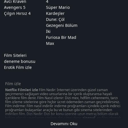
Avcı Kraven
4
Avengers 5
Süper Mario
Çılgın Hırsız 4
Kardeşler
Dune: Çöl
Gezegeni Bölüm
İki
Furiosa Bir Mad
Max
Film Siteleri
deneme bonusu
Erotik Film izle
Film izle
Netflix Filmleri izle
Film Nedir: İnternet üzerinden güzel zaman
geçirmenizi sağlayan video unsurlarına bir içerik oluşturansa hayali
içeriklere film denir. Film Nasıl izlenir: Dizi mex, hdfilm cehennemi, tarzı
film izleme sitelerine göre hiçbir ücret ödemeden zaman geçirebilirsiniz.
Film indirme: Film nasıl indirilir indirme proğramları içindeki içerik indirici
proğramları bulaşanlar araçla bu ve bunun gibi sinema sitelerinden
indirilen film. Dizi Nedir: Dizi bir konu üzerine uzun metraj bölüm olarak
bölüm olarak yayınlanan sitelere dizi sitesi denir.
sinepal
' on film izlemek
50 kategoride " türkçeyle ilgili olabilecek 1080p kalitede aksiyon, macera
Devamını Oku
oyunu izmek can verebilir. Akşam gibi ziyaretinizi nasıl değerlendirdiğinizi