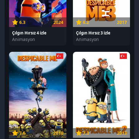
6.3
2024
6.2
2017
Çılgın Hırsız 4 izle
Çılgın Hırsız 3 izle
Animasyon
Animasyon
7.6
2010
7.3
2013