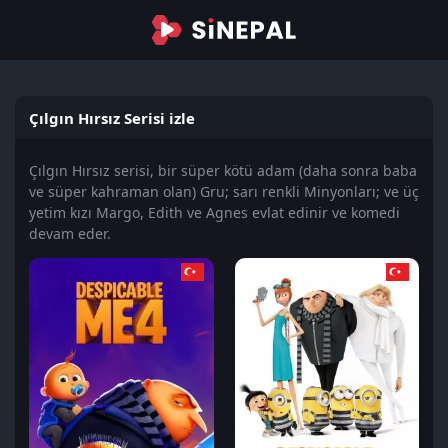
Çılgın Hırsız Serisi izle
Çılgın Hırsız serisi, bir süper kötü adam (daha sonra baba
ve süper kahraman olan) Gru; sarı renkli Minyonları; ve üç
yetim kızı Margo, Edith ve Agnes evlat edinir ve komedi
devam eder.