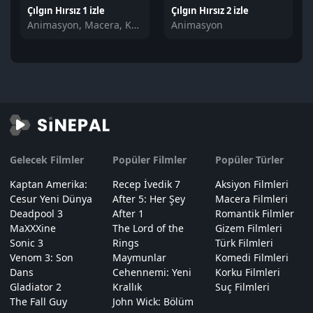
Çılgın Hırsız 1 izle
Çılgın Hırsız 2 izle
Animasyon, Macera, Komedi
Animasyon
Gelecek Filmler
Popüler Filmler
Popüler Türler
Kaptan Amerika:
Recep İvedik 7
Aksiyon Filmleri
Cesur Yeni Dünya
After 5: Her Şey
Macera Filmleri
Deadpool 3
After 1
Romantik Filmler
MaXXXine
The Lord of the
Gizem Filmleri
Sonic 3
Rings
Türk Filmleri
Venom 3: Son
Maymunlar
Komedi Filmleri
Dans
Cehennemi: Yeni
Korku Filmleri
Gladiator 2
Krallık
Suç Filmleri
The Fall Guy
John Wick: Bölüm