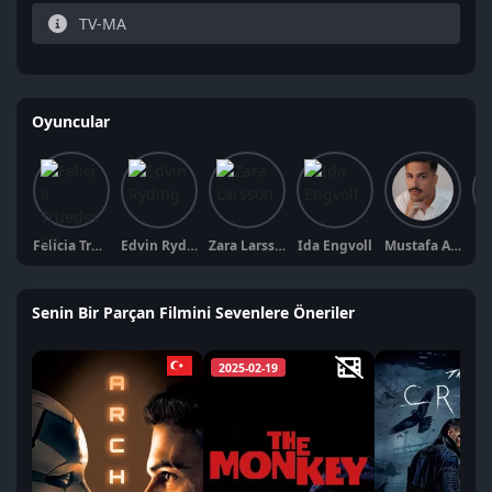
TV-MA
Oyuncular
Felicia Truedsson
Edvin Ryding
Zara Larsson
Ida Engvoll
Mustafa Al-Mashhadani
Al
Senin Bir Parçan Filmini Sevenlere Öneriler
2025-02-19