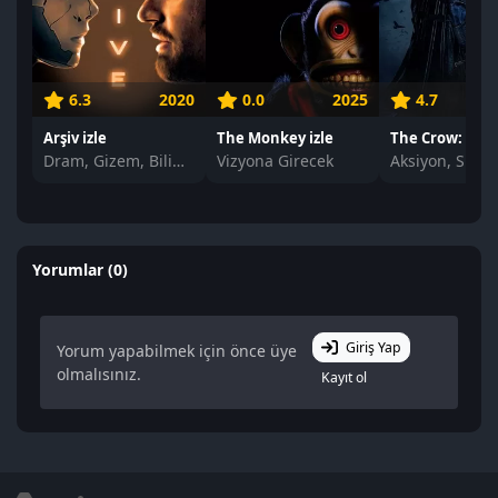
6.3
2020
0.0
2025
4.7
Arşiv izle
The Monkey izle
Dram, Gizem, Bilim Kurgu
Vizyona Girecek
Yorumlar (0)
Giriş Yap
Yorum yapabilmek için önce üye
olmalısınız.
Kayıt ol