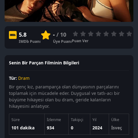
5.8
-
/ 10
Puan Ver
IMDb Puanı
Üye Puanı
Senin Bir Parçan Filminin Bilgileri
Tür:
Dram
Bir genç kız, paramparça olan dünyasının parçalarını
toplamak için mücadele eder. Duygusal ve tatlı-acı bir
büyüme hikayesi olan bu dram, geride kalanların
hikayesini anlatıyor.
Süre
İzlenme
Takipçi
Yıl
Ülke
101 dakika
934
0
2024
İsveç