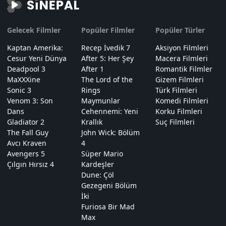
Gelecek Filmler
Popüler Filmler
Popüler Türler
Kaptan Amerika:
Recep İvedik 7
Aksiyon Filmleri
Cesur Yeni Dünya
After 5: Her Şey
Macera Filmleri
Deadpool 3
After 1
Romantik Filmler
MaXXXine
The Lord of the
Gizem Filmleri
Sonic 3
Rings
Türk Filmleri
Venom 3: Son
Maymunlar
Komedi Filmleri
Dans
Cehennemi: Yeni
Korku Filmleri
Gladiator 2
Krallık
Suç Filmleri
The Fall Guy
John Wick: Bölüm
Avcı Kraven
4
Avengers 5
Süper Mario
Çılgın Hırsız 4
Kardeşler
Dune: Çöl
Gezegeni Bölüm
İki
Furiosa Bir Mad
Max