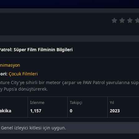
atrol: Süper Film Filminin Bilgileri
nimasyon
ori:
Çocuk Filmleri
ure City'ye sihirli bir meteor çarpar ve PAW Patrol yavrularına süpe
y Pups'a dönüştürerek.
İzlenme
Takipçi
Yıl
akika
1,157
0
2023
Genel izleyici kitlesi için uygun.