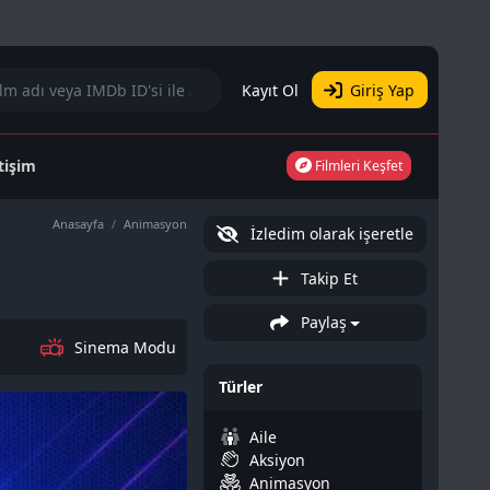
Kayıt Ol
Giriş Yap
etişim
Filmleri Keşfet
Anasayfa
Animasyon
İzledim olarak işeretle
Takip Et
Paylaş
Sinema Modu
Türler
Aile
Aksiyon
Animasyon