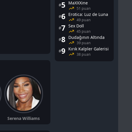
5
MaXXXine
#
51 puan
6
Erotica: Luz de Luna
#
49 puan
7
Sex Doll
#
45 puan
8
Dudağının Altında
#
39 puan
9
Kırık Kalpler Galerisi
#
38 puan
Alan Kim
Kim Kardashian West
Serena Williams