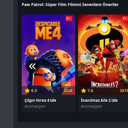
Paw Patrol: Süper Film Filmini Sevenlere Öneriler
6.3
2024
7.6
201
Çılgın Hırsız 4 izle
İnanılmaz Aile 2 izle
Animasyon
Animasyon