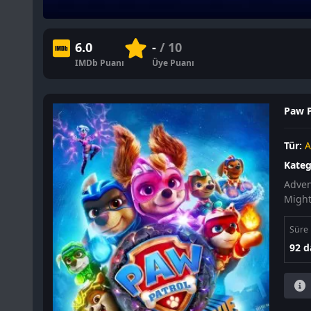
6.0
-
/ 10
IMDb Puanı
Üye Puanı
Paw P
Tür:
A
Kateg
Advent
Might
Süre
92 d