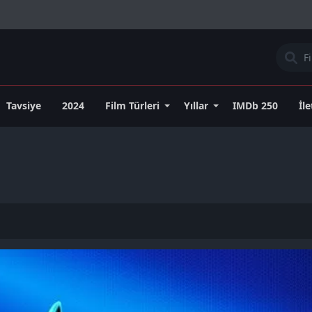
Tavsiye
2024
Film Türleri
Yıllar
IMDb 250
İl