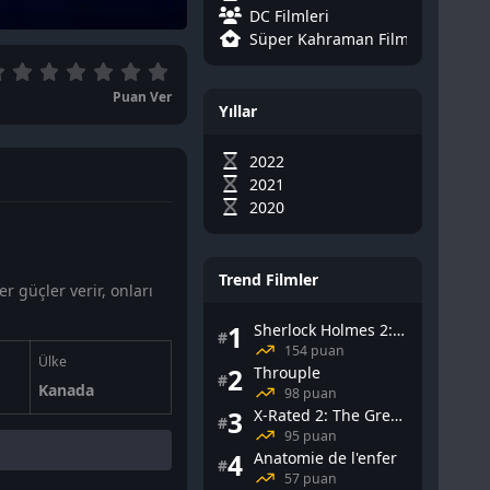
DC Filmleri
Süper Kahraman Filmleri
Puan Ver
Yıllar
2022
2021
2020
Trend Filmler
r güçler verir, onları
1
Sherlock Holmes 2: Gölge Oyunları
#
154 puan
Ülke
2
Throuple
#
Kanada
98 puan
3
X-Rated 2: The Greatest Adult Stars of All-Time
#
95 puan
4
Anatomie de l'enfer
#
57 puan