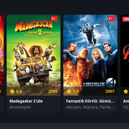
202
8
6.6
2008
5.6
2007
Madagaskar 2 izle
Fantastik Dörtlü: Gümüş Sörfçü'nün Yükselişi izle
Animasyon
Aksiyon, Macera, Fantastik
Vi