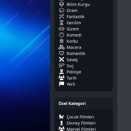
Bilim Kurgu
Dram
Fantastik
Gerilim
Gizem
Komedi
Korku
Macera
Romantik
Savaş
Suç
Polisiye
Tarih
Yerli
Özel Kategori
Çocuk Filmleri
Disney Filmleri
Marvel Filmleri