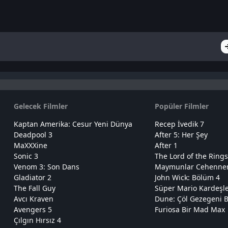
Gelecek Filmler
Popüler Filmler
Kaptan Amerika: Cesur Yeni Dünya
Recep İvedik 7
Deadpool 3
After 5: Her Şey
MaXXXine
After 1
Sonic 3
The Lord of the Rings
Venom 3: Son Dans
Maymunlar Cehennemi
Gladiator 2
John Wick: Bölüm 4
The Fall Guy
Süper Mario Kardeşl
Avcı Kraven
Dune: Çöl Gezegeni B
Avengers 5
Furiosa Bir Mad Max
Çılgın Hırsız 4