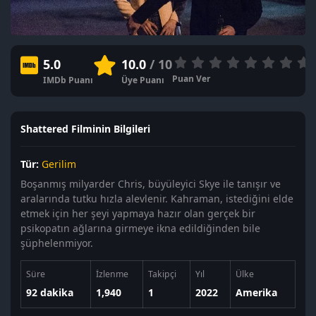
5.0
10.0
/ 10
Puan Ver
IMDb Puanı
Üye Puanı
Shattered Filminin Bilgileri
Tür:
Gerilim
Boşanmış milyarder Chris, büyüleyici Skye ile tanışır ve
aralarında tutku hızla alevlenir. Kahraman, istediğini elde
etmek için her şeyi yapmaya hazır olan gerçek bir
psikopatın ağlarına girmeye ikna edildiğinden bile
şüphelenmiyor.
Süre
İzlenme
Takipçi
Yıl
Ülke
92 dakika
1,940
1
2022
Amerika