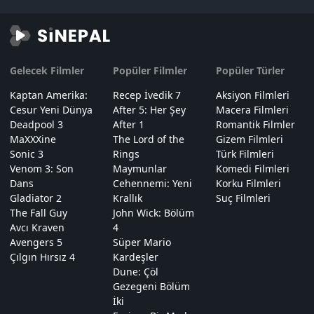
Gelecek Filmler
Popüler Filmler
Popüler Türler
Kaptan Amerika:
Recep İvedik 7
Aksiyon Filmleri
Cesur Yeni Dünya
After 5: Her Şey
Macera Filmleri
Deadpool 3
After 1
Romantik Filmler
MaXXXine
The Lord of the
Gizem Filmleri
Sonic 3
Rings
Türk Filmleri
Venom 3: Son
Maymunlar
Komedi Filmleri
Dans
Cehennemi: Yeni
Korku Filmleri
Gladiator 2
Krallık
Suç Filmleri
The Fall Guy
John Wick: Bölüm
Avcı Kraven
4
Avengers 5
Süper Mario
Çılgın Hırsız 4
Kardeşler
Dune: Çöl
Gezegeni Bölüm
İki