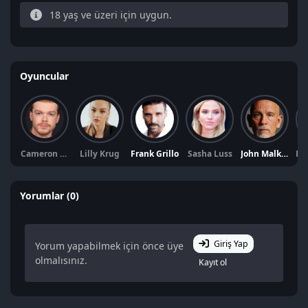
18 yaş ve üzeri için uygun.
Oyuncular
Cameron Monaghan
Lilly Krug
Frank Grillo
Sasha Luss
John Malkovich
Yorumlar (0)
Giriş Yap
Yorum yapabilmek için önce üye
olmalısınız.
Kayıt ol