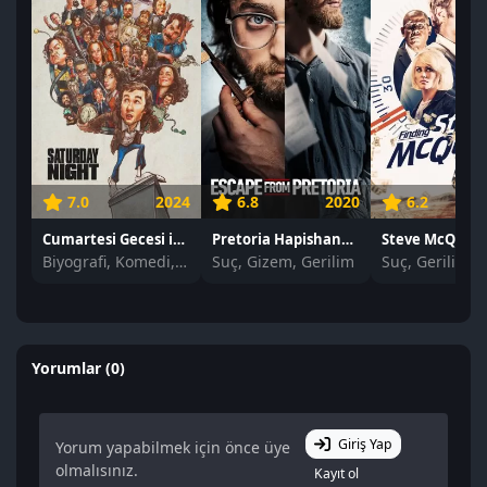
7.0
2024
6.8
2020
6.2
Cumartesi Gecesi izle
Pretoria Hapishanesinden Kaçış izle
Biyografi, Komedi, Dram
Suç, Gizem, Gerilim
Suç, Gerilim
Yorumlar (0)
Giriş Yap
Yorum yapabilmek için önce üye
olmalısınız.
Kayıt ol