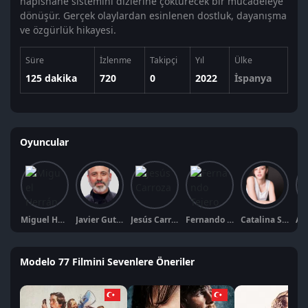
hapishane sistemini dizlerine çöktürecek bir mücadeleye
dönüşür. Gerçek olaylardan esinlenen dostluk, dayanışma
ve özgürlük hikayesi.
Süre
İzlenme
Takipçi
Yıl
Ülke
125 dakika
720
0
2022
İspanya
Oyuncular
Miguel Herrán
Javier Gutiérrez
Jesús Carroza
Fernando Tejero
Catalina Sopelana
Modelo 77 Filmini Sevenlere Öneriler