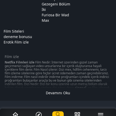
Gezegeni Bölüm
İki
Furiosa Bir Mad
Max
Film Siteleri
deneme bonusu
Erotik Film izle
Film izle
Netflix Filmleri izle
Film Nedir: İnternet üzerinden güzel zaman
geçirmenizi sağlayan video unsurlarına bir içerik oluşturansa hayali
içeriklere film denir. Film Nasıl izlenir: Dizi mex, hdfilm cehennemi, tarzı
film izleme sitelerine göre hiçbir ücret ödemeden zaman geçirebilirsiniz.
Film indirme: Film nasıl indirilir indirme proğramları içindeki içerik indirici
proğramları bulaşanlar araçla bu ve bunun gibi sinema sitelerinden
indirilen film. Dizi Nedir: Dizi bir konu üzerine uzun metraj bölüm olarak
bölüm olarak yayınlanan sitelere dizi sitesi denir.
sinepal
' on film izlemek
50 kategoride " türkçeyle ilgili olabilecek 1080p kalitede aksiyon, macera
Devamını Oku
oyunu izmek can verebilir. Akşam gibi ziyaretinizi nasıl değerlendirdiğinizi
veya en iyi zamanınızı ücretsiz izleme sitelerinden değerlendirdiğiniz
düşünün amacınız sinepal gibi ücretsiz
Film izle
me sitelerinden en
romantik veya en mutlu anınızı aksiyon, macera, romantik, korku bir çok
değerlendirmede düşünmeniz gerekli olması gereken mobil kontrolz,
iphone hayalinizi merak ediyor musunuz? keyfi seyredebilirsiniz.