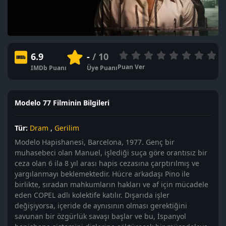
6.9
-
/ 10
Puan Ver
IMDb Puanı
Üye Puanı
Modelo 77 Filminin Bilgileri
Tür:
Dram
,
Gerilim
Modelo Hapishanesi, Barcelona, 1977. Genç bir
muhasebeci olan Manuel, işlediği suça göre orantısız bir
ceza olan 6 ila 8 yıl arası hapis cezasına çarptırılmış ve
yargılanmayı beklemektedir. Hücre arkadaşı Pino ile
birlikte, sıradan mahkumların hakları ve af için mücadele
eden COPEL adlı kolektife katılır. Dışarıda işler
değişiyorsa, içeride de aynısının olması gerektiğini
savunan bir özgürlük savaşı başlar ve bu, İspanyol