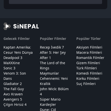
Gelecek Filmler
Popüler Filmler
Popüler Türler
Kaptan Amerika:
Recep İvedik 7
Aksiyon Filmleri
Cesur Yeni Dünya
After 5: Her Şey
Macera Filmleri
Deadpool 3
After 1
Romantik Filmler
MaXXXine
The Lord of the
Gizem Filmleri
Sonic 3
Rings
Türk Filmleri
Venom 3: Son
Maymunlar
Komedi Filmleri
Dans
Cehennemi: Yeni
Korku Filmleri
Gladiator 2
Krallık
Suç Filmleri
The Fall Guy
John Wick: Bölüm
Avcı Kraven
4
Avengers 5
Süper Mario
Çılgın Hırsız 4
Kardeşler
Dune: Çöl