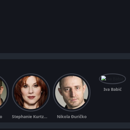
Iva Babić
ro
Stephanie Kurtzuba
Nikola Đuričko