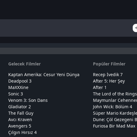
Gelecek Filmler
Popüler Filmler
Kaptan Amerika: Cesur Yeni Dünya
Recep İvedik 7
Deadpool 3
After 5: Her Şey
MaXXXine
After 1
Sonic 3
The Lord of the Rings
Venom 3: Son Dans
Maymunlar Cehennemi
Gladiator 2
John Wick: Bölüm 4
The Fall Guy
Süper Mario Kardeşl
Avcı Kraven
Dune: Çöl Gezegeni B
Avengers 5
Furiosa Bir Mad Max
Çılgın Hırsız 4