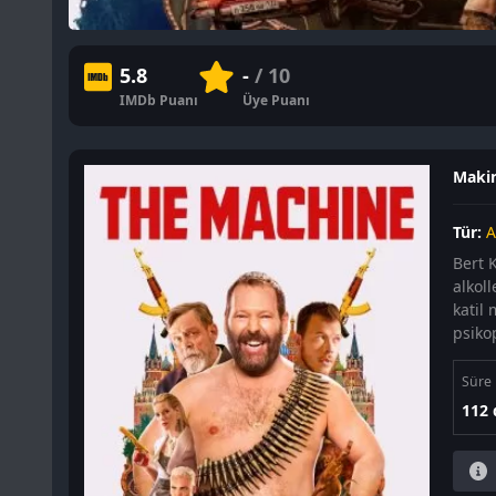
5.8
-
/ 10
IMDb Puanı
Üye Puanı
Makin
Tür:
A
Bert K
alkoll
katil
psikop
Süre
112 