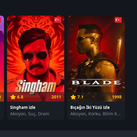
9
6.8
2011
7.1
1998
Singham izle
Bıçağın İki Yüzü izle
Aksiyon, Suç, Dram
Aksiyon, Korku, Bilim Kurgu