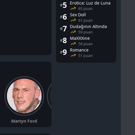
5
Erotica: Luz de Luna
#
65 puan
6
Sex Doll
#
61 puan
7
Dudağının Altında
#
59 puan
8
MaXXXine
#
56 puan
9
Romance
#
51 puan
R
Jess Gabor
Martyn Ford
Robert Maaser