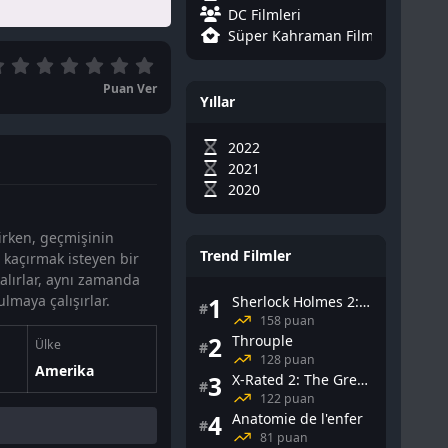
DC Filmleri
Süper Kahraman Filmleri
Puan Ver
Yıllar
2022
2021
2020
şirken, geçmişinin
Trend Filmler
a kaçırmak isteyen bir
kalırlar, aynı zamanda
lmaya çalışırlar.
1
Sherlock Holmes 2: Gölge Oyunları
#
158 puan
2
Throuple
Ülke
#
128 puan
Amerika
3
X-Rated 2: The Greatest Adult Stars of All-Time
#
122 puan
4
Anatomie de l'enfer
#
81 puan