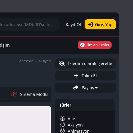
Kayıt Ol
Giriş Yap
etişim
Filmleri Keşfet
Anasayfa
Aksiyon
İzledim olarak işeretle
Takip Et
Paylaş
Sinema Modu
Türler
Aile
Aksiyon
Animasyon