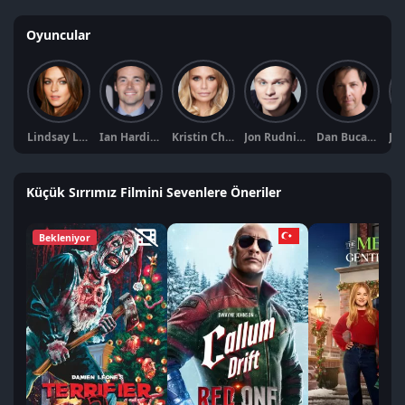
Oyuncular
Lindsay Lohan
Ian Harding
Kristin Chenoweth
Jon Rudnitsky
Dan Bucatinsky
Küçük Sırrımız Filmini Sevenlere Öneriler
Bekleniyor