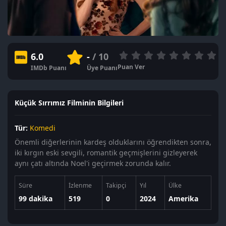
6.0
-
/ 10
Puan Ver
IMDb Puanı
Üye Puanı
Küçük Sırrımız Filminin Bilgileri
Tür:
Komedi
Önemli diğerlerinin kardeş olduklarını öğrendikten sonra,
iki kırgın eski sevgili, romantik geçmişlerini gizleyerek
aynı çatı altında Noel'i geçirmek zorunda kalır.
Süre
İzlenme
Takipçi
Yıl
Ülke
99 dakika
519
0
2024
Amerika