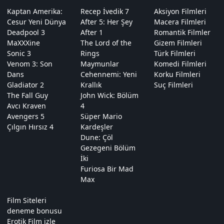
Kaptan Amerika:
Recep İvedik 7
Aksiyon Filmleri
Cesur Yeni Dünya
After 5: Her Şey
Macera Filmleri
Deadpool 3
After 1
Romantik Filmler
MaXXXine
The Lord of the
Gizem Filmleri
Sonic 3
Rings
Türk Filmleri
Venom 3: Son
Maymunlar
Komedi Filmleri
Dans
Cehennemi: Yeni
Korku Filmleri
Gladiator 2
Krallık
Suç Filmleri
The Fall Guy
John Wick: Bölüm
Avcı Kraven
4
Avengers 5
Süper Mario
Çılgın Hırsız 4
Kardeşler
Dune: Çöl
Gezegeni Bölüm
İki
Furiosa Bir Mad
Max
Film Siteleri
deneme bonusu
Erotik Film izle