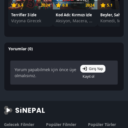
6.4
2024
6.8
2024
5.1
Terrifier 3 izle
Kod Adı: Kırmızı izle
Beyler, Sahneye
Vizyona Girecek
Aksiyon, Macera, Komedi, Fantastik, Gizem
Yorumlar (0)
Giriş Yap
Yorum yapabilmek için önce üye
olmalısınız.
Kayıt ol
Gelecek Filmler
Popüler Filmler
Popüler Türler